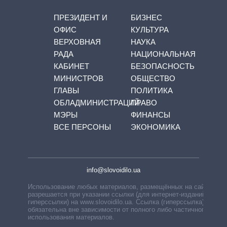
ПРЕЗИДЕНТ И
БИЗНЕС
ОФИС
КУЛЬТУРА
ВЕРХОВНАЯ
НАУКА
РАДА
НАЦИОНАЛЬНАЯ
КАБИНЕТ
БЕЗОПАСНОСТЬ
МИНИСТРОВ
ОБЩЕСТВО
ГЛАВЫ
ПОЛИТИКА
ОБЛАДМИНИСТРАЦИЙ
ПРАВО
МЭРЫ
ФИНАНСЫ
ВСЕ ПЕРСОНЫ
ЭКОНОМИКА
info@slovoidilo.ua
Использование любых материалов, размещённых на сайте,
разрешается при указании ссылки (для интернет-изданий —
гиперссылки) на www.slovoidilo.ua. Ссылка (гиперссылка)
обязательна вне зависимости от полного либо частичного
использования материалов.