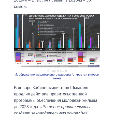
2019-м – 1 тыс. 647 семей, в 2020-м – 557
семей.
Слово и дело
Изображение максимального размера (откроется в новом
окне)
В январе Кабинет министров Шмыгаля
продлил действие правительственной
программы обеспечения молодежи жильем
до 2023 года.
«Решение правительства
создает законодательную основу для