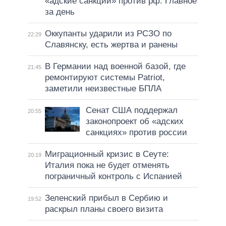
«адские санкции» против рф. Главное
за день
Оккупанты ударили из РСЗО по
22:29
Славянску, есть жертва и ранены
В Германии над военной базой, где
21:45
ремонтируют системы Patriot,
заметили неизвестные БПЛА
Сенат США поддержал
20:55
законопроект об «адских
санкциях» против россии
Миграционный кризис в Сеуте:
20:19
Италия пока не будет отменять
пограничный контроль с Испанией
Зеленский прибыл в Сербию и
19:52
раскрыл планы своего визита