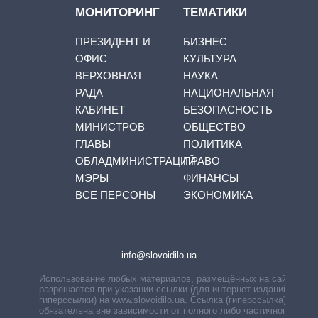
МОНИТОРИНГ
ТЕМАТИКИ
ПРЕЗИДЕНТ И
БИЗНЕС
ОФИС
КУЛЬТУРА
ВЕРХОВНАЯ
НАУКА
РАДА
НАЦИОНАЛЬНАЯ
КАБИНЕТ
БЕЗОПАСНОСТЬ
МИНИСТРОВ
ОБЩЕСТВО
ГЛАВЫ
ПОЛИТИКА
ОБЛАДМИНИСТРАЦИЙ
ПРАВО
МЭРЫ
ФИНАНСЫ
ВСЕ ПЕРСОНЫ
ЭКОНОМИКА
info@slovoidilo.ua
Использование любых материалов, размещённых на сайте,
разрешается при указании ссылки (для интернет-изданий —
гиперссылки) на www.slovoidilo.ua. Ссылка (гиперссылка)
обязательна вне зависимости от полного либо частичного