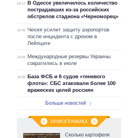
В Одессе увеличилось количество
19:17
пострадавших из-за российских
обстрелов стадиона «Черноморец»
Чехия усилит защиту аэропортов
18:45
после инцидента с дроном в
Лейпциге
Международные резервы Украины
18:09
сократились в июле
База ФСБ и 6 судов «теневого
18:05
флота»: СБС атаковали более 100
вражеских целей россиян
Больше новостей
ИНФОГРАФИКА
 5
Сколько картофеля