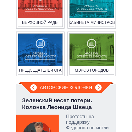
УРОВЕНЬ
УРОВЕНЬ
ОТВЕТСТВЕННОСТИ
ОТВЕТСТВЕННОСТИ
ВЕРХОВНОЙ РАДЫ
КАБИНЕТА МИНИСТРОВ
УРОВЕНЬ
УРОВЕНЬ
ОТВЕТСТВЕННОСТИ
ОТВЕТСТВЕННОСТИ
ПРЕДСЕДАТЕЛЕЙ ОГА
МЭРОВ ГОРОДОВ
АВТОРСКИЕ КОЛОНКИ
:
Зеленский несет потери.
При
Колонка Леонида Швеца
пер
опе
Протесты на
поддержку
тый
Федорова не могли