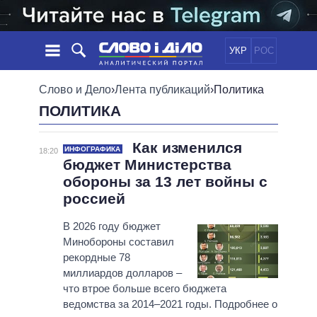
УКР
РОС
НОВОСТИ
Слово и Дело
›
Лента публикаций
›
Политика
ПОЛИТИКА
ОБЕЩАНИЯ
ЛЕНТА
ПОЛИТИКА
СОБЫТИЯ
ЭКОНОМИКА
Как изменился
ПОЛИТИКИ
ИНФОГРАФИКА
18:20
бюджет Министерства
СТАТЬИ
ОБЩЕСТВО
обороны за 13 лет войны с
ИНФОГРАФИКА
МНЕНИЯ
МИР
ВСЕ ПОЛИТИКИ
россией
ОБЗОРЫ
ПРЕЗИДЕНТ И ОФИС
ВИДЕО
ДАЙДЖЕСТЫ
ВЕРХОВНАЯ РАДА
В 2026 году бюджет
Минобороны составил
ПОДДЕРЖАТЬ
КАБИНЕТ МИНИСТРОВ
рекордные 78
ГЛАВЫ ОБЛАДМИНИСТРАЦИЙ
миллиардов долларов –
СРАВНЕНИЕ ПОЛИТИКОВ
МЭРЫ
что втрое больше всего бюджета
ведомства за 2014–2021 годы. Подробнее о
ВСЕ ПЕРСОНЫ