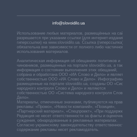
info@slovoidilo.ua
Использование любых материалов, размещённых на сайте,
разрешается при указании ссылки (для интернет-изданий —
гиперссылки) на www.slovoidilo.ua. Ссылка (гиперссылка)
обязательна вне зависимости от полного либо частичного
использования материалов.
Аналитическая информация об обещаниях политиков и
чиновников, размещенных на портале slovoidilo.ua, а также
информация о состоянии выполнения этих обещаний,
собрана и обработана ООО «ИА Слово и Дело» и является
собственностью ООО «ИА Слово и Дело». Инфографики,
размещенные на портале slovoidilo.ua, созданы ОО «Система
народного контроля Слово и Дело» и являются
собственностью ОО «Система народного контроля Слово и
Дело».
Материалы, отмеченные значками, публикуются на правах
рекламы: «Промо», «Новости компаний», «Позиция»,
«Партнерский материал», «Спецпроект», «При поддержке».
Редакция не несет ответственности за факты и оценочные
суждения, обнародованные в рекламных материалах.
Согласно украинскому законодательству ответственность за
содержание рекламы несет рекламодатель.