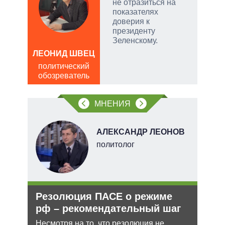
не отразиться на
показателях
чатые
доверия к
ем
президенту
Зеленскому.
а
ЛЕОНИД ШВЕЦ
Д
политический
ПО
обозреватель
в
обо
МНЕНИЯ
О
АЛЕКСАНДР ЛЕОНОВ
перт
политолог
Резолюция ПАСЕ о режиме
Зая
рф – рекомендательный шаг
яде
пут
Несмотря на то, что резолюция не