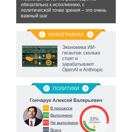
экс
обязательна к исполнению, с
ения
политической точки зрения – это очень
Бела
важный шаг
ляет
мише
НАТО
нача
ИНФОГРАФИКА
еля
Экономика ИИ-
гигантов: сколько
стоят и
зарабатывают
OpenAI и Anthropic
ПОЛИТИКИ
ич
Гончарук Алексей Валерьевич
Ф
В процессе
0
Выполнено
103
22%
Не выполнено
78
372
22
о
выполнено
0
Всего
475