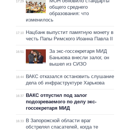
МОН обновило стандарты
17:29
общего среднего
образования: что
изменилось
Нацбанк выпустит памятную монету в
17:10
честь Папы Римского Иоанна Павла II
За экс-госсекретаря МИД
16:51
Банькова внесли залог, он
вышел из СИЗО
ВАКС отказался остановить слушание
16:44
дела об инфраструктуре Харькова
ВАКС отпустил под залог
16:37
подозреваемого по делу экс-
госсекретаря МИД
В Запорожской области враг
16:33
обстрелял спасателей, когда те