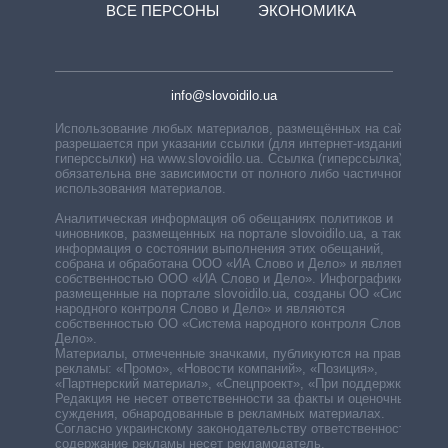
ВСЕ ПЕРСОНЫ
ЭКОНОМИКА
info@slovoidilo.ua
Использование любых материалов, размещённых на сайте,
разрешается при указании ссылки (для интернет-изданий —
гиперссылки) на www.slovoidilo.ua. Ссылка (гиперссылка)
обязательна вне зависимости от полного либо частичного
использования материалов.
Аналитическая информация об обещаниях политиков и
чиновников, размещенных на портале slovoidilo.ua, а также
информация о состоянии выполнения этих обещаний,
собрана и обработана ООО «ИА Слово и Дело» и является
собственностью ООО «ИА Слово и Дело». Инфографики,
размещенные на портале slovoidilo.ua, созданы ОО «Система
народного контроля Слово и Дело» и являются
собственностью ОО «Система народного контроля Слово и
Дело».
Материалы, отмеченные значками, публикуются на правах
рекламы: «Промо», «Новости компаний», «Позиция»,
«Партнерский материал», «Спецпроект», «При поддержке».
Редакция не несет ответственности за факты и оценочные
суждения, обнародованные в рекламных материалах.
Согласно украинскому законодательству ответственность за
содержание рекламы несет рекламодатель.