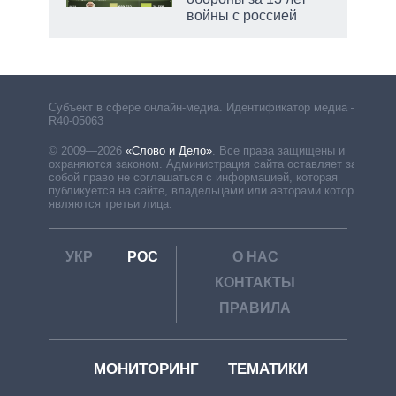
войны с россией
рф
Субъект в сфере онлайн-медиа. Идентификатор медиа –
R40-05063
© 2009—2026
«Слово и Дело»
.
Все права защищены и
охраняются законом. Администрация сайта оставляет за
собой право не соглашаться с информацией, которая
публикуется на сайте, владельцами или авторами которой
являются третьи лица.
УКР
РОС
О НАС
КОНТАКТЫ
ПРАВИЛА
МОНИТОРИНГ
ТЕМАТИКИ