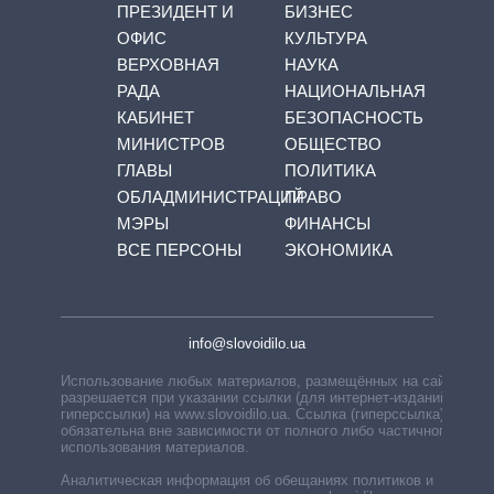
ПРЕЗИДЕНТ И
БИЗНЕС
ОФИС
КУЛЬТУРА
ВЕРХОВНАЯ
НАУКА
РАДА
НАЦИОНАЛЬНАЯ
КАБИНЕТ
БЕЗОПАСНОСТЬ
МИНИСТРОВ
ОБЩЕСТВО
ГЛАВЫ
ПОЛИТИКА
ОБЛАДМИНИСТРАЦИЙ
ПРАВО
МЭРЫ
ФИНАНСЫ
ВСЕ ПЕРСОНЫ
ЭКОНОМИКА
info@slovoidilo.ua
Использование любых материалов, размещённых на сайте,
разрешается при указании ссылки (для интернет-изданий —
гиперссылки) на www.slovoidilo.ua. Ссылка (гиперссылка)
обязательна вне зависимости от полного либо частичного
использования материалов.
Аналитическая информация об обещаниях политиков и