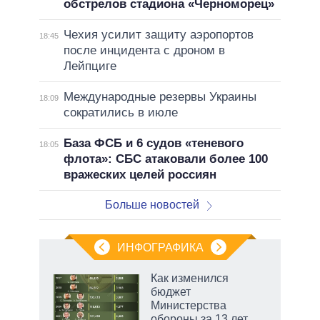
обстрелов стадиона «Черноморец»
Чехия усилит защиту аэропортов
18:45
после инцидента с дроном в
Лейпциге
Международные резервы Украины
18:09
сократились в июле
База ФСБ и 6 судов «теневого
18:05
флота»: СБС атаковали более 100
вражеских целей россиян
Больше новостей
ИНФОГРАФИКА
 5
Как изменился
го
бюджет
сть
Министерства
ВР
обороны за 13 лет