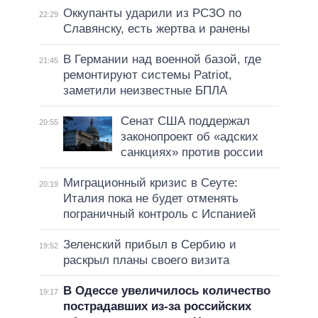
Оккупанты ударили из РСЗО по
22:29
Славянску, есть жертва и ранены
В Германии над военной базой, где
21:45
ремонтируют системы Patriot,
заметили неизвестные БПЛА
Сенат США поддержал
20:55
законопроект об «адских
санкциях» против россии
Миграционный кризис в Сеуте:
20:19
Италия пока не будет отменять
пограничный контроль с Испанией
Зеленский прибыл в Сербию и
19:52
раскрыл планы своего визита
В Одессе увеличилось количество
19:17
пострадавших из-за российских