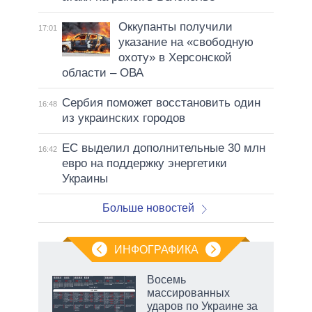
Оккупанты получили
17:01
указание на «свободную
охоту» в Херсонской
области – ОВА
Сербия поможет восстановить один
16:48
из украинских городов
ЕС выделил дополнительные 30 млн
16:42
евро на поддержку энергетики
Украины
Больше новостей
ИНФОГРАФИКА
еля
Восемь
массированных
ударов по Украине за