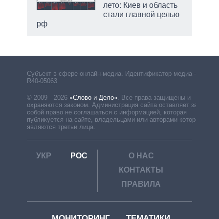
лето: Киев и область
стали главной целью
рф
Субъект в сфере онлайн-медиа. Идентификатор медиа –
R40-05063
© 2009—2026
«Слово и Дело»
.
Все права защищены и
охраняются законом. Администрация сайта оставляет за
собой право не соглашаться с информацией, которая
публикуется на сайте, владельцами или авторами которой
являются третьи лица.
УКР
РОС
О НАС
КОНТАКТЫ
ПРАВИЛА
МОНИТОРИНГ
ТЕМАТИКИ