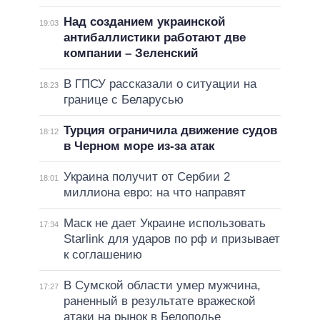
Над созданием украинской
19:03
антибаллистики работают две
компании – Зеленский
В ГПСУ рассказали о ситуации на
18:23
границе с Беларусью
Турция ограничила движение судов
18:12
в Черном море из-за атак
Украина получит от Сербии 2
18:01
миллиона евро: на что направят
Маск не дает Украине использовать
17:34
Starlink для ударов по рф и призывает
к соглашению
В Сумской области умер мужчина,
17:27
раненный в результате вражеской
атаки на рынок в Белополье