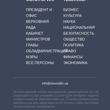
ПРЕЗИДЕНТ И
БИЗНЕС
ОФИС
КУЛЬТУРА
ВЕРХОВНАЯ
НАУКА
РАДА
НАЦИОНАЛЬНАЯ
КАБИНЕТ
БЕЗОПАСНОСТЬ
МИНИСТРОВ
ОБЩЕСТВО
ГЛАВЫ
ПОЛИТИКА
ОБЛАДМИНИСТРАЦИЙ
ПРАВО
МЭРЫ
ФИНАНСЫ
ВСЕ ПЕРСОНЫ
ЭКОНОМИКА
info@slovoidilo.ua
Использование любых материалов, размещённых на сайте,
разрешается при указании ссылки (для интернет-изданий —
гиперссылки) на www.slovoidilo.ua. Ссылка (гиперссылка)
обязательна вне зависимости от полного либо частичного
использования материалов.