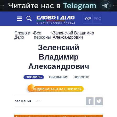
УКР
РОС
НОВОСТИ
Слово и
›
Все
›
Зеленский Владимир
Дело
персоны
Александрович
ОБЕЩАНИЯ
ЛЕНТА
ПОЛИТИКА
Зеленский
СОБЫТИЯ
ЭКОНОМИКА
Владимир
ПОЛИТИКИ
СТАТЬИ
ОБЩЕСТВО
Александрович
ИНФОГРАФИКА
МНЕНИЯ
МИР
ВСЕ ПОЛИТИКИ
ОБЗОРЫ
ПРЕЗИДЕНТ И ОФИС
ПРОФИЛЬ
ОБЕЩАНИЯ
НОВОСТИ
ВИДЕО
ДАЙДЖЕСТЫ
ВЕРХОВНАЯ РАДА
ПОДПИСАТЬСЯ НА ПОЛИТИКА
ПОДДЕРЖАТЬ
КАБИНЕТ МИНИСТРОВ
ГЛАВЫ ОБЛАДМИНИСТРАЦИЙ
ОБЕЩАНИЯ
СРАВНЕНИЕ ПОЛИТИКОВ
МЭРЫ
ВЫПОЛНЕННЫЕ ОБЕЩАНИЯ
ВСЕ ПЕРСОНЫ