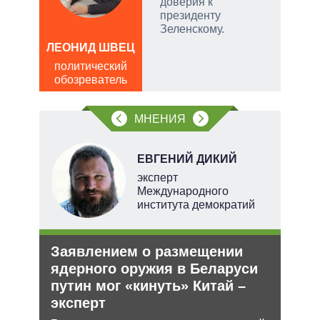
доверия к
.
президенту
ла
Зеленскому.
ЛЕОНИД ШВЕЦ
, а
Д
политический
чаще
ПО
обозреватель
яжном
в
обо
МНЕНИЯ
Н
ЕВГЕНИЙ ДИКИЙ
эксперт
Международного
института демократий
ли
Заявлением о размещении
Рез
ти в
ядерного оружия в Беларуси
рф 
путин мог «кинуть» Китай –
Несм
эксперт
обяз
ь с
поли