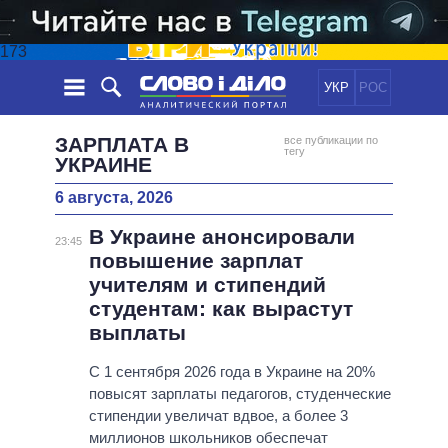
173
УКР
РОС
НОВОСТИ
ЗАРПЛАТА В
все публикации по
тегу
УКРАИНЕ
ОБЕЩАНИЯ
ЛЕНТА
ПОЛИТИКА
6 августа, 2026
СОБЫТИЯ
ЭКОНОМИКА
ПОЛИТИКИ
В Украине анонсировали
23:45
СТАТЬИ
ОБЩЕСТВО
повышение зарплат
ИНФОГРАФИКА
МНЕНИЯ
МИР
ВСЕ ПОЛИТИКИ
учителям и стипендий
ОБЗОРЫ
ПРЕЗИДЕНТ И ОФИС
студентам: как вырастут
ВИДЕО
выплаты
ДАЙДЖЕСТЫ
ВЕРХОВНАЯ РАДА
ПОДДЕРЖАТЬ
КАБИНЕТ МИНИСТРОВ
С 1 сентября 2026 года в Украине на 20%
ГЛАВЫ ОБЛАДМИНИСТРАЦИЙ
повысят зарплаты педагогов, студенческие
СРАВНЕНИЕ ПОЛИТИКОВ
стипендии увеличат вдвое, а более 3
МЭРЫ
миллионов школьников обеспечат