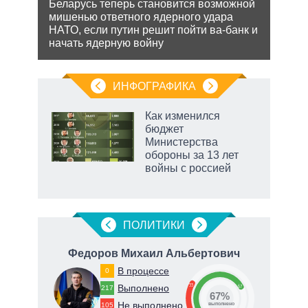
 это
Беларусь теперь становится возможной
важн
 для
мишенью ответного ядерного удара
НАТО, если путин решит пойти ва-банк и
начать ядерную войну
ИНФОГРАФИКА
Как изменился
бюджет
Министерства
обороны за 13 лет
войны с россией
ПОЛИТИКИ
вич
Федоров Михаил Альбертович
В процессе
0
33
Выполнено
67
217
67%
Не выполнено
105
о
выполнено