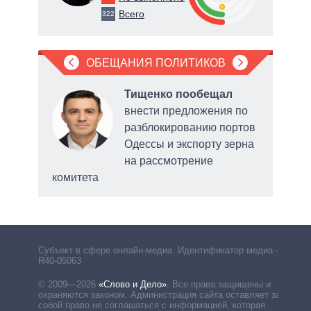
0
Всего
322
ОБЕЩАНИЯ ПОЛИТИКОВ
ла
Тищенко пообещал
рку
внести предложения по
разблокированию портов
нии
Одессы и экспорту зерна
на рассмотрение
комитета
горо
Субъект в сфере онлайн-медиа. Идентификатор медиа –
R40-05063
© 2009—2026
«Слово и Дело»
.
Все права защищены и
охраняются законом. Администрация сайта оставляет за
собой право не соглашаться с информацией, которая