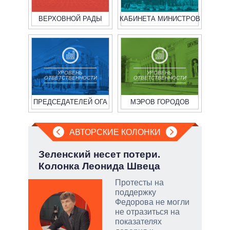
ВЕРХОВНОЙ РАДЫ
КАБИНЕТА МИНИСТРОВ
УРОВЕНЬ
УРОВЕНЬ
ОТВЕТСТВЕННОСТИ
ОТВЕТСТВЕННОСТИ
ПРЕДСЕДАТЕЛЕЙ ОГА
МЭРОВ ГОРОДОВ
АВТОРСКИЕ КОЛОНКИ
.
Зеленский несет потери.
При
Колонка Леонида Швеца
пер
опе
Протесты на
ы:
поддержку
а
Федорова не могли
е
не отразиться на
а –
показателях