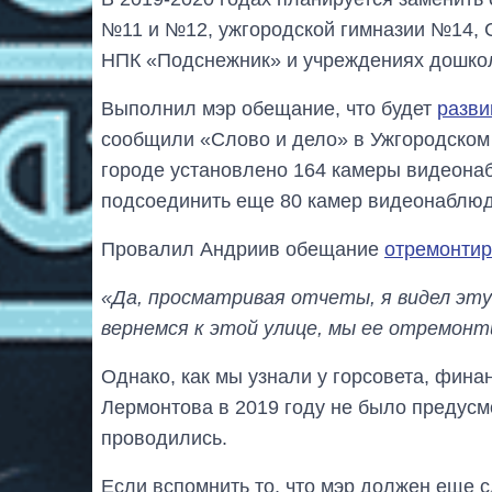
№11 и №12, ужгородской гимназии №14,
НПК «Подснежник» и учреждениях дошколь
Выполнил мэр обещание, что будет
разви
сообщили «Слово и дело» в Ужгородском г
городе установлено 164 камеры видеона
подсоединить еще 80 камер видеонаблюд
Провалил Андриив обещание
отремонтир
«Да, просматривая отчеты, я видел эту 
вернемся к этой улице, мы ее отремонт
Однако, как мы узнали у горсовета, фин
Лермонтова в 2019 году не было предусм
проводились.
Если вспомнить то, что мэр должен еще с