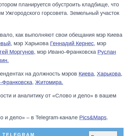
котором планируется обустроить кладбище, что
 Ужгородского горсовета. Земельный участок
вало, как выполняют свои обещания мэр Киева
вый,
мэр Харькова
Геннадий Кернес,
мэр
гей Моргунов,
мэр Ивано-Франковска
Руслан
лин.
тендентах на должность мэров
Киева,
Харькова,
-Франковска,
Житомира.
сти и аналитику от «Слово и дело» в вашем
о и дело» – в Telegram-канале
Pics&Maps
.
В TELEGRAM