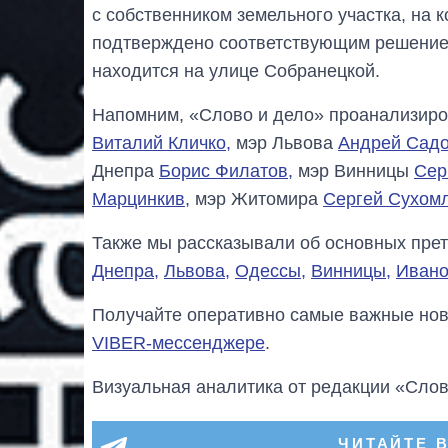
с собственником земельного участка, на 
подтверждено соответствующим решением
находится на улице Собранецкой.
Напомним, «Слово и дело» проанализиро
Виталий Кличко,
мэр Львова
Андрей Садо
Днепра
Борис Филатов,
мэр Винницы
Сер
Марцинкив,
мэр Житомира
Сергей Сухом
Также мы рассказывали об основных пре
Днепра,
Львова,
Одессы,
Винницы,
Ивано
Получайте оперативно самые важные ново
VIBER-мессенджере
.
Визуальная аналитика от редакции «Слов
ЧИТАЙТЕ 