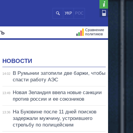
УКР
РОС
Сравнение
ТЬ
политиков
СТРАЦИЙ
МЭРЫ
ВСЕ ПЕРСОНЫ
НОВОСТИ
В Румынии затопили две баржи, чтобы
14:02
спасти работу АЭС
Новая Зеландия ввела новые санкции
13:49
против россии и ее союзников
На Буковине после 11 дней поисков
13:36
задержали мужчину, устроившего
стрельбу по полицейским