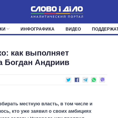
КИ
ИНФОГРАФИКА
ВИДЕО
ПОДДЕРЖА
ИС
ЛЕНТА
ВЕРХОВНАЯ РАДА
СОБЫТИЯ
СТАТЬИ
КАБИНЕТ МИНИСТРОВ
МНЕНИЯ
ОБЗОРЫ
ГЛАВЫ ОБЛАДМИНИ
ДАЙДЖЕСТЫ
о: как выполняет
ПОЛИТИКА
ДЕПУТАТЫ
ЭКОНОМИКА
КОМИТЕТЫ
ФРАКЦИИ
ОБЩЕСТВО
ОКРУГА
МИР
а Богдан Андриив
збирать местную власть, в том числе и
ось, кто уже заявил о своих амбициях