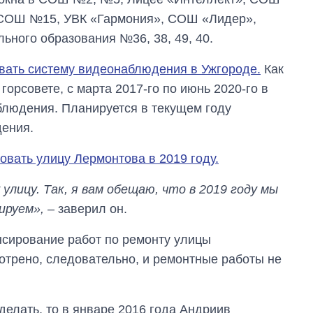
 СОШ №15, УВК «Гармония», СОШ «Лидер»,
ного образования №36, 38, 49, 40.
вать систему видеонаблюдения в Ужгороде.
Как
орсовете, с марта 2017-го по июнь 2020-го в
блюдения. Планируется в текущем году
ения.
овать улицу Лермонтова в 2019 году.
улицу. Так, я вам обещаю, что в 2019 году мы
ируем»,
– заверил он.
ансирование работ по ремонту улицы
отрено, следовательно, и ремонтные работы не
делать, то в январе 2016 года Андриив