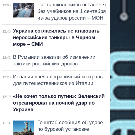
Часть школьников останется
13:06
без учебников на 1 сентября
из-за ударов россии – МОН
Украина согласилась не атаковать
12:46
нероссийские танкеры в Черном
море – СМИ
В Румынии заявили об изменении
12:42
тактики российских дронов
Испания ввела пограничный контроль
12:26
для путешественников из Италии
«Не хочет только путин»: Зеленский
12:10
отреагировал на ночной удар по
Украине
Генштаб сообщил об ударе
11:51
по буровой установке