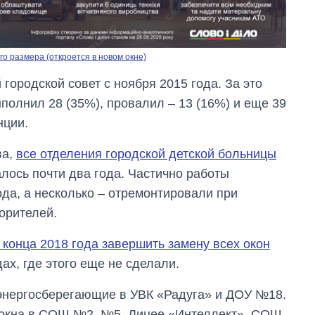
о размера (откроется в новом окне)
городской совет с ноября 2015 года. За это
полнил 28 (35%), провалил – 13 (16%) и еще 39
нции.
ва,
все отделения городской детской больницы
лось почти два года. Частично работы
да, а несколько – отремонтировали при
Как изменился
бюджет
орителей.
Министерства
обороны за 13 лет
 конца 2018 года завершить замену всех окон
войны с россией
ах, где этого еще не сделали.
 энергосберегающие в УВК «Радуга» и ДОУ №18.
ь окна в СОШ №2, №5, Лицее «Интеллект», СОШ