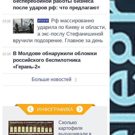
бесперебойной работы бизнеса
после ударов рф: что предлагают
Рф массированно
ИТОГИ
23:00
ударила по Киеву и области,
а экс-послу Стефанишиной
вручили подозрение. Главное за день
В Молдове обнаружили обломки
22:18
российского беспилотника
«Герань-2»
Больше новостей
ИНФОГРАФИКА
Сколько
картофеля
выращивали в