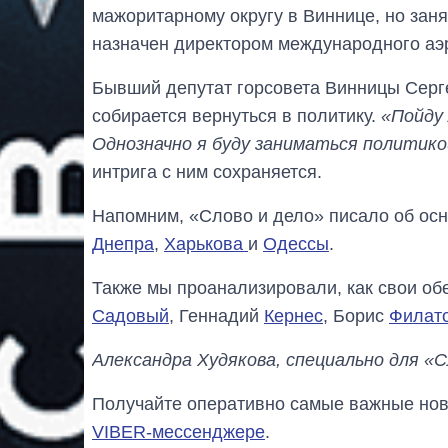
мажоритарному округу в Виннице, но заня
назначен директором международного аэ
Бывший депутат горсовета Винницы Серге
собирается вернуться в политику.
«Пойду 
Однозначно я буду заниматься политик
интрига с ним сохраняется.
Напомним, «Слово и дело» писало об ос
Днепра
,
Харькова
и
Одессы
.
Также мы проанализировали, как свои 
Садовый
, Геннадий
Кернес
, Борис
Филат
Александра Худякова, специально для «С
Получайте оперативно самые важные ново
VIBER-мессенджере
.