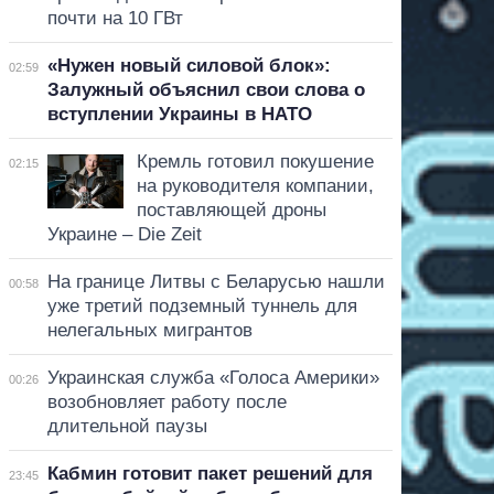
почти на 10 ГВт
«Нужен новый силовой блок»:
02:59
Залужный объяснил свои слова о
вступлении Украины в НАТО
Кремль готовил покушение
02:15
на руководителя компании,
поставляющей дроны
Украине – Die Zeit
На границе Литвы с Беларусью нашли
00:58
уже третий подземный туннель для
нелегальных мигрантов
Украинская служба «Голоса Америки»
00:26
возобновляет работу после
длительной паузы
Кабмин готовит пакет решений для
23:45