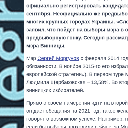
официально регистрировать кандидато
сентября. Неофициально же предвыбор
многих крупных городах Украины. «Сло
заявил, что пойдет на выборы мэра в 
предвыборную гонку. Сегодня рассмат
мэра Винницы
.
Мэр
Сергей Моргунов
с февраля 2014 год
обязанности. В ноябре 2015-го его избра
европейской стратегии»). В первом туре 
Людмила Щербаковская – 13,58%. Во втор
винницких избирателей.
Прямо о своем намерении идти на второй 
он дает обещания на 2021 год, такое жел
говорят о возможном успехе. Например, 
если бы выборы проходили сейчас, за Мо