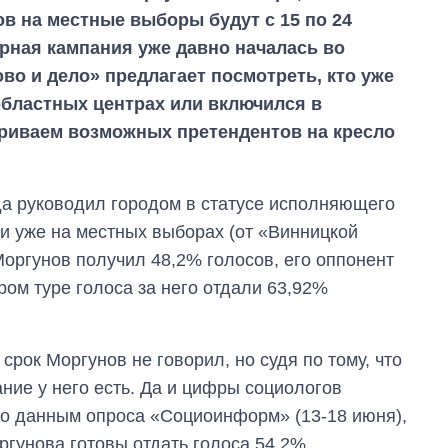
в на местные выборы будут с 15 по 24
ная кампания уже давно началась во
во и дело» предлагает посмотреть, кто уже
областных центрах или включился в
риваем возможных претендентов на кресло
а руководил городом в статусе исполняющего
ли уже на местных выборах (от «Винницкой
Моргунов получил 48,2% голосов, его оппонент
ом туре голоса за него отдали 63,92%
срок Моргунов не говорил, но судя по тому, что
ание у него есть. Да и цифры социологов
Экономика ИИ-
по данным опроса «Социоинформ» (13-18 июня),
гигантов: сколько
ргунова готовы отдать голоса 54,2%
стоят и