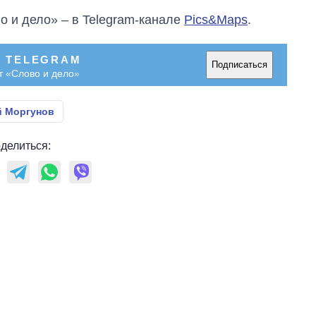
о и дело» – в Telegram-канале
Pics&Maps
.
В TELEGRAM
Подписаться
т «Слово и дело»
й Моргунов
делиться: