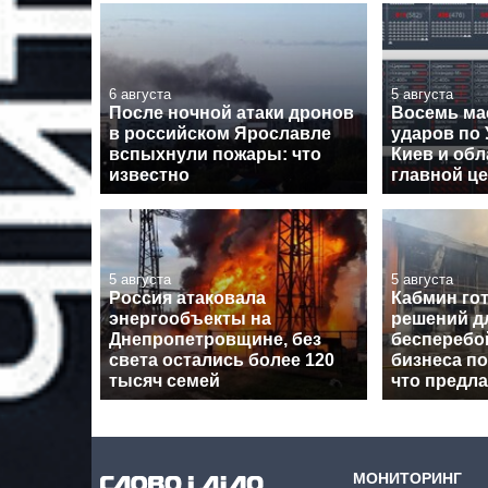
6 августа
5 августа
После ночной атаки дронов
Восемь ма
в российском Ярославле
ударов по 
вспыхнули пожары: что
Киев и обл
известно
главной ц
5 августа
5 августа
Россия атаковала
Кабмин гот
энергообъекты на
решений д
Днепропетровщине, без
бесперебо
света остались более 120
бизнеса по
тысяч семей
что предл
МОНИТОРИНГ