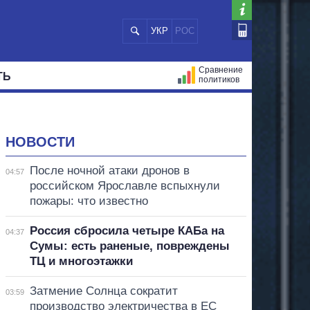
УКР
РОС
Сравнение
ТЬ
политиков
СТРАЦИЙ
МЭРЫ
ВСЕ ПЕРСОНЫ
НОВОСТИ
После ночной атаки дронов в
04:57
российском Ярославле вспыхнули
пожары: что известно
Россия сбросила четыре КАБа на
04:37
Сумы: есть раненые, повреждены
ТЦ и многоэтажки
Затмение Солнца сократит
03:59
производство электричества в ЕС