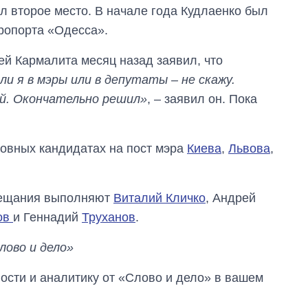
л второе место. В начале года Кудлаенко был
ропорта «Одесса».
й Кармалита месяц назад заявил, что
ли я в мэры или в депутаты – не скажу.
ой. Окончательно решил»
, – заявил он. Пока
новных кандидатах на пост мэра
Киева
,
Львова
,
обещания выполняют
Виталий Кличко
, Андрей
ов
и Геннадий
Труханов
.
лово и дело»
сти и аналитику от «Слово и дело» в вашем