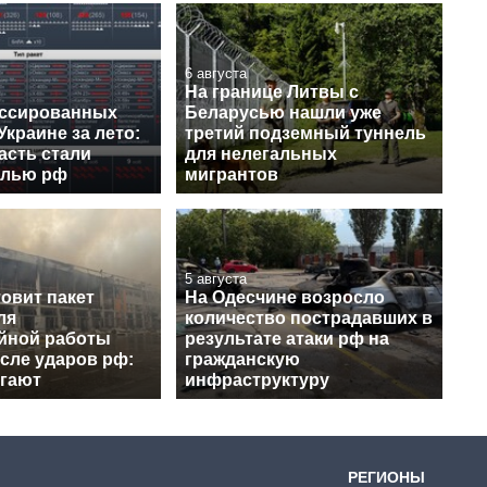
6 августа
На границе Литвы с
ссированных
Беларусью нашли уже
Украине за лето:
третий подземный туннель
асть стали
для нелегальных
елью рф
мигрантов
5 августа
овит пакет
На Одесчине возросло
ля
количество пострадавших в
йной работы
результате атаки рф на
сле ударов рф:
гражданскую
агают
инфраструктуру
РЕГИОНЫ