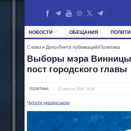
НОВОСТИ
ОБЕЩАНИЯ
ПОЛИТИ
ВСЕ ПОЛИТИКИ
ПРЕЗИДЕНТ И ОФ
Слово и Дело
›
Лента публикаций
›
Политика
Выборы мэра Винницы:
пост городского главы
ПОЛИТИКА
22 августа 2020, 10:04
Читати українською