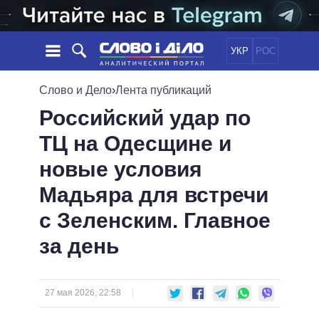
УКР
РОС
НОВОСТИ
Слово и Дело
›
Лента публикаций
Российский удар по
ОБЕЩАНИЯ
ЛЕНТА
ПОЛИТИКА
ТЦ на Одесщине и
СОБЫТИЯ
ЭКОНОМИКА
ПОЛИТИКИ
новые условия
СТАТЬИ
ОБЩЕСТВО
ИНФОГРАФИКА
МНЕНИЯ
МИР
ВСЕ ПОЛИТИКИ
Мадьяра для встречи
ОБЗОРЫ
ПРЕЗИДЕНТ И ОФИС
с Зеленским. Главное
ВИДЕО
ДАЙДЖЕСТЫ
ВЕРХОВНАЯ РАДА
за день
ПОДДЕРЖАТЬ
КАБИНЕТ МИНИСТРОВ
ГЛАВЫ ОБЛАДМИНИСТРАЦИЙ
СРАВНЕНИЕ ПОЛИТИКОВ
МЭРЫ
27 мая 2026, 22:58
ВСЕ ПЕРСОНЫ