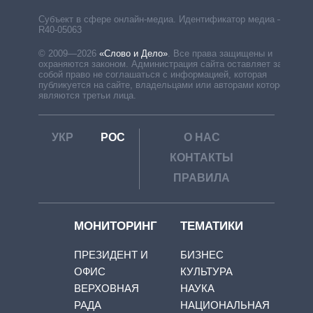
Субъект в сфере онлайн-медиа. Идентификатор медиа –
R40-05063
© 2009—2026
«Слово и Дело»
.
Все права защищены и
охраняются законом. Администрация сайта оставляет за
собой право не соглашаться с информацией, которая
публикуется на сайте, владельцами или авторами которой
являются третьи лица.
УКР
РОС
О НАС
КОНТАКТЫ
ПРАВИЛА
МОНИТОРИНГ
ТЕМАТИКИ
ПРЕЗИДЕНТ И
БИЗНЕС
ОФИС
КУЛЬТУРА
ВЕРХОВНАЯ
НАУКА
РАДА
НАЦИОНАЛЬНАЯ