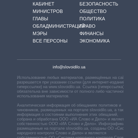
КАБИНЕТ
БЕЗОПАСНОСТЬ
МИНИСТРОВ
ОБЩЕСТВО
ГЛАВЫ
ПОЛИТИКА
ОБЛАДМИНИСТРАЦИЙ
ПРАВО
МЭРЫ
ФИНАНСЫ
ВСЕ ПЕРСОНЫ
ЭКОНОМИКА
info@slovoidilo.ua
Использование любых материалов, размещённых на сайте,
разрешается при указании ссылки (для интернет-изданий —
гиперссылки) на www.slovoidilo.ua. Ссылка (гиперссылка)
обязательна вне зависимости от полного либо частичного
использования материалов.
Аналитическая информация об обещаниях политиков и
чиновников, размещенных на портале slovoidilo.ua, а также
информация о состоянии выполнения этих обещаний,
собрана и обработана ООО «ИА Слово и Дело» и является
собственностью ООО «ИА Слово и Дело». Инфографики,
размещенные на портале slovoidilo.ua, созданы ОО «Система
народного контроля Слово и Дело» и являются
собственностью ОО «Система народного контроля Слово и