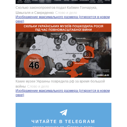
Сколько законопроектов подал Кабмин Гончарука,
Шмыгаля и Свириденко
Слово и дело
Изображение максимального размера (откроется в новом
окне)
Какие музеи Украины повредила рф за время большой
войны
Слово и дело
Изображение максимального размера (откроется в новом
окне)
ЧИТАЙТЕ В TELEGRAM
самое важное от «Слово и дело»