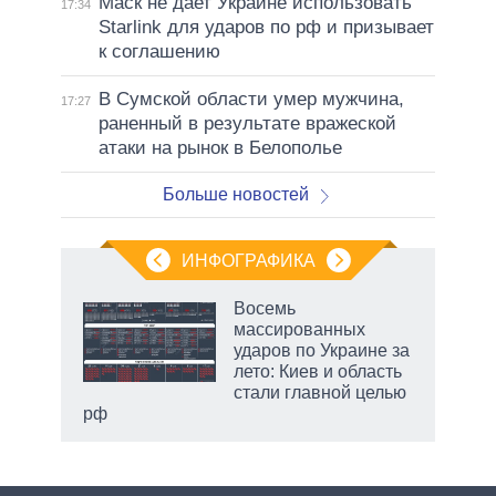
Маск не дает Украине использовать
17:34
Starlink для ударов по рф и призывает
к соглашению
В Сумской области умер мужчина,
17:27
раненный в результате вражеской
атаки на рынок в Белополье
Больше новостей
ИНФОГРАФИКА
Восемь
массированных
ударов по Украине за
ет
лето: Киев и область
стали главной целью
рф
маги