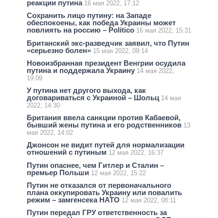
реакции путина
16 мая 2022, 17:12
Сохранить лицо путину: на Западе
обеспокоены, как победа Украины может
повлиять на россию – Politico
16 мая 2022, 15:31
Британский экс-разведчик заявил, что Путин
«серьезно болен»
15 мая 2022, 09:14
Новоизбранная президент Венгрии осудила
путина и поддержала Украину
14 мая 2022,
19:09
У путина нет другого выхода, как
договариваться с Украиной – Шольц
14 мая
2022, 14:30
Британия ввела санкции против Кабаевой,
бывший жены путина и его родственников
13
мая 2022, 14:02
Джонсон не видит путей для нормализации
отношений с путиным
12 мая 2022, 16:37
Путин опаснее, чем Гитлер и Сталин –
премьер Польши
12 мая 2022, 15:22
Путин не отказался от первоначального
плана оккупировать Украину или повалить
режим – замгенсека НАТО
12 мая 2022, 08:11
Путин передал ГРУ ответственность за