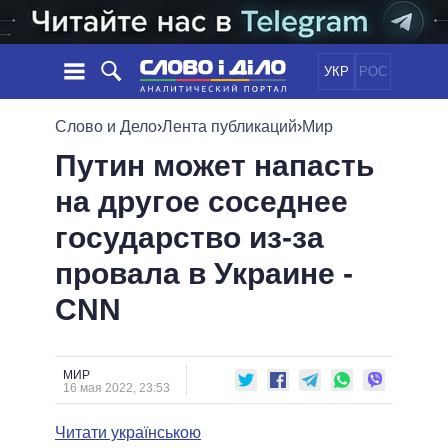
УКР
РОС
НОВОСТИ
Слово и Дело
›
Лента публикаций
›
Мир
Путин может напасть
ОБЕЩАНИЯ
ЛЕНТА
ПОЛИТИКА
на другое соседнее
СОБЫТИЯ
ЭКОНОМИКА
ПОЛИТИКИ
государство из-за
СТАТЬИ
ОБЩЕСТВО
ИНФОГРАФИКА
МНЕНИЯ
МИР
ВСЕ ПОЛИТИКИ
провала в Украине -
ОБЗОРЫ
ПРЕЗИДЕНТ И ОФИС
СNN
ВИДЕО
ДАЙДЖЕСТЫ
ВЕРХОВНАЯ РАДА
ПОДДЕРЖАТЬ
КАБИНЕТ МИНИСТРОВ
ГЛАВЫ ОБЛАДМИНИСТРАЦИЙ
МИР
СРАВНЕНИЕ ПОЛИТИКОВ
16 мая 2022, 23:53
МЭРЫ
Читати українською
ВСЕ ПЕРСОНЫ