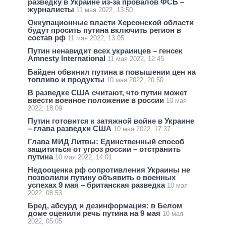
разведку в Украине из-за провалов ФСБ –
журналисты
11 мая 2022, 13:50
Оккупационные власти Херсонской области
будут просить путина включить регион в
состав рф
11 мая 2022, 13:05
Путин ненавидит всех украинцев – генсек
Amnesty International
11 мая 2022, 12:45
Байден обвинил путина в повышении цен на
топливо и продукты
10 мая 2022, 20:50
В разведке США считают, что путин может
ввести военное положение в россии
10 мая
2022, 18:09
Путин готовится к затяжной войне в Украине
– глава разведки США
10 мая 2022, 17:37
Глава МИД Литвы: Единственный способ
защититься от угроз россии – отстранить
путина
10 мая 2022, 14:01
Недооценка рф сопротивления Украины не
позволили путину объявить о военных
успехах 9 мая – британская разведка
10 мая
2022, 08:53
Бред, абсурд и дезинформация: в Белом
доме оценили речь путина на 9 мая
10 мая
2022, 05:05