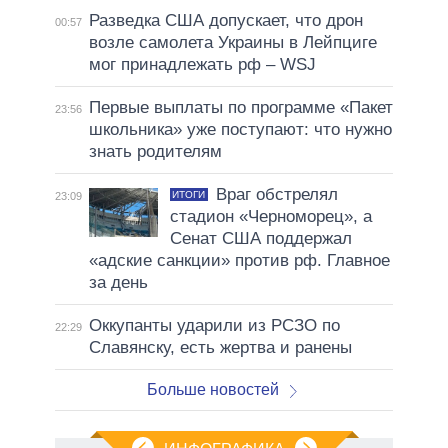
Разведка США допускает, что дрон
00:57
возле самолета Украины в Лейпциге
мог принадлежать рф – WSJ
Первые выплаты по программе «Пакет
23:56
школьника» уже поступают: что нужно
знать родителям
Враг обстрелял
ИТОГИ
23:09
стадион «Черноморец», а
Сенат США поддержал
«адские санкции» против рф. Главное
за день
Оккупанты ударили из РСЗО по
22:29
Славянску, есть жертва и ранены
Больше новостей