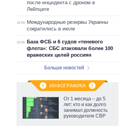
после инцидента с дроном в
Лейпциге
Международные резервы Украины
18:09
сократились в июле
База ФСБ и 6 судов «теневого
18:05
флота»: СБС атаковали более 100
вражеских целей россиян
Больше новостей
ИНФОГРАФИКА
От 1 месяца – до 5
лет: кто и как долго
занимал должность
ет
руководителя СВР
рф