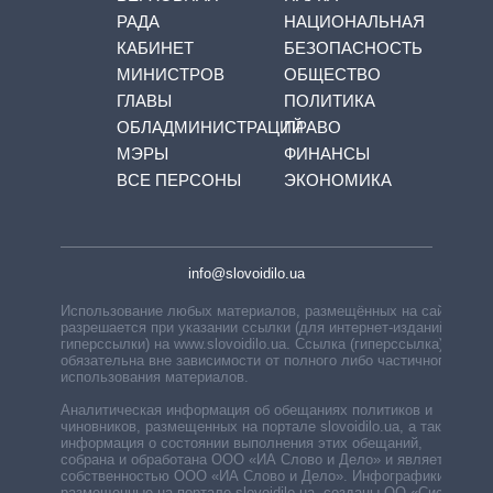
РАДА
НАЦИОНАЛЬНАЯ
КАБИНЕТ
БЕЗОПАСНОСТЬ
МИНИСТРОВ
ОБЩЕСТВО
ГЛАВЫ
ПОЛИТИКА
ОБЛАДМИНИСТРАЦИЙ
ПРАВО
МЭРЫ
ФИНАНСЫ
ВСЕ ПЕРСОНЫ
ЭКОНОМИКА
info@slovoidilo.ua
Использование любых материалов, размещённых на сайте,
разрешается при указании ссылки (для интернет-изданий —
гиперссылки) на www.slovoidilo.ua. Ссылка (гиперссылка)
обязательна вне зависимости от полного либо частичного
использования материалов.
Аналитическая информация об обещаниях политиков и
чиновников, размещенных на портале slovoidilo.ua, а также
информация о состоянии выполнения этих обещаний,
собрана и обработана ООО «ИА Слово и Дело» и является
собственностью ООО «ИА Слово и Дело». Инфографики,
размещенные на портале slovoidilo.ua, созданы ОО «Система