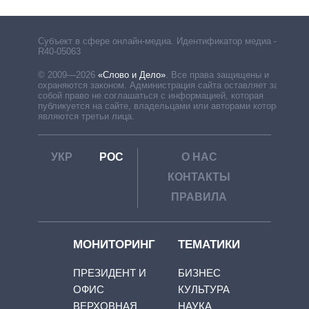
Субъект в сфере онлайн-медиа. Идентификатор медиа –
R40-05063
© 2009—2026
«Слово и Дело»
.
Все права защищены и
охраняются законом. Администрация сайта оставляет за
собой право не соглашаться с информацией, которая
публикуется на сайте, владельцами или авторами которой
являются третьи лица.
УКР
РОС
О НАС
КОНТАКТЫ
ПРАВИЛА
МОНИТОРИНГ
ТЕМАТИКИ
ПРЕЗИДЕНТ И
БИЗНЕС
ОФИС
КУЛЬТУРА
ВЕРХОВНАЯ
НАУКА