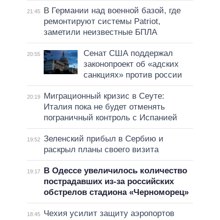
В Германии над военной базой, где
21:45
ремонтируют системы Patriot,
заметили неизвестные БПЛА
Сенат США поддержал
20:55
законопроект об «адских
санкциях» против россии
Миграционный кризис в Сеуте:
20:19
Италия пока не будет отменять
пограничный контроль с Испанией
Зеленский прибыл в Сербию и
19:52
раскрыл планы своего визита
В Одессе увеличилось количество
19:17
пострадавших из-за российских
обстрелов стадиона «Черноморец»
Чехия усилит защиту аэропортов
18:45