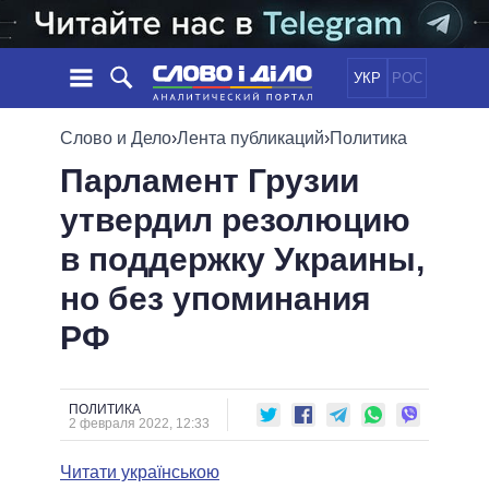
УКР
РОС
НОВОСТИ
Слово и Дело
›
Лента публикаций
›
Политика
Парламент Грузии
ОБЕЩАНИЯ
ЛЕНТА
ПОЛИТИКА
утвердил резолюцию
СОБЫТИЯ
ЭКОНОМИКА
ПОЛИТИКИ
в поддержку Украины,
СТАТЬИ
ОБЩЕСТВО
ИНФОГРАФИКА
МНЕНИЯ
МИР
ВСЕ ПОЛИТИКИ
но без упоминания
ОБЗОРЫ
ПРЕЗИДЕНТ И ОФИС
РФ
ВИДЕО
ДАЙДЖЕСТЫ
ВЕРХОВНАЯ РАДА
ПОДДЕРЖАТЬ
КАБИНЕТ МИНИСТРОВ
ГЛАВЫ ОБЛАДМИНИСТРАЦИЙ
ПОЛИТИКА
СРАВНЕНИЕ ПОЛИТИКОВ
2 февраля 2022, 12:33
МЭРЫ
Читати українською
ВСЕ ПЕРСОНЫ