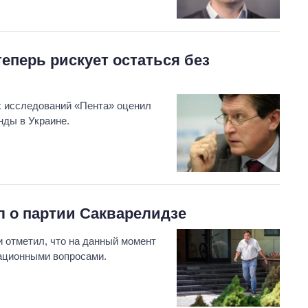
теперь рискует остаться без
х исследований «Пента» оценил
нды в Украине.
л о партии Сакварелидзе
 отметил, что на данный момент
зационными вопросами.