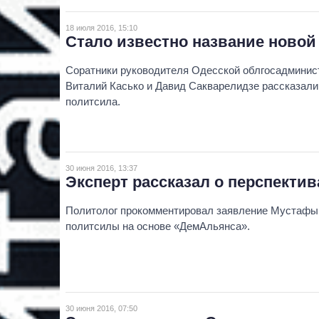
18 июля 2016, 15:10
Стало известно название ново
Соратники руководителя Одесской облгосадмини
Виталий Касько и Давид Сакварелидзе рассказали,
политсила.
30 июня 2016, 13:37
Эксперт рассказал о перспекти
Политолог прокомментировал заявление Мустафы 
политсилы на основе «ДемАльянса».
30 июня 2016, 07:50