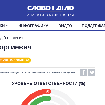
КИ
ИНФОГРАФИКА
ВИДЕО
ПОДДЕРЖА
ИС
ЛЕНТА
ВЕРХОВНАЯ РАДА
СОБЫТИЯ
СТАТЬИ
КАБИНЕТ МИНИСТРОВ
МНЕНИЯ
ОБЗОРЫ
ГЛАВЫ ОБЛАДМИНИ
ДАЙДЖЕСТЫ
д Георгиевич
оргиевич
ПОЛИТИКА
ДЕПУТАТЫ
ЭКОНОМИКА
КОМИТЕТЫ
ФРАКЦИИ
ОБЩЕСТВО
ОКРУГА
МИР
ТЬСЯ НА ПОЛИТИКА
АНИЯ В ПРОЦЕССЕ
ВСЕ ОБЕЩАНИЯ
АРХИВНЫЕ ОБЕЩАНИЯ
УРОВЕНЬ ОТВЕТСТВЕННОСТИ (%)
50
50