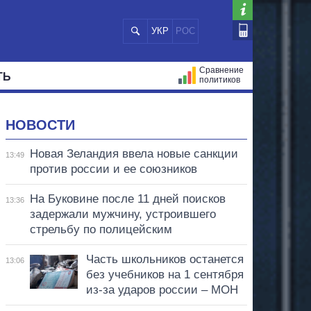
УКР
РОС
Сравнение
ТЬ
политиков
СТРАЦИЙ
МЭРЫ
ВСЕ ПЕРСОНЫ
НОВОСТИ
Новая Зеландия ввела новые санкции
13:49
против россии и ее союзников
На Буковине после 11 дней поисков
13:36
задержали мужчину, устроившего
стрельбу по полицейским
Часть школьников останется
13:06
без учебников на 1 сентября
из-за ударов россии – МОН