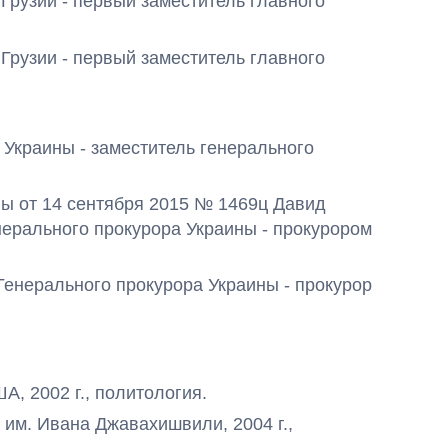
а Грузии - первый заместитель главного
 Грузии - первый заместитель главного
Как изменился
ра Украины - заместитель генерального
бюджет
Министерства
обороны за 13 лет
ы от 14 сентября 2015 № 1469ц Давид
войны с россией
ерального прокурора Украины - прокурором
ль Генерального прокурора Украины - прокурор
ША, 2002 г., политология.
 им. Ивана Джавахишвили, 2004 г.,