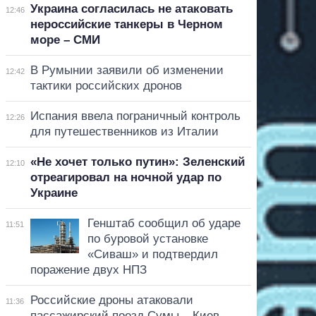
Украина согласилась не атаковать
12:46
нероссийские танкеры в Черном
море – СМИ
В Румынии заявили об изменении
12:42
тактики российских дронов
Испания ввела пограничный контроль
12:26
для путешественников из Италии
«Не хочет только путин»: Зеленский
12:10
отреагировал на ночной удар по
Украине
Генштаб сообщил об ударе
11:51
по буровой установке
«Сиваш» и подтвердил
поражение двух НПЗ
Российские дроны атаковали
11:36
пассажирский поезд Сумы – Киев