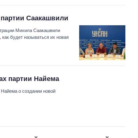
й партии Саакашвили
страции Михила Саакашвили
 как будет называться их новая
вах партии Найема
Найема о создании новой