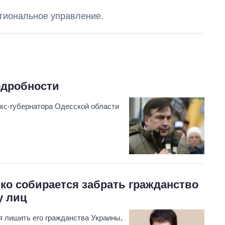
 региональное управление.
одробности
кс-губернатора Одесской области
ко собирается забрать гражданство
у лиц
я лишить его гражданства Украины,