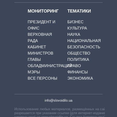
МОНИТОРИНГ
ТЕМАТИКИ
ПРЕЗИДЕНТ И
БИЗНЕС
ОФИС
КУЛЬТУРА
ВЕРХОВНАЯ
НАУКА
РАДА
НАЦИОНАЛЬНАЯ
КАБИНЕТ
БЕЗОПАСНОСТЬ
МИНИСТРОВ
ОБЩЕСТВО
ГЛАВЫ
ПОЛИТИКА
ОБЛАДМИНИСТРАЦИЙ
ПРАВО
МЭРЫ
ФИНАНСЫ
ВСЕ ПЕРСОНЫ
ЭКОНОМИКА
info@slovoidilo.ua
Использование любых материалов, размещённых на сайте,
разрешается при указании ссылки (для интернет-изданий —
гиперссылки) на www.slovoidilo.ua. Ссылка (гиперссылка)