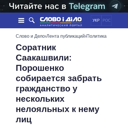
УКР
РОС
НОВОСТИ
Слово и Дело
›
Лента публикаций
›
Политика
Соратник
ОБЕЩАНИЯ
ЛЕНТА
ПОЛИТИКА
Саакашвили:
СОБЫТИЯ
ЭКОНОМИКА
ПОЛИТИКИ
Порошенко
СТАТЬИ
ОБЩЕСТВО
ИНФОГРАФИКА
МНЕНИЯ
МИР
ВСЕ ПОЛИТИКИ
собирается забрать
ОБЗОРЫ
ПРЕЗИДЕНТ И ОФИС
гражданство у
ВИДЕО
ДАЙДЖЕСТЫ
ВЕРХОВНАЯ РАДА
нескольких
ПОДДЕРЖАТЬ
КАБИНЕТ МИНИСТРОВ
нелояльных к нему
ГЛАВЫ ОБЛАДМИНИСТРАЦИЙ
СРАВНЕНИЕ ПОЛИТИКОВ
МЭРЫ
лиц
ВСЕ ПЕРСОНЫ