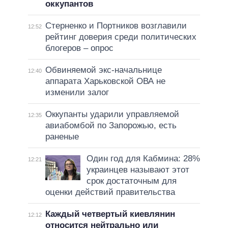
оккупантов
Стерненко и Портников возглавили
12:52
рейтинг доверия среди политических
блогеров – опрос
Обвиняемой экс-начальнице
12:40
аппарата Харьковской ОВА не
изменили залог
Оккупанты ударили управляемой
12:35
авиабомбой по Запорожью, есть
раненые
Один год для Кабмина: 28%
12:21
украинцев называют этот
срок достаточным для
оценки действий правительства
Каждый четвертый киевлянин
12:12
относится нейтрально или