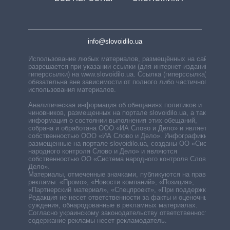
info@slovoidilo.ua
Использование любых материалов, размещённых на сайте,
разрешается при указании ссылки (для интернет-изданий —
гиперссылки) на www.slovoidilo.ua. Ссылка (гиперссылка)
обязательна вне зависимости от полного либо частичного
использования материалов.
Аналитическая информация об обещаниях политиков и
чиновников, размещенных на портале slovoidilo.ua, а также
информация о состоянии выполнения этих обещаний,
собрана и обработана ООО «ИА Слово и Дело» и является
собственностью ООО «ИА Слово и Дело». Инфографики,
размещенные на портале slovoidilo.ua, созданы ОО «Система
народного контроля Слово и Дело» и являются
собственностью ОО «Система народного контроля Слово и
Дело».
Материалы, отмеченные значками, публикуются на правах
рекламы: «Промо», «Новости компаний», «Позиция»,
«Партнерский материал», «Спецпроект», «При поддержке».
Редакция не несет ответственности за факты и оценочные
суждения, обнародованные в рекламных материалах.
Согласно украинскому законодательству ответственность за
содержание рекламы несет рекламодатель.