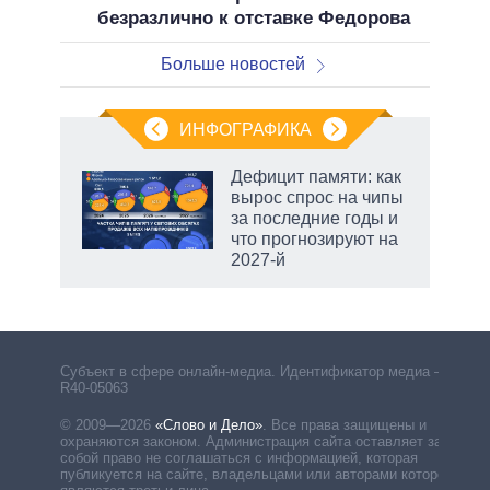
безразлично к отставке Федорова
Больше новостей
ИНФОГРАФИКА
Дефицит памяти: как
вырос спрос на чипы
не за
за последние годы и
асть
что прогнозируют на
елью
2027-й
Субъект в сфере онлайн-медиа. Идентификатор медиа –
R40-05063
© 2009—2026
«Слово и Дело»
.
Все права защищены и
охраняются законом. Администрация сайта оставляет за
собой право не соглашаться с информацией, которая
публикуется на сайте, владельцами или авторами которой