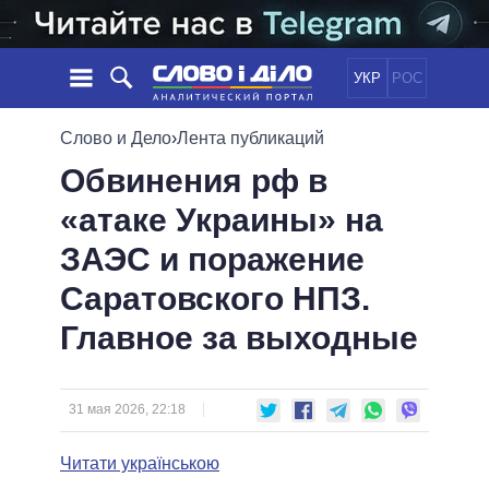
УКР
РОС
НОВОСТИ
Слово и Дело
›
Лента публикаций
Обвинения рф в
ОБЕЩАНИЯ
ЛЕНТА
ПОЛИТИКА
«атаке Украины» на
СОБЫТИЯ
ЭКОНОМИКА
ПОЛИТИКИ
ЗАЭС и поражение
СТАТЬИ
ОБЩЕСТВО
ИНФОГРАФИКА
МНЕНИЯ
МИР
ВСЕ ПОЛИТИКИ
Саратовского НПЗ.
ОБЗОРЫ
ПРЕЗИДЕНТ И ОФИС
Главное за выходные
ВИДЕО
ДАЙДЖЕСТЫ
ВЕРХОВНАЯ РАДА
ПОДДЕРЖАТЬ
КАБИНЕТ МИНИСТРОВ
ГЛАВЫ ОБЛАДМИНИСТРАЦИЙ
31 мая 2026, 22:18
СРАВНЕНИЕ ПОЛИТИКОВ
МЭРЫ
Читати українською
ВСЕ ПЕРСОНЫ