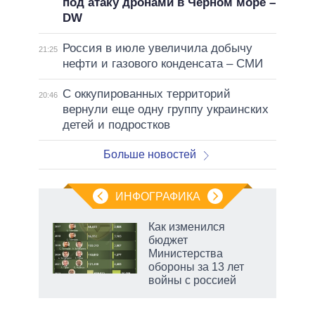
под атаку дронами в Черном море –
DW
Россия в июле увеличила добычу
21:25
нефти и газового конденсата – СМИ
С оккупированных территорий
20:46
вернули еще одну группу украинских
детей и подростков
Больше новостей
ИНФОГРАФИКА
еля
Как изменился
бюджет
Министерства
обороны за 13 лет
войны с россией
маги