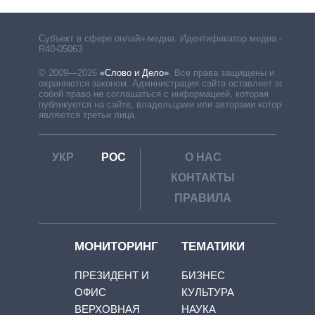
Субъект в сфере онлайн-медиа. Идентификатор медиа –
R40-05063
© 2009—2026
«Слово и Дело»
.
Все права защищены и
охраняются законом. Администрация сайта оставляет за
собой право не соглашаться с информацией, которая
публикуется на сайте, владельцами или авторами которой
являются третьи лица.
УКР
РОС
О НАС
КОНТАКТЫ
ПРАВИЛА
МОНИТОРИНГ
ТЕМАТИКИ
ПРЕЗИДЕНТ И
БИЗНЕС
ОФИС
КУЛЬТУРА
ВЕРХОВНАЯ
НАУКА