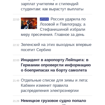
зарплат учителям и стипендий
студентам: как вырастут выплаты
Россия ударила по
ИТОГИ
22:53
Лозовой и Павлограду, а
Стефанишиной избрали
меру пресечения. Главное за день
Зеленский на этих выходных впервые
22:32
посетит Сербию
Инцидент в аэропорту Лейпцига: в
22:03
Германии опровергли информацию
о боеприпасах на борту самолета
Отдельные списки для зимы и лета:
21:49
Кабмин изменит правила
распределения электроэнергии
Немецкое грузовое судно попало
21:29