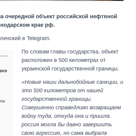
а очередной объект российской нефтяной
снодарском крае рф.
енский в Telegram.
По словам главы государства, объект
расположен в 500 километрах от
украинской государственной границы.
ого
«Новые наши дальнобойные санкции, и
это 500 километров от нашей
государственной границы.
или
Сколько
Совершенно справедливо возвращаем
картофеля
выращивали в
войну туда, откуда она и пришла.
Украине до и во
россия могла бы давно завершить
время большой
войны
свою агрессию, но сама выбрала