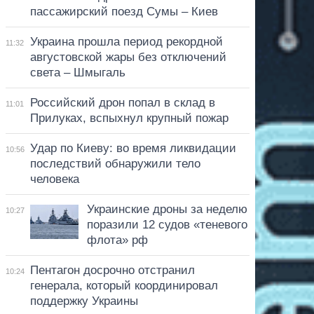
пассажирский поезд Сумы – Киев
Украина прошла период рекордной
11:32
августовской жары без отключений
света – Шмыгаль
Российский дрон попал в склад в
11:01
Прилуках, вспыхнул крупный пожар
Удар по Киеву: во время ликвидации
10:56
последствий обнаружили тело
человека
Украинские дроны за неделю
10:27
поразили 12 судов «теневого
флота» рф
Пентагон досрочно отстранил
10:24
генерала, который координировал
поддержку Украины