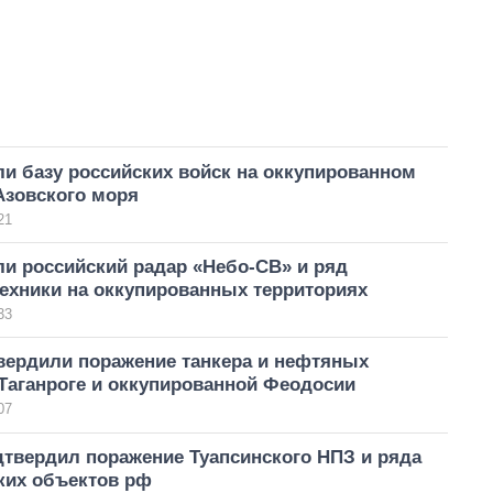
и базу российских войск на оккупированном
Азовского моря
21
и российский радар «Небо-СВ» и ряд
ехники на оккупированных территориях
33
вердили поражение танкера и нефтяных
Таганроге и оккупированной Феодосии
07
дтвердил поражение Туапсинского НПЗ и ряда
ких объектов рф