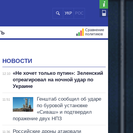
УКР
РОС
Сравнение
ТЬ
политиков
СТРАЦИЙ
МЭРЫ
ВСЕ ПЕРСОНЫ
НОВОСТИ
«Не хочет только путин»: Зеленский
12:10
отреагировал на ночной удар по
Украине
Генштаб сообщил об ударе
11:51
по буровой установке
«Сиваш» и подтвердил
поражение двух НПЗ
Российские дроны атаковали
11:36