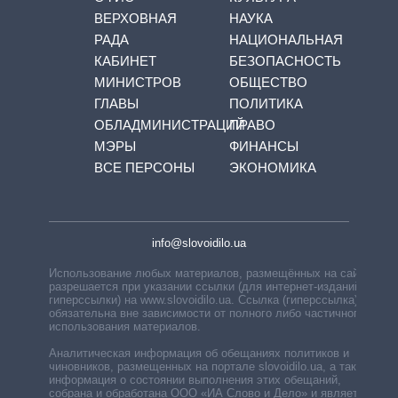
ВЕРХОВНАЯ
НАУКА
РАДА
НАЦИОНАЛЬНАЯ
КАБИНЕТ
БЕЗОПАСНОСТЬ
МИНИСТРОВ
ОБЩЕСТВО
ГЛАВЫ
ПОЛИТИКА
ОБЛАДМИНИСТРАЦИЙ
ПРАВО
МЭРЫ
ФИНАНСЫ
ВСЕ ПЕРСОНЫ
ЭКОНОМИКА
info@slovoidilo.ua
Использование любых материалов, размещённых на сайте,
разрешается при указании ссылки (для интернет-изданий —
гиперссылки) на www.slovoidilo.ua. Ссылка (гиперссылка)
обязательна вне зависимости от полного либо частичного
использования материалов.
Аналитическая информация об обещаниях политиков и
чиновников, размещенных на портале slovoidilo.ua, а также
информация о состоянии выполнения этих обещаний,
собрана и обработана ООО «ИА Слово и Дело» и является