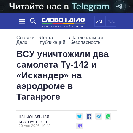
УКР
РОС
НОВОСТИ
Слово и
›
Лента
›
Национальная
Дело
публикаций
безопасность
ОБЕЩАНИЯ
ЛЕНТА
ПОЛИТИКА
ВСУ уничтожили два
СОБЫТИЯ
ЭКОНОМИКА
самолета Ту-142 и
ПОЛИТИКИ
СТАТЬИ
ОБЩЕСТВО
«Искандер» на
ИНФОГРАФИКА
МНЕНИЯ
МИР
ВСЕ ПОЛИТИКИ
аэродроме в
ОБЗОРЫ
ПРЕЗИДЕНТ И ОФИС
ВИДЕО
Таганроге
ДАЙДЖЕСТЫ
ВЕРХОВНАЯ РАДА
ПОДДЕРЖАТЬ
КАБИНЕТ МИНИСТРОВ
ГЛАВЫ ОБЛАДМИНИСТРАЦИЙ
СРАВНЕНИЕ ПОЛИТИКОВ
НАЦИОНАЛЬНАЯ
МЭРЫ
БЕЗОПАСНОСТЬ
30 мая 2026, 10:42
ВСЕ ПЕРСОНЫ