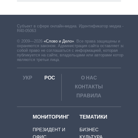
Субъект в сфере онлайн-медиа. Идентификатор медиа –
R40-05063
© 2009—2026
«Слово и Дело»
.
Все права защищены и
охраняются законом. Администрация сайта оставляет за
собой право не соглашаться с информацией, которая
публикуется на сайте, владельцами или авторами которой
являются третьи лица.
УКР
РОС
О НАС
КОНТАКТЫ
ПРАВИЛА
МОНИТОРИНГ
ТЕМАТИКИ
ПРЕЗИДЕНТ И
БИЗНЕС
ОФИС
КУЛЬТУРА