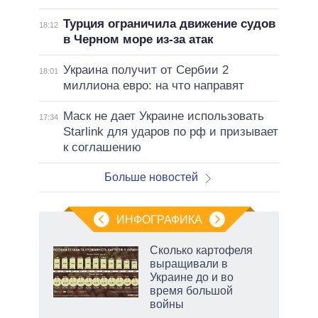
Турция ограничила движение судов
18:12
в Черном море из-за атак
Украина получит от Сербии 2
18:01
миллиона евро: на что направят
Маск не дает Украине использовать
17:34
Starlink для ударов по рф и призывает
к соглашению
Больше новостей
ИНФОГРАФИКА
Сколько картофеля
выращивали в
Украине до и во
ет
время большой
войны
рф