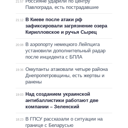
Россияне ударили по центру
21:57
Павлограда, есть пострадавшие
В Киеве после атаки рф
21:12
зафиксировали загрязнение озера
Кирилловское и ручья Сырец
В аэропорту немецкого Лейпцига
20:08
установили дополнительный радар
после инцидента с БПЛА
Оккупанты атаковали четыре района
19:36
Днепропетровщины, есть жертвы и
ранены
Над созданием украинской
19:03
антибаллистики работают две
компании – Зеленский
В ГПСУ рассказали о ситуации на
18:23
границе с Беларусью