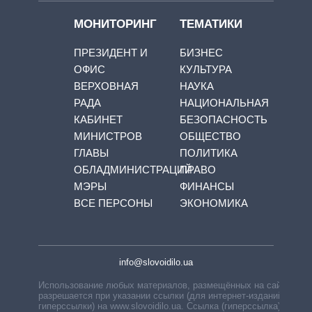
МОНИТОРИНГ
ТЕМАТИКИ
ПРЕЗИДЕНТ И
БИЗНЕС
ОФИС
КУЛЬТУРА
ВЕРХОВНАЯ
НАУКА
РАДА
НАЦИОНАЛЬНАЯ
КАБИНЕТ
БЕЗОПАСНОСТЬ
МИНИСТРОВ
ОБЩЕСТВО
ГЛАВЫ
ПОЛИТИКА
ОБЛАДМИНИСТРАЦИЙ
ПРАВО
МЭРЫ
ФИНАНСЫ
ВСЕ ПЕРСОНЫ
ЭКОНОМИКА
info@slovoidilo.ua
Использование любых материалов, размещённых на сайте,
разрешается при указании ссылки (для интернет-изданий —
гиперссылки) на www.slovoidilo.ua. Ссылка (гиперссылка)