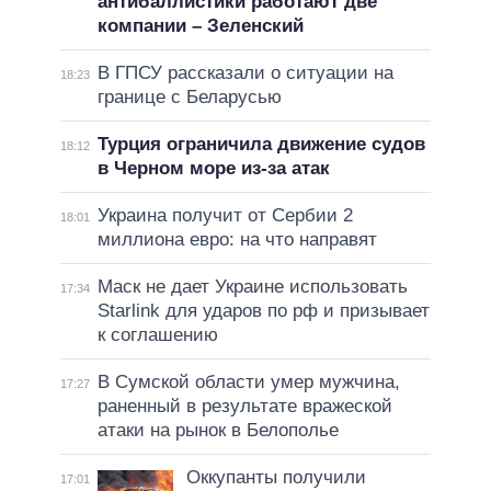
антибаллистики работают две
компании – Зеленский
В ГПСУ рассказали о ситуации на
18:23
границе с Беларусью
Турция ограничила движение судов
18:12
в Черном море из-за атак
Украина получит от Сербии 2
18:01
миллиона евро: на что направят
Маск не дает Украине использовать
17:34
Starlink для ударов по рф и призывает
к соглашению
В Сумской области умер мужчина,
17:27
раненный в результате вражеской
атаки на рынок в Белополье
Оккупанты получили
17:01