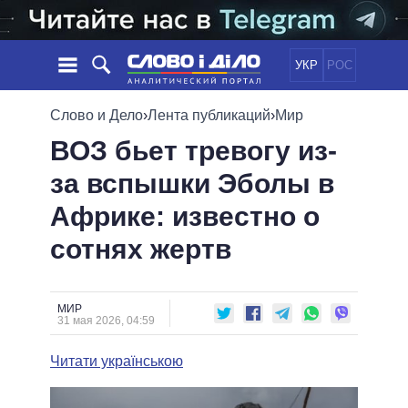
УКР
РОС
НОВОСТИ
Слово и Дело
›
Лента публикаций
›
Мир
ВОЗ бьет тревогу из-
ОБЕЩАНИЯ
ЛЕНТА
ПОЛИТИКА
за вспышки Эболы в
СОБЫТИЯ
ЭКОНОМИКА
ПОЛИТИКИ
Африке: известно о
СТАТЬИ
ОБЩЕСТВО
ИНФОГРАФИКА
МНЕНИЯ
МИР
ВСЕ ПОЛИТИКИ
сотнях жертв
ОБЗОРЫ
ПРЕЗИДЕНТ И ОФИС
ВИДЕО
ДАЙДЖЕСТЫ
ВЕРХОВНАЯ РАДА
МИР
ПОДДЕРЖАТЬ
КАБИНЕТ МИНИСТРОВ
31 мая 2026, 04:59
ГЛАВЫ ОБЛАДМИНИСТРАЦИЙ
СРАВНЕНИЕ ПОЛИТИКОВ
Читати українською
МЭРЫ
ВСЕ ПЕРСОНЫ