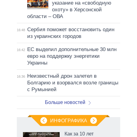
указание на «свободную
охоту» в Херсонской
области – ОВА
Сербия поможет восстановить один
16:48
из украинских городов
ЕС выделил дополнительные 30 млн
16:42
евро на поддержку энергетики
Украины
Неизвестный дрон залетел в
16:36
Болгарию и взорвался возле границы
с Румынией
Больше новостей
ИНФОГРАФИКА
 5
Как за 10 лет