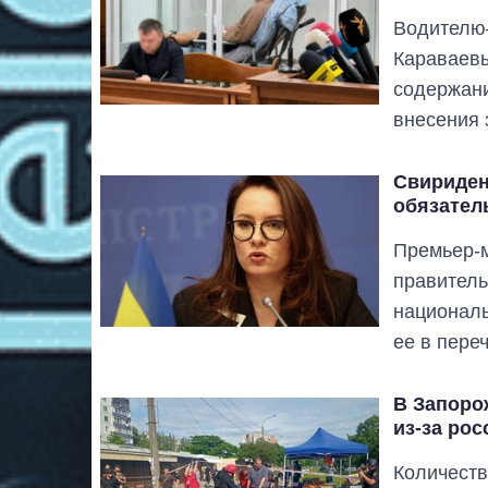
Водителю–
Караваевы
содержани
внесения 
Свириден
обязател
Премьер-м
правитель
националь
ее в пере
В Запоро
из-за рос
Количеств