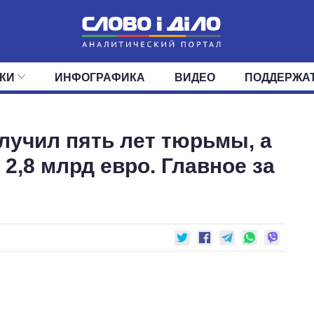
КИ
ИНФОГРАФИКА
ВИДЕО
ПОДДЕРЖА
ИС
ЛЕНТА
ВЕРХОВНАЯ РАДА
СОБЫТИЯ
СТАТЬИ
КАБИНЕТ МИНИСТРОВ
МНЕНИЯ
ОБЗОРЫ
ГЛАВЫ ОБЛАДМИНИ
ДАЙДЖЕСТЫ
лучил пять лет тюрьмы, а
ПОЛИТИКА
ДЕПУТАТЫ
ЭКОНОМИКА
КОМИТЕТЫ
ФРАКЦИИ
ОБЩЕСТВО
ОКРУГА
МИР
2,8 млрд евро. Главное за