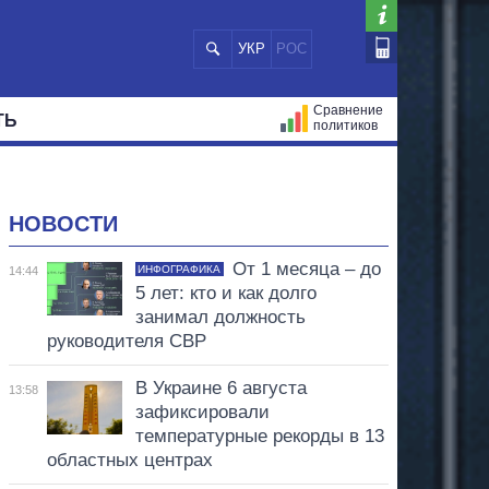
УКР
РОС
Сравнение
ТЬ
политиков
СТРАЦИЙ
МЭРЫ
ВСЕ ПЕРСОНЫ
НОВОСТИ
От 1 месяца – до
ИНФОГРАФИКА
14:44
5 лет: кто и как долго
занимал должность
руководителя СВР
В Украине 6 августа
13:58
зафиксировали
температурные рекорды в 13
областных центрах