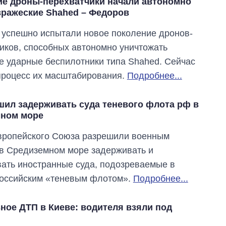
ие дроны-перехватчики начали автономно
вражеские Shahed – Федоров
 успешно испытали новое поколение дронов-
иков, способных автономно уничтожать
е ударные беспилотники типа Shahed. Сейчас
процесс их масштабирования.
Подробнее...
шил задерживать суда теневого флота рф в
ном море
вропейского Союза разрешили военным
в Средиземном море задерживать и
ать иностранные суда, подозреваемые в
российским «теневым флотом».
Подробнее...
Сколько
ное ДТП в Киеве: водителя взяли под
картофеля
выращивали в