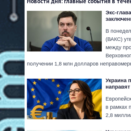
Новости дня: главные события в тече
Экс-глав
заключен
В понедел
(ВАКС) ут
между пр
Верховног
получении 1,8 млн долларов неправомер
Украина п
направят
Европейск
в рамках 
2,8 милли