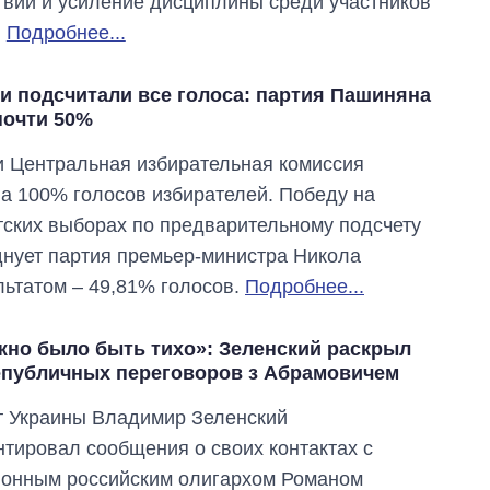
вий и усиление дисциплины среди участников
.
Подробнее...
и подсчитали все голоса: партия Пашиняна
почти 50%
 Центральная избирательная комиссия
а 100% голосов избирателей. Победу на
ских выборах по предварительному подсчету
нует партия премьер-министра Никола
ьтатом – 49,81% голосов.
Подробнее...
жно было быть тихо»: Зеленский раскрыл
епубличных переговоров з Абрамовичем
т Украины Владимир Зеленский
тировал сообщения о своих контактах с
ионным российским олигархом Романом