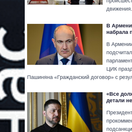
происшест
движения
В Армени
набрала 
В Армении
подсчитал
парламент
ЦИК празд
Пашиняна «Гражданский договор» с резул
«Все дол
детали н
Президен
прокоммен
подсанкц