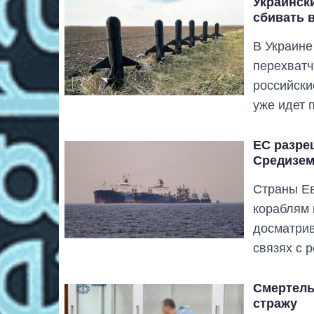
Украинск
сбивать 
В Украине
перехватч
российски
уже идет 
ЕС разре
Средизем
Страны Е
кораблям 
досматрив
связях с 
Смертель
стражу