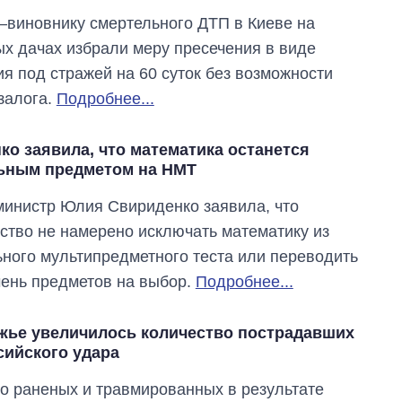
Украине до и во
виновнику смертельного ДТП в Киеве на
время большой
х дачах избрали меру пресечения в виде
войны
я под стражей на 60 суток без возможности
залога.
Подробнее...
ко заявила, что математика останется
ьным предметом на НМТ
инистр Юлия Свириденко заявила, что
ство не намерено исключать математику из
ного мультипредметного теста или переводить
чень предметов на выбор.
Подробнее...
жье увеличилось количество пострадавших
сийского удара
о раненых и травмированных в результате