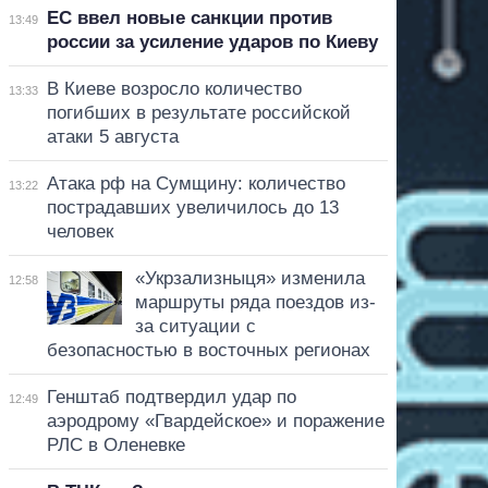
ЕС ввел новые санкции против
13:49
россии за усиление ударов по Киеву
В Киеве возросло количество
13:33
погибших в результате российской
атаки 5 августа
Атака рф на Сумщину: количество
13:22
пострадавших увеличилось до 13
человек
«Укрзализныця» изменила
12:58
маршруты ряда поездов из-
за ситуации с
безопасностью в восточных регионах
Генштаб подтвердил удар по
12:49
аэродрому «Гвардейское» и поражение
РЛС в Оленевке