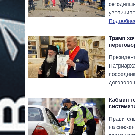
сегодняшн
увеличило
Подробнее
Трамп хо
перегово
Президен
Патриарха
посредник
договорен
Кабмин г
системат
Правитель
на снижен