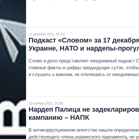
17 декабря 2021, 07:10
Подкаст «Словом» за 17 декабр
Украине, НАТО и нардепы-прог
Слово и дело представляет ежедневный подкаст 
главные факты и цифры предыдущих суток, чтобы 
и слушать о важном, не отвлекаясь от ежедневных
22 ноября 2021, 15:58
Нардеп Палица не задеклариро
кампанию – НАПК
В антикоррупционном агентстве нашли определен
действующего члена украинского парламента, не у