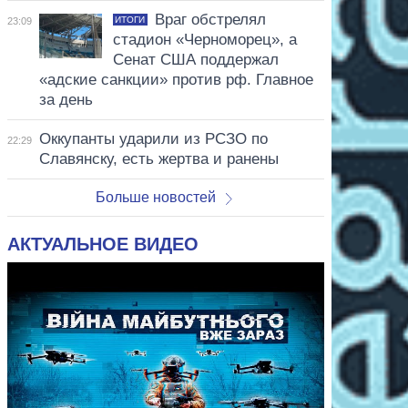
Враг обстрелял
ИТОГИ
23:09
стадион «Черноморец», а
Сенат США поддержал
«адские санкции» против рф. Главное
за день
Оккупанты ударили из РСЗО по
22:29
Славянску, есть жертва и ранены
Больше новостей
АКТУАЛЬНОЕ ВИДЕО