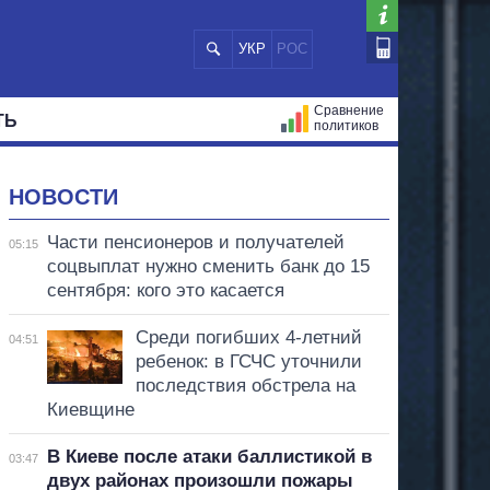
УКР
РОС
Сравнение
ТЬ
политиков
СТРАЦИЙ
МЭРЫ
ВСЕ ПЕРСОНЫ
НОВОСТИ
Части пенсионеров и получателей
05:15
соцвыплат нужно сменить банк до 15
сентября: кого это касается
Среди погибших 4-летний
04:51
ребенок: в ГСЧС уточнили
последствия обстрела на
Киевщине
В Киеве после атаки баллистикой в
03:47
двух районах произошли пожары