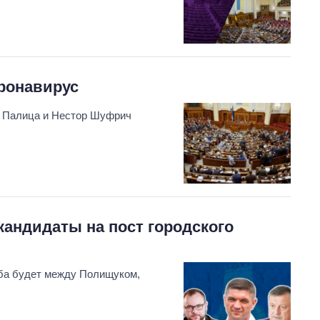
ронавирус
ь Палица и Нестор Шуфрич
андидаты на пост городского
ьба будет между Полищуком,