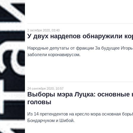
2 октября 2020, 03:40
У двух нардепов обнаружили ко
Народные депутаты от фракции За будущее Игор
заболели коронавирусом.
24 сентября 2020, 10:57
Выборы мэра Луцка: основные к
головы
Из 14 претендентов на кресло мэра основная бор
Бондарчуком и Шибой.