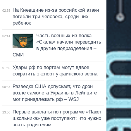
На Киевщине из-за российской атаки
02:53
погибли три человека, среди них
ребенок
Часть военных из полка
02:41
«Скала» начали переводить
в другие подразделения –
СМИ
Удары рф по портам могут вдвое
01:59
сократить экспорт украинского зерна
Разведка США допускает, что дрон
00:57
возле самолета Украины в Лейпциге
мог принадлежать рф – WSJ
Первые выплаты по программе «Пакет
23:56
школьника» уже поступают: что нужно
знать родителям