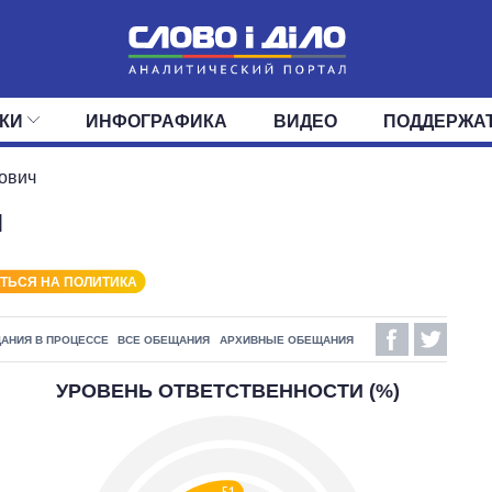
КИ
ИНФОГРАФИКА
ВИДЕО
ПОДДЕРЖА
ИС
ЛЕНТА
ВЕРХОВНАЯ РАДА
СОБЫТИЯ
СТАТЬИ
КАБИНЕТ МИНИСТРОВ
МНЕНИЯ
ОБЗОРЫ
ГЛАВЫ ОБЛАДМИНИ
ДАЙДЖЕСТЫ
ович
ч
ПОЛИТИКА
ДЕПУТАТЫ
ЭКОНОМИКА
КОМИТЕТЫ
ФРАКЦИИ
ОБЩЕСТВО
ОКРУГА
МИР
ТЬСЯ НА ПОЛИТИКА
АНИЯ В ПРОЦЕССЕ
ВСЕ ОБЕЩАНИЯ
АРХИВНЫЕ ОБЕЩАНИЯ
УРОВЕНЬ ОТВЕТСТВЕННОСТИ (%)