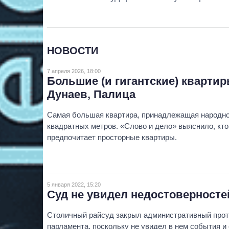
НОВОСТИ
7 апреля 2026, 18:00
Большие (и гигантские) кварти
Дунаев, Палица
Самая большая квартира, принадлежащая народно
квадратных метров. «Слово и дело» выяснило, кт
предпочитает просторные квартиры.
5 января 2022, 15:20
Суд не увидел недостоверносте
Столичный райсуд закрыл административный прото
парламента, поскольку не увидел в нем события и