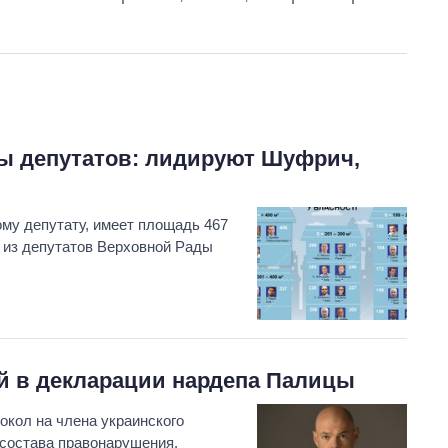
ры депутатов: лидируют Шуфрич,
Как за 10 лет
му депутату, имеет площадь 467
изменилось
о из депутатов Верховной Рады
количество
поступающих в
бакалавриат,
магистратуру и
аспирантуру
й в декларации нардепа Палицы
кол на члена украинского
 состава правонарушения.