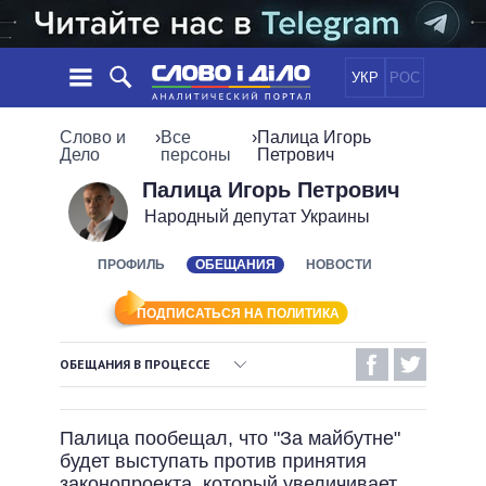
УКР
РОС
НОВОСТИ
Слово и
›
Все
›
Палица Игорь
Дело
персоны
Петрович
ОБЕЩАНИЯ
ЛЕНТА
ПОЛИТИКА
Палица Игорь Петрович
Народный депутат Украины
СОБЫТИЯ
ЭКОНОМИКА
ПОЛИТИКИ
СТАТЬИ
ОБЩЕСТВО
ПРОФИЛЬ
ОБЕЩАНИЯ
НОВОСТИ
ИНФОГРАФИКА
МНЕНИЯ
МИР
ВСЕ ПОЛИТИКИ
ОБЗОРЫ
ПРЕЗИДЕНТ И ОФИС
ПОДПИСАТЬСЯ НА ПОЛИТИКА
ВИДЕО
ДАЙДЖЕСТЫ
ВЕРХОВНАЯ РАДА
ОБЕЩАНИЯ В ПРОЦЕССЕ
ПОДДЕРЖАТЬ
КАБИНЕТ МИНИСТРОВ
ВЫПОЛНЕННЫЕ ОБЕЩАНИЯ
ГЛАВЫ ОБЛАДМИНИСТРАЦИЙ
СРАВНЕНИЕ ПОЛИТИКОВ
Палица пообещал, что "За майбутне"
МЭРЫ
НЕВЫПОЛНЕННЫЕ ОБЕЩАНИЯ
будет выступать против принятия
ВСЕ ПЕРСОНЫ
ОБЕЩАНИЯ В ПРОЦЕССЕ
законопроекта, который увеличивает