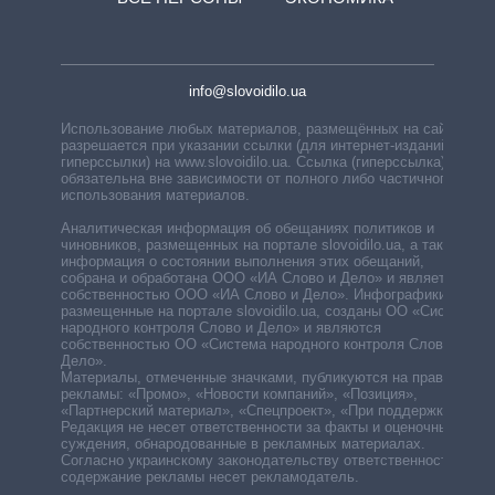
info@slovoidilo.ua
Использование любых материалов, размещённых на сайте,
разрешается при указании ссылки (для интернет-изданий —
гиперссылки) на www.slovoidilo.ua. Ссылка (гиперссылка)
обязательна вне зависимости от полного либо частичного
использования материалов.
Аналитическая информация об обещаниях политиков и
чиновников, размещенных на портале slovoidilo.ua, а также
информация о состоянии выполнения этих обещаний,
собрана и обработана ООО «ИА Слово и Дело» и является
собственностью ООО «ИА Слово и Дело». Инфографики,
размещенные на портале slovoidilo.ua, созданы ОО «Система
народного контроля Слово и Дело» и являются
собственностью ОО «Система народного контроля Слово и
Дело».
Материалы, отмеченные значками, публикуются на правах
рекламы: «Промо», «Новости компаний», «Позиция»,
«Партнерский материал», «Спецпроект», «При поддержке».
Редакция не несет ответственности за факты и оценочные
суждения, обнародованные в рекламных материалах.
Согласно украинскому законодательству ответственность за
содержание рекламы несет рекламодатель.