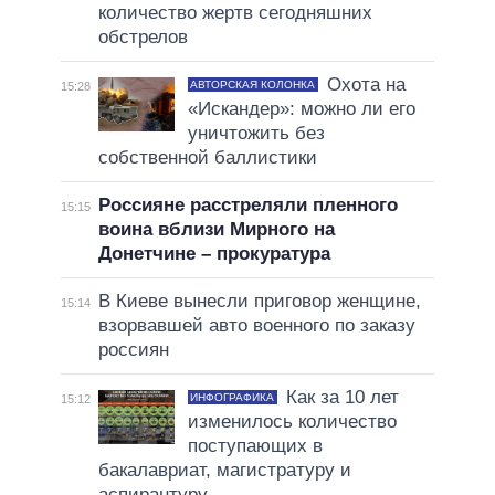
количество жертв сегодняшних
обстрелов
Охота на
АВТОРСКАЯ КОЛОНКА
15:28
«Искандер»: можно ли его
уничтожить без
собственной баллистики
Россияне расстреляли пленного
15:15
воина вблизи Мирного на
Донетчине – прокуратура
В Киеве вынесли приговор женщине,
15:14
взорвавшей авто военного по заказу
россиян
Как за 10 лет
ИНФОГРАФИКА
15:12
изменилось количество
поступающих в
бакалавриат, магистратуру и
аспирантуру