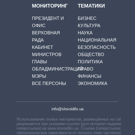
МОНИТОРИНГ
ТЕМАТИКИ
ПРЕЗИДЕНТ И
БИЗНЕС
ОФИС
КУЛЬТУРА
ВЕРХОВНАЯ
НАУКА
РАДА
НАЦИОНАЛЬНАЯ
КАБИНЕТ
БЕЗОПАСНОСТЬ
МИНИСТРОВ
ОБЩЕСТВО
ГЛАВЫ
ПОЛИТИКА
ОБЛАДМИНИСТРАЦИЙ
ПРАВО
МЭРЫ
ФИНАНСЫ
ВСЕ ПЕРСОНЫ
ЭКОНОМИКА
info@slovoidilo.ua
Использование любых материалов, размещённых на сайте,
разрешается при указании ссылки (для интернет-изданий —
гиперссылки) на www.slovoidilo.ua. Ссылка (гиперссылка)
обязательна вне зависимости от полного либо частичного