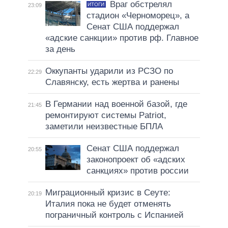
Враг обстрелял
ИТОГИ
23:09
стадион «Черноморец», а
Сенат США поддержал
«адские санкции» против рф. Главное
за день
Оккупанты ударили из РСЗО по
22:29
Славянску, есть жертва и ранены
В Германии над военной базой, где
21:45
ремонтируют системы Patriot,
заметили неизвестные БПЛА
Сенат США поддержал
20:55
законопроект об «адских
санкциях» против россии
Миграционный кризис в Сеуте:
20:19
Италия пока не будет отменять
пограничный контроль с Испанией