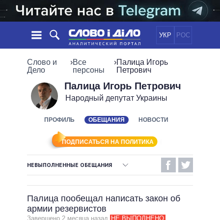
УКР
РОС
НОВОСТИ
Слово и
›
Все
›
Палица Игорь
Дело
персоны
Петрович
ОБЕЩАНИЯ
ЛЕНТА
ПОЛИТИКА
Палица Игорь Петрович
Народный депутат Украины
СОБЫТИЯ
ЭКОНОМИКА
ПОЛИТИКИ
СТАТЬИ
ОБЩЕСТВО
ПРОФИЛЬ
ОБЕЩАНИЯ
НОВОСТИ
ИНФОГРАФИКА
МНЕНИЯ
МИР
ВСЕ ПОЛИТИКИ
ОБЗОРЫ
ПРЕЗИДЕНТ И ОФИС
ПОДПИСАТЬСЯ НА ПОЛИТИКА
ВИДЕО
ДАЙДЖЕСТЫ
ВЕРХОВНАЯ РАДА
НЕВЫПОЛНЕННЫЕ ОБЕЩАНИЯ
ПОДДЕРЖАТЬ
КАБИНЕТ МИНИСТРОВ
ВЫПОЛНЕННЫЕ ОБЕЩАНИЯ
ГЛАВЫ ОБЛАДМИНИСТРАЦИЙ
СРАВНЕНИЕ ПОЛИТИКОВ
Палица пообещал написать закон об
МЭРЫ
НЕВЫПОЛНЕННЫЕ ОБЕЩАНИЯ
армии резервистов
ВСЕ ПЕРСОНЫ
ОБЕЩАНИЯ В ПРОЦЕССЕ
Завершено 2 месяца назад
НЕ ВЫПОЛНЕНО