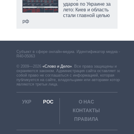
ударов по Украине за
лето: Киев и область
стали главной целью
рф
Субъект в сфере онлайн-медиа. Идентификатор медиа –
R40-05063
© 2009—2026
«Слово и Дело»
.
Все права защищены и
охраняются законом. Администрация сайта оставляет за
собой право не соглашаться с информацией, которая
публикуется на сайте, владельцами или авторами которой
являются третьи лица.
УКР
РОС
О НАС
КОНТАКТЫ
ПРАВИЛА