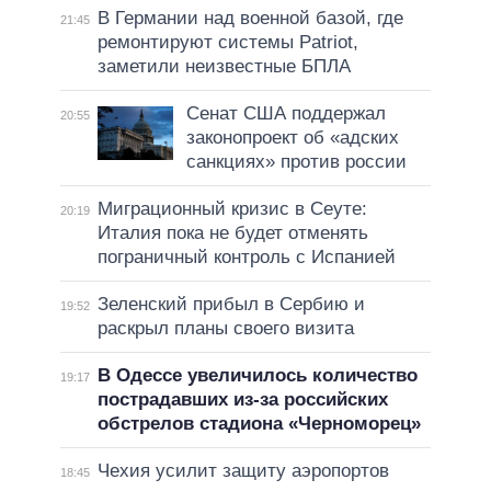
В Германии над военной базой, где
21:45
ремонтируют системы Patriot,
заметили неизвестные БПЛА
Сенат США поддержал
20:55
законопроект об «адских
санкциях» против россии
Миграционный кризис в Сеуте:
20:19
Италия пока не будет отменять
пограничный контроль с Испанией
Зеленский прибыл в Сербию и
19:52
раскрыл планы своего визита
В Одессе увеличилось количество
19:17
пострадавших из-за российских
обстрелов стадиона «Черноморец»
Чехия усилит защиту аэропортов
18:45