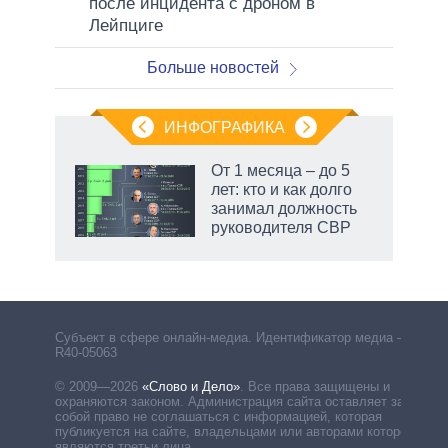
после инцидента с дроном в
Лейпциге
Больше новостей
ИНФОГРАФИКА
От 1 месяца – до 5
лет: кто и как долго
занимал должность
руководителя СВР
Субъект в сфере онлайн-медиа. Идентификатор медиа –
R40-05063
© 2009—2026
«Слово и Дело»
.
Все права защищены и
охраняются законом. Администрация сайта оставляет за
собой право не соглашаться с информацией, которая
публикуется на сайте, владельцами или авторами которой
являются третьи лица.