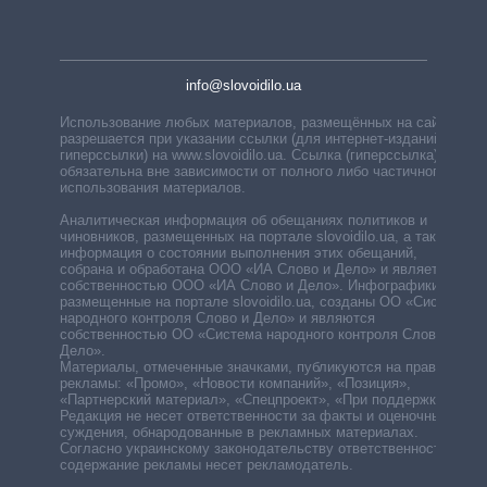
info@slovoidilo.ua
Использование любых материалов, размещённых на сайте,
разрешается при указании ссылки (для интернет-изданий —
гиперссылки) на www.slovoidilo.ua. Ссылка (гиперссылка)
обязательна вне зависимости от полного либо частичного
использования материалов.
Аналитическая информация об обещаниях политиков и
чиновников, размещенных на портале slovoidilo.ua, а также
информация о состоянии выполнения этих обещаний,
собрана и обработана ООО «ИА Слово и Дело» и является
собственностью ООО «ИА Слово и Дело». Инфографики,
размещенные на портале slovoidilo.ua, созданы ОО «Система
народного контроля Слово и Дело» и являются
собственностью ОО «Система народного контроля Слово и
Дело».
Материалы, отмеченные значками, публикуются на правах
рекламы: «Промо», «Новости компаний», «Позиция»,
«Партнерский материал», «Спецпроект», «При поддержке».
Редакция не несет ответственности за факты и оценочные
суждения, обнародованные в рекламных материалах.
Согласно украинскому законодательству ответственность за
содержание рекламы несет рекламодатель.