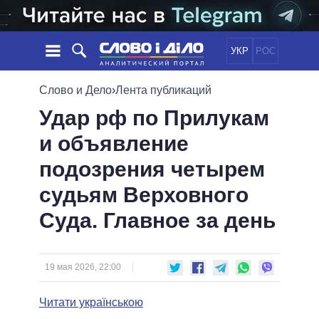
УКР
РОС
НОВОСТИ
Слово и Дело
›
Лента публикаций
Удар рф по Прилукам
ОБЕЩАНИЯ
ЛЕНТА
ПОЛИТИКА
и объявление
СОБЫТИЯ
ЭКОНОМИКА
ПОЛИТИКИ
подозрения четырем
СТАТЬИ
ОБЩЕСТВО
ИНФОГРАФИКА
МНЕНИЯ
МИР
ВСЕ ПОЛИТИКИ
судьям Верховного
ОБЗОРЫ
ПРЕЗИДЕНТ И ОФИС
Суда. Главное за день
ВИДЕО
ДАЙДЖЕСТЫ
ВЕРХОВНАЯ РАДА
ПОДДЕРЖАТЬ
КАБИНЕТ МИНИСТРОВ
ГЛАВЫ ОБЛАДМИНИСТРАЦИЙ
19 мая 2026, 22:00
СРАВНЕНИЕ ПОЛИТИКОВ
МЭРЫ
Читати українською
ВСЕ ПЕРСОНЫ