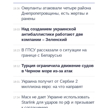
Оккупанты атаковали четыре района
19:36
Днепропетровщины, есть жертвы и
ранены
Над созданием украинской
19:03
антибаллистики работают две
компании – Зеленский
В ГПСУ рассказали о ситуации на
18:23
границе с Беларусью
Турция ограничила движение судов
18:12
в Черном море из-за атак
Украина получит от Сербии 2
18:01
миллиона евро: на что направят
Маск не дает Украине использовать
17:34
Starlink для ударов по рф и призывает
к соглашению