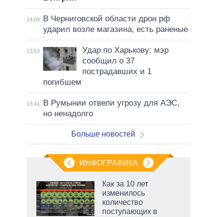
В Черниговской области дрон рф
14:09
ударил возле магазина, есть раненые
Удар по Харькову: мэр
13:53
сообщил о 37
пострадавших и 1
погибшем
В Румынии отвели угрозу для АЭС,
13:41
но ненадолго
Больше новостей
ИНФОГРАФИКА
 5
Как за 10 лет
го
изменилось
сть
количество
ВР
поступающих в