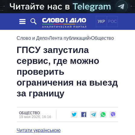
УКР
РОС
НОВОСТИ
Слово и Дело
›
Лента публикаций
›
Общество
ГПСУ запустила
ОБЕЩАНИЯ
ЛЕНТА
ПОЛИТИКА
сервис, где можно
СОБЫТИЯ
ЭКОНОМИКА
ПОЛИТИКИ
проверить
СТАТЬИ
ОБЩЕСТВО
ИНФОГРАФИКА
МНЕНИЯ
МИР
ВСЕ ПОЛИТИКИ
ограничения на выезд
ОБЗОРЫ
ПРЕЗИДЕНТ И ОФИС
за границу
ВИДЕО
ДАЙДЖЕСТЫ
ВЕРХОВНАЯ РАДА
ПОДДЕРЖАТЬ
КАБИНЕТ МИНИСТРОВ
ГЛАВЫ ОБЛАДМИНИСТРАЦИЙ
ОБЩЕСТВО
СРАВНЕНИЕ ПОЛИТИКОВ
19 мая 2026, 16:16
МЭРЫ
Читати українською
ВСЕ ПЕРСОНЫ