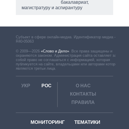
бакалавриат,
магистратуру и аспирантуру
Субъект в сфере онлайн-медиа. Идентификатор медиа –
R40-05063
© 2009—2026
«Слово и Дело»
.
Все права защищены и
охраняются законом. Администрация сайта оставляет за
собой право не соглашаться с информацией, которая
публикуется на сайте, владельцами или авторами которой
являются третьи лица.
УКР
РОС
О НАС
КОНТАКТЫ
ПРАВИЛА
МОНИТОРИНГ
ТЕМАТИКИ