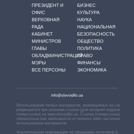
ПРЕЗИДЕНТ И
БИЗНЕС
ОФИС
КУЛЬТУРА
ВЕРХОВНАЯ
НАУКА
РАДА
НАЦИОНАЛЬНАЯ
КАБИНЕТ
БЕЗОПАСНОСТЬ
МИНИСТРОВ
ОБЩЕСТВО
ГЛАВЫ
ПОЛИТИКА
ОБЛАДМИНИСТРАЦИЙ
ПРАВО
МЭРЫ
ФИНАНСЫ
ВСЕ ПЕРСОНЫ
ЭКОНОМИКА
info@slovoidilo.ua
Использование любых материалов, размещённых на сайте,
разрешается при указании ссылки (для интернет-изданий —
гиперссылки) на www.slovoidilo.ua. Ссылка (гиперссылка)
обязательна вне зависимости от полного либо частичного
использования материалов.
Аналитическая информация об обещаниях политиков и