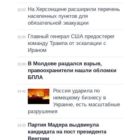
На Херсонщине расширили перечень
15:53
населенных пунктов для
обязательной эвакуации
Главный генерал США предостерег
15:34
команду Трампа от эскалации с
Ираном
В Молдове раздался взрыв,
15:09
правоохранители нашли обломки
БПЛА
Россия ударила по
14:42
немецкому бизнесу в
Украине, есть масштабные
разрушения
Партия Мадяра выдвинула
14:33
кандидата на пост президента
Венгрии