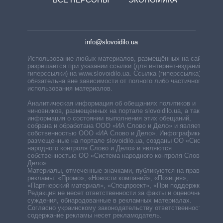
info@slovoidilo.ua
Использование любых материалов, размещённых на сайте,
разрешается при указании ссылки (для интернет-изданий —
гиперссылки) на www.slovoidilo.ua. Ссылка (гиперссылка)
обязательна вне зависимости от полного либо частичного
использования материалов.
Аналитическая информация об обещаниях политиков и
чиновников, размещенных на портале slovoidilo.ua, а также
информация о состоянии выполнения этих обещаний,
собрана и обработана ООО «ИА Слово и Дело» и является
собственностью ООО «ИА Слово и Дело». Инфографики,
размещенные на портале slovoidilo.ua, созданы ОО «Система
народного контроля Слово и Дело» и являются
собственностью ОО «Система народного контроля Слово и
Дело».
Материалы, отмеченные значками, публикуются на правах
рекламы: «Промо», «Новости компаний», «Позиция»,
«Партнерский материал», «Спецпроект», «При поддержке».
Редакция не несет ответственности за факты и оценочные
суждения, обнародованные в рекламных материалах.
Согласно украинскому законодательству ответственность за
содержание рекламы несет рекламодатель.