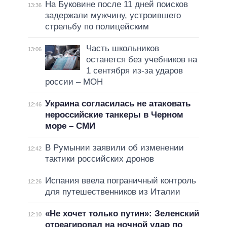
На Буковине после 11 дней поисков
13:36
задержали мужчину, устроившего
стрельбу по полицейским
Часть школьников
13:06
останется без учебников на
1 сентября из-за ударов
россии – МОН
Украина согласилась не атаковать
12:46
нероссийские танкеры в Черном
море – СМИ
В Румынии заявили об изменении
12:42
тактики российских дронов
Испания ввела пограничный контроль
12:26
для путешественников из Италии
«Не хочет только путин»: Зеленский
12:10
отреагировал на ночной удар по