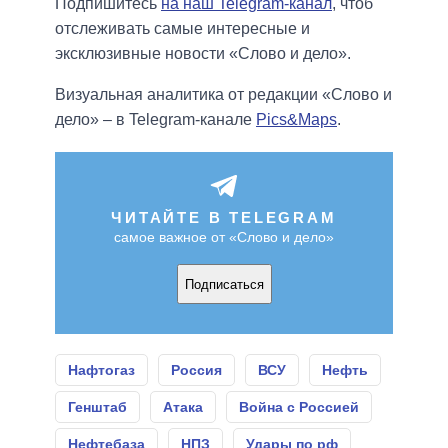
Подпишитесь
на наш Telegram-канал
, чтоб
отслеживать самые интересные и
эксклюзивные новости «Слово и дело».
Визуальная аналитика от редакции «Слово и
дело» – в Telegram-канале
Pics&Maps
.
ЧИТАЙТЕ В TELEGRAM
самое важное от «Слово и дело»
Подписаться
Нафтогаз
Россия
ВСУ
Нефть
Генштаб
Атака
Война с Россией
Нефтебаза
НПЗ
Удары по рф