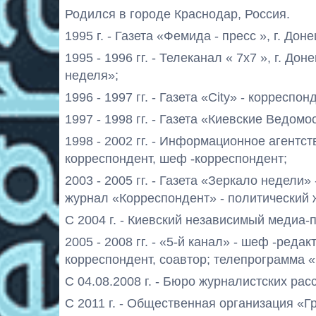
Родился в городе Краснодар, Россия.
1995 г. - Газета «Фемида - пресс », г. До
1995 - 1996 гг. - Телеканал « 7х7 », г. 
неделя»;
1996 - 1997 гг. - Газета «City» - корресп
1997 - 1998 гг. - Газета «Киевские Ведом
1998 - 2002 гг. - Информационное агентс
корреспондент, шеф -корреспондент;
2003 - 2005 гг. - Газета «Зеркало недели
журнал «Корреспондент» - политический 
С 2004 г. - Киевский независимый медиа
2005 - 2008 гг. - «
5-й канал»
- шеф -редакт
корреспондент, соавтор; телепрограмма «
С 04.08.2008 г. - Бюро журналистских ра
С 2011 г. - Общественная организация «