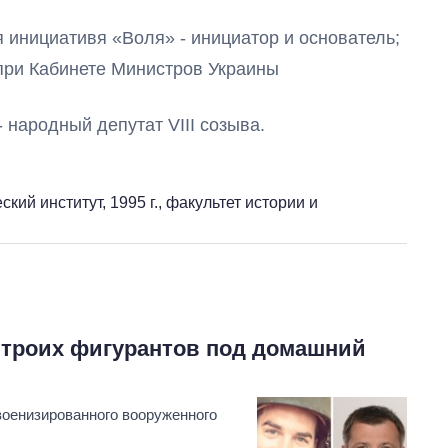
я инициативя «Воля» - инициатор и основатель;
 при Кабинете Министров Украины
- народный депутат VIII созыва.
От 1 месяца – до 5
лет: кто и как долго
занимал
ий институт, 1995 г., факультет истории и
должность
руководителя СВР
 троих фигурантов под домашний
военизированного вооруженного