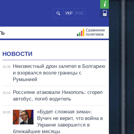
УКР
РОС
Сравнение
ТЬ
политиков
СТРАЦИЙ
МЭРЫ
ВСЕ ПЕРСОНЫ
НОВОСТИ
Неизвестный дрон залетел в Болгарию
16:36
и взорвался возле границы с
Румынией
Россияне атаковали Никополь: сгорел
16:16
автобус, погиб водитель
«Будет сложная зима»:
16:05
Вучич не верит, что война в
Украине завершится в
ближайшие месяцы