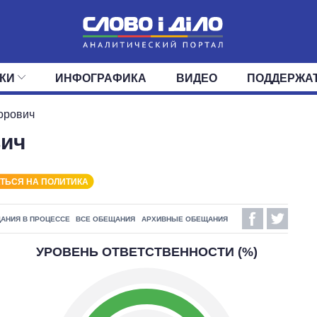
КИ
ИНФОГРАФИКА
ВИДЕО
ПОДДЕРЖА
ИС
ЛЕНТА
ВЕРХОВНАЯ РАДА
СОБЫТИЯ
СТАТЬИ
КАБИНЕТ МИНИСТРОВ
МНЕНИЯ
ОБЗОРЫ
ГЛАВЫ ОБЛАДМИНИ
ДАЙДЖЕСТЫ
орович
вич
ПОЛИТИКА
ДЕПУТАТЫ
ЭКОНОМИКА
КОМИТЕТЫ
ФРАКЦИИ
ОБЩЕСТВО
ОКРУГА
МИР
ТЬСЯ НА ПОЛИТИКА
АНИЯ В ПРОЦЕССЕ
ВСЕ ОБЕЩАНИЯ
АРХИВНЫЕ ОБЕЩАНИЯ
УРОВЕНЬ ОТВЕТСТВЕННОСТИ (%)