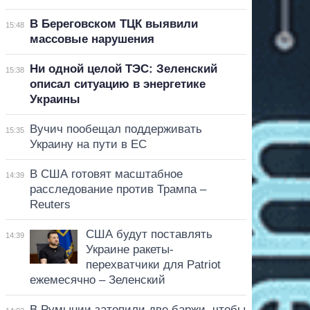
В Береговском ТЦК выявили
15:48
массовые нарушения
Ни одной целой ТЭС: Зеленский
15:38
описал ситуацию в энергетике
Украины
Вучич пообещал поддерживать
15:35
Украину на пути в ЕС
В США готовят масштабное
14:39
расследование против Трампа –
Reuters
США будут поставлять
14:39
Украине ракеты-
перехватчики для Patriot
ежемесячно – Зеленский
В Румынии затопили две баржи, чтобы