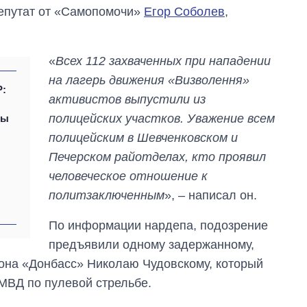
епутат от «Самопомочи»
Егор Соболев
,
«
Всех 112 захваченных при нападении
на лагерь движения «Визволення»
Р:
активистов выпустили из
полицейских участков. Уважение всем
ны
полицейским в Шевченковском и
Печерском райотделах, кто проявил
человеческое отношение к
политзаключенным
», – написал он.
По информации нардепа, подозрение
Дефицит памяти:
предъявили одному задержанному,
как вырос спрос
на чипы за
она «Донбасс» Николаю Чудовскому, который
последние годы и
МВД по пулевой стрельбе.
что прогнозируют
на 2027-й