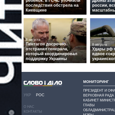
ребенок: в ГСЧС уточнили
Дроны ата
последствия обстрела на
россии, в
Киевщине
масштабн
8 августа
Пентагон досрочно
8 августа
отстранил генерала,
Удары рф 
который координировал
вдвое сокр
поддержку Украины
украинског
МОНИТОРИНГ
ПРЕЗИДЕНТ И ОФ
УКР
РОС
ВЕРХОВНАЯ РАДА
КАБИНЕТ МИНИСТ
ГЛАВЫ
О НАС
ОБЛАДМИНИСТРА
КОНТАКТЫ
МЭРЫ