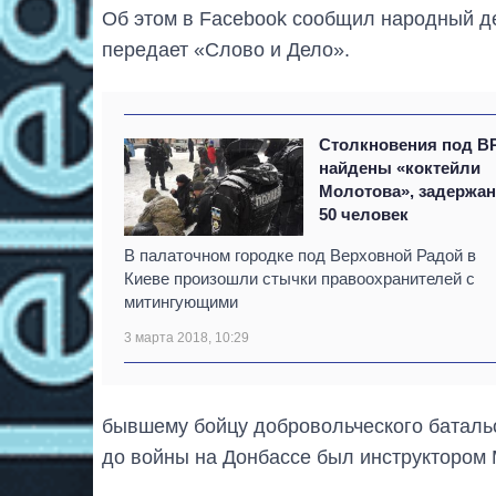
Об этом в Facebook сообщил народный д
передает «Слово и Дело».
Столкновения под В
найдены «коктейли
Молотова», задержа
50 человек
В палаточном городке под Верховной Радой в
Киеве произошли стычки правоохранителей с
митингующими
3 марта 2018, 10:29
бывшему бойцу добровольческого баталь
до войны на Донбассе был инструктором 