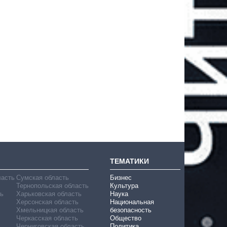
ТЕМАТИКИ
ласть
Сумская область
Бизнес
Тернопольская область
Культура
ь
Харьковская область
Наука
Херсонская область
Национальная
Хмельницкая область
безопасность
Черкасская область
Общество
Черниговская область
Политика