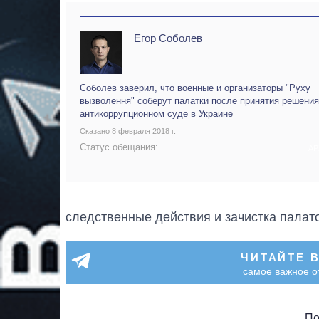
Егор Соболев
Соболев заверил, что военные и организаторы "Руху
вызволення" соберут палатки после принятия решения
антикоррупционном суде в Украине
Сказано 8 февраля 2018 г.
Статус обещания:
АР
следственные действия и зачистка палато
ЧИТАЙТЕ 
самое важное о
По