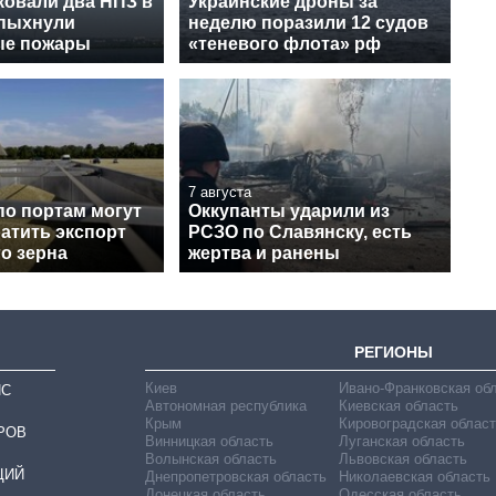
ковали два НПЗ в
Украинские дроны за
спыхнули
неделю поразили 12 судов
ые пожары
«теневого флота» рф
7 августа
по портам могут
Оккупанты ударили из
атить экспорт
РСЗО по Славянску, есть
о зерна
жертва и ранены
РЕГИОНЫ
Киев
Ивано-Франковская об
ИС
Автономная республика
Киевская область
Крым
Кировоградская област
РОВ
Винницкая область
Луганская область
Волынская область
Львовская область
ЦИЙ
Днепропетровская область
Николаевская область
Донецкая область
Одесская область