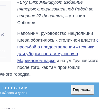
«
Ему инкриминируют избиение
пятерых спецназовцев под Радой во
вторник 27 февраля
», – уточнил
Соболев.
Напомним, руководство Нацполиции
 об
Киева обратилось к столичной власти
с
просьбой о предоставлении «техники
ХИВ
для уборки снега и мусора» в
Мариинском парке
и на ул.Грушевского
после того, как там произошли
чного городка.
В TELEGRAM
Подписаться
т «Слово и дело»
делиться: