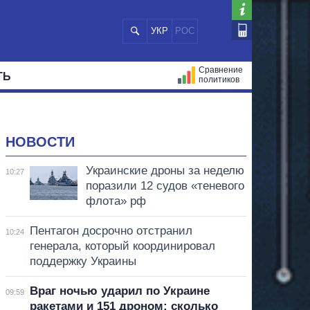
УКР
РОС
Сравнение
ТЬ
политиков
СТРАЦИЙ
МЭРЫ
ВСЕ ПЕРСОНЫ
НОВОСТИ
Украинские дроны за неделю
10:27
поразили 12 судов «теневого
флота» рф
Пентагон досрочно отстранил
10:24
генерала, который координировал
поддержку Украины
Враг ночью ударил по Украине
09:59
ракетами и 151 дроном: сколько