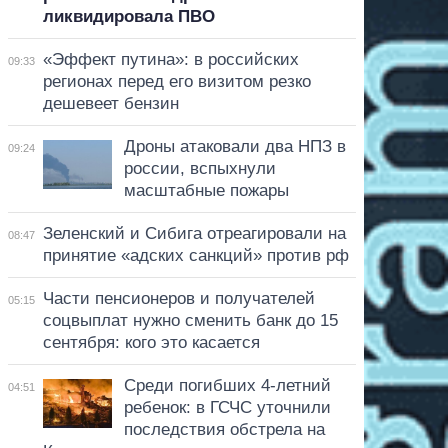
ликвидировала ПВО
«Эффект путина»: в российских
09:33
регионах перед его визитом резко
дешевеет бензин
Дроны атаковали два НПЗ в
09:24
россии, вспыхнули
масштабные пожары
Зеленский и Сибига отреагировали на
08:47
принятие «адских санкций» против рф
Части пенсионеров и получателей
05:15
соцвыплат нужно сменить банк до 15
сентября: кого это касается
Среди погибших 4-летний
04:51
ребенок: в ГСЧС уточнили
последствия обстрела на