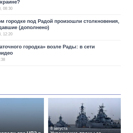
Украине?
, 08:30
ом городке под Радой произошли столкновения,
давшие (дополнено)
, 12:20
точного городка» возле Рады: в сети
видео
:38
8 августа