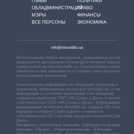
ГЛАВЫ
ПОЛИТИКА
ОБЛАДМИНИСТРАЦИЙ
ПРАВО
МЭРЫ
ФИНАНСЫ
ВСЕ ПЕРСОНЫ
ЭКОНОМИКА
info@slovoidilo.ua
Использование любых материалов, размещённых на сайте,
разрешается при указании ссылки (для интернет-изданий —
гиперссылки) на www.slovoidilo.ua. Ссылка (гиперссылка)
обязательна вне зависимости от полного либо частичного
использования материалов.
Аналитическая информация об обещаниях политиков и
чиновников, размещенных на портале slovoidilo.ua, а также
информация о состоянии выполнения этих обещаний,
собрана и обработана ООО «ИА Слово и Дело» и является
собственностью ООО «ИА Слово и Дело». Инфографики,
размещенные на портале slovoidilo.ua, созданы ОО «Система
народного контроля Слово и Дело» и являются
собственностью ОО «Система народного контроля Слово и
Дело».
Материалы, отмеченные значками, публикуются на правах
рекламы: «Промо», «Новости компаний», «Позиция»,
«Партнерский материал», «Спецпроект», «При поддержке».