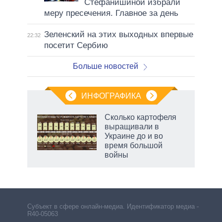
Стефанишиной избрали
меру пресечения. Главное за день
Зеленский на этих выходных впервые
22:32
посетит Сербию
Больше новостей
ИНФОГРАФИКА
рифы
Сколько картофеля
у в
выращивали в
 на
Украине до и во
время большой
войны
Субъект в сфере онлайн-медиа. Идентификатор медиа –
R40-05063