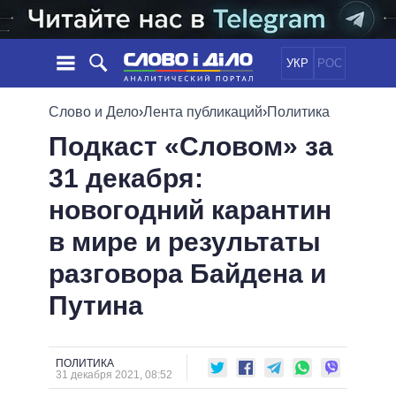
УКР
РОС
НОВОСТИ
Слово и Дело
›
Лента публикаций
›
Политика
Подкаст «Словом» за
ОБЕЩАНИЯ
ЛЕНТА
ПОЛИТИКА
31 декабря:
СОБЫТИЯ
ЭКОНОМИКА
ПОЛИТИКИ
новогодний карантин
СТАТЬИ
ОБЩЕСТВО
ИНФОГРАФИКА
МНЕНИЯ
МИР
ВСЕ ПОЛИТИКИ
в мире и результаты
ОБЗОРЫ
ПРЕЗИДЕНТ И ОФИС
разговора Байдена и
ВИДЕО
ДАЙДЖЕСТЫ
ВЕРХОВНАЯ РАДА
Путина
ПОДДЕРЖАТЬ
КАБИНЕТ МИНИСТРОВ
ГЛАВЫ ОБЛАДМИНИСТРАЦИЙ
СРАВНЕНИЕ ПОЛИТИКОВ
МЭРЫ
ПОЛИТИКА
31 декабря 2021, 08:52
ВСЕ ПЕРСОНЫ