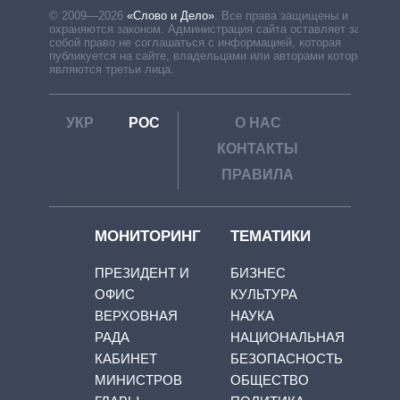
© 2009—2026
«Слово и Дело»
.
Все права защищены и
охраняются законом. Администрация сайта оставляет за
собой право не соглашаться с информацией, которая
публикуется на сайте, владельцами или авторами которой
являются третьи лица.
УКР
РОС
О НАС
КОНТАКТЫ
ПРАВИЛА
МОНИТОРИНГ
ТЕМАТИКИ
ПРЕЗИДЕНТ И
БИЗНЕС
ОФИС
КУЛЬТУРА
ВЕРХОВНАЯ
НАУКА
РАДА
НАЦИОНАЛЬНАЯ
КАБИНЕТ
БЕЗОПАСНОСТЬ
МИНИСТРОВ
ОБЩЕСТВО