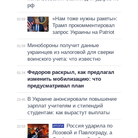
рф
«Нам тоже нужны ракеты»:
02:59
Трамп прокомментировал
запрос Украины на Patriot
Минобороны получит данные
01:59
украинцев из налоговой для сверки
воинского учета: что известно
Федоров раскрыл, как предлагал
01:24
изменить мобилизацию: что
предусматривал план
В Украине анонсировали повышение
23:45
зарплат учителям и стипендий
студентам: как вырастут выплаты
Россия ударила по
ИТОГИ
22:53
Лозовой и Павлограду, а