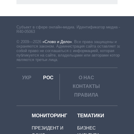
Субъект в сфере онлайн-медиа. Идентификатор медиа –
R40-05063
© 2009—2026
«Слово и Дело»
.
Все права защищены и
охраняются законом. Администрация сайта оставляет за
собой право не соглашаться с информацией, которая
публикуется на сайте, владельцами или авторами которой
являются третьи лица.
УКР
РОС
О НАС
КОНТАКТЫ
ПРАВИЛА
МОНИТОРИНГ
ТЕМАТИКИ
ПРЕЗИДЕНТ И
БИЗНЕС