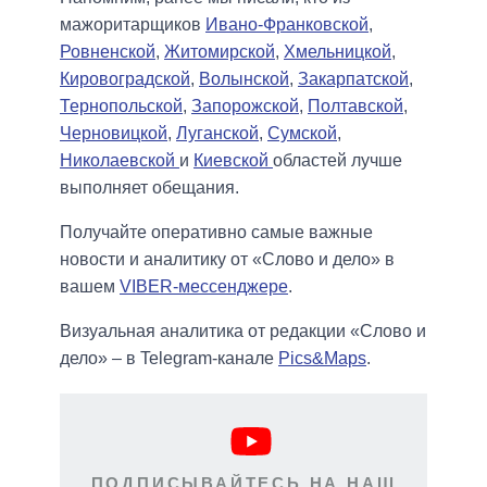
мажоритарщиков
Ивано-Франковской
,
Ровненской
,
Житомирской
,
Хмельницкой
,
Кировоградской
,
Волынской
,
Закарпатской
,
Тернопольской
,
Запорожской
,
Полтавской
,
Черновицкой
,
Луганской
,
Сумской
,
Николаевской
и
Киевской
областей лучше
выполняет обещания.
Получайте оперативно самые важные
новости и аналитику от «Слово и дело» в
вашем
VIBER-мессенджере
.
Визуальная аналитика от редакции «Слово и
дело» – в Telegram-канале
Pics&Maps
.
ПОДПИСЫВАЙТЕСЬ НА НАШ