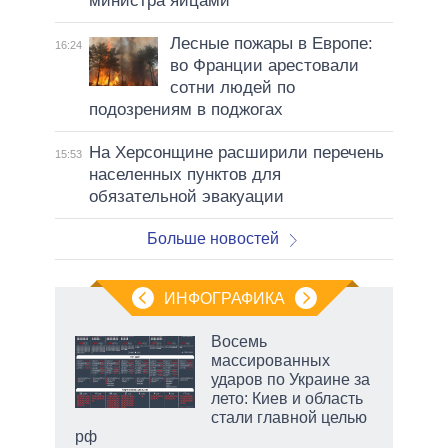
министра яйцами
Лесные пожары в Европе:
16:24
во Франции арестовали
сотни людей по
подозрениям в поджогах
На Херсонщине расширили перечень
15:53
населенных пунктов для
обязательной эвакуации
Больше новостей
ИНФОГРАФИКА
 5
Восемь
го
массированных
сть
ударов по Украине за
ВР
лето: Киев и область
стали главной целью
рф
маги