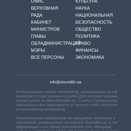
ОФИС
КУЛЬТУРА
ВЕРХОВНАЯ
НАУКА
РАДА
НАЦИОНАЛЬНАЯ
КАБИНЕТ
БЕЗОПАСНОСТЬ
МИНИСТРОВ
ОБЩЕСТВО
ГЛАВЫ
ПОЛИТИКА
ОБЛАДМИНИСТРАЦИЙ
ПРАВО
МЭРЫ
ФИНАНСЫ
ВСЕ ПЕРСОНЫ
ЭКОНОМИКА
info@slovoidilo.ua
Использование любых материалов, размещённых на сайте,
разрешается при указании ссылки (для интернет-изданий —
гиперссылки) на www.slovoidilo.ua. Ссылка (гиперссылка)
обязательна вне зависимости от полного либо частичного
использования материалов.
Аналитическая информация об обещаниях политиков и
чиновников, размещенных на портале slovoidilo.ua, а также
информация о состоянии выполнения этих обещаний,