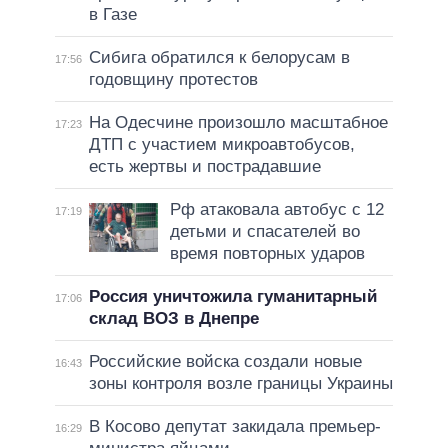
в Газе
Сибига обратился к белорусам в
17:56
годовщину протестов
На Одесчине произошло масштабное
17:23
ДТП с участием микроавтобусов,
есть жертвы и пострадавшие
Рф атаковала автобус с 12
17:19
детьми и спасателей во
время повторных ударов
Россия уничтожила гуманитарный
17:06
склад ВОЗ в Днепре
Российские войска создали новые
16:43
зоны контроля возле границы Украины
В Косово депутат закидала премьер-
16:29