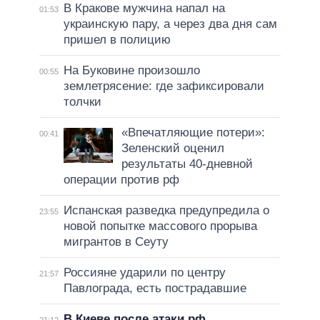
В Кракове мужчина напал на
01:53
украинскую пару, а через два дня сам
пришел в полицию
На Буковине произошло
00:55
землетрясение: где зафиксировали
толчки
«Впечатляющие потери»:
00:41
Зеленский оценил
результаты 40-дневной
операции против рф
Испанская разведка предупредила о
23:55
новой попытке массового прорыва
мигрантов в Сеуту
Россияне ударили по центру
21:57
Павлограда, есть пострадавшие
В Киеве после атаки рф
21:12