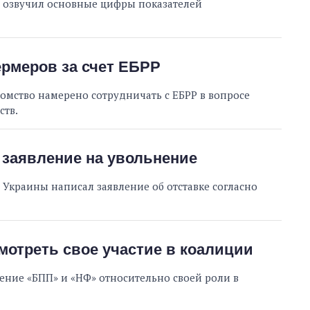
 озвучил основные цифры показателей
рмеров за счет ЕБРР
омство намерено сотрудничать с ЕБРР в вопросе
ств.
Восемь
 заявление на увольнение
массированных
ударов по Украине
Украины написал заявление об отставке согласно
за лето: Киев и
область стали
главной целью рф
отреть свое участие в коалиции
ние «БПП» и «НФ» относительно своей роли в