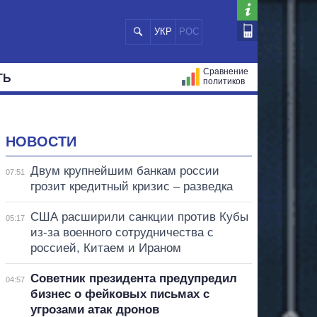
УКР
РОС
Сравнение
ТЬ
политиков
СТРАЦИЙ
МЭРЫ
ВСЕ ПЕРСОНЫ
НОВОСТИ
Двум крупнейшим банкам россии
07:51
грозит кредитный кризис – разведка
США расширили санкции против Кубы
05:17
из-за военного сотрудничества с
россией, Китаем и Ираном
Советник президента предупредил
04:57
бизнес о фейковых письмах с
угрозами атак дронов