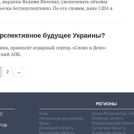
, нардепа Вадима Ивченко, увеличивать объемы
ески бесперспективно. По его словам, даже США в
перспективное будущее Украины?
на, приносит аграрный сектор. «Слово и Дело»
ский АПК.
2
→
РЕГИОНЫ
Киев
Ивано-Франковская об
ИС
Автономная республика
Киевская область
Крым
Кировоградская област
РОВ
Винницкая область
Луганская область
Волынская область
Львовская область