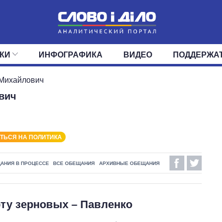
КИ
ИНФОГРАФИКА
ВИДЕО
ПОДДЕРЖА
ИС
ЛЕНТА
ВЕРХОВНАЯ РАДА
СОБЫТИЯ
СТАТЬИ
КАБИНЕТ МИНИСТРОВ
МНЕНИЯ
ОБЗОРЫ
ГЛАВЫ ОБЛАДМИНИ
ДАЙДЖЕСТЫ
 Михайлович
вич
ПОЛИТИКА
ДЕПУТАТЫ
ЭКОНОМИКА
КОМИТЕТЫ
ФРАКЦИИ
ОБЩЕСТВО
ОКРУГА
МИР
ТЬСЯ НА ПОЛИТИКА
АНИЯ В ПРОЦЕССЕ
ВСЕ ОБЕЩАНИЯ
АРХИВНЫЕ ОБЕЩАНИЯ
рту зерновых – Павленко