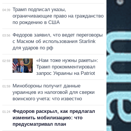
Трамп подписал указы,
04:39
ограничивающие право на гражданство
по рождению в США
Федоров заявил, что ведет переговоры
03:56
с Маском об использования Starlink
для ударов по рф
«Нам тоже нужны ракеты»:
02:59
Трамп прокомментировал
запрос Украины на Patriot
Минобороны получит данные
01:59
украинцев из налоговой для сверки
воинского учета: что известно
Федоров раскрыл, как предлагал
01:24
изменить мобилизацию: что
предусматривал план