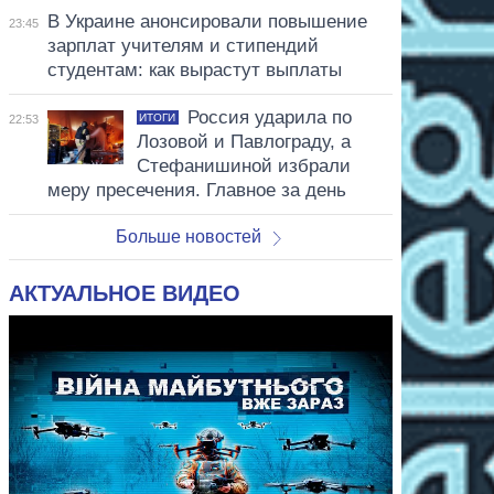
В Украине анонсировали повышение
23:45
зарплат учителям и стипендий
студентам: как вырастут выплаты
Россия ударила по
ИТОГИ
22:53
Лозовой и Павлограду, а
Стефанишиной избрали
меру пресечения. Главное за день
Больше новостей
АКТУАЛЬНОЕ ВИДЕО