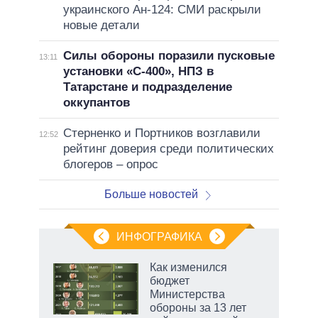
украинского Ан-124: СМИ раскрыли
новые детали
Силы обороны поразили пусковые
13:11
установки «С-400», НПЗ в
Татарстане и подразделение
оккупантов
Стерненко и Портников возглавили
12:52
рейтинг доверия среди политических
блогеров – опрос
Больше новостей
ИНФОГРАФИКА
 5
Как изменился
го
бюджет
сть
Министерства
ВР
обороны за 13 лет