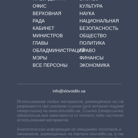
ОФИС
КУЛЬТУРА
ВЕРХОВНАЯ
НАУКА
РАДА
НАЦИОНАЛЬНАЯ
КАБИНЕТ
БЕЗОПАСНОСТЬ
МИНИСТРОВ
ОБЩЕСТВО
ГЛАВЫ
ПОЛИТИКА
ОБЛАДМИНИСТРАЦИЙ
ПРАВО
МЭРЫ
ФИНАНСЫ
ВСЕ ПЕРСОНЫ
ЭКОНОМИКА
info@slovoidilo.ua
Использование любых материалов, размещённых на сайте,
разрешается при указании ссылки (для интернет-изданий —
гиперссылки) на www.slovoidilo.ua. Ссылка (гиперссылка)
обязательна вне зависимости от полного либо частичного
использования материалов.
Аналитическая информация об обещаниях политиков и
чиновников, размещенных на портале slovoidilo.ua, а также