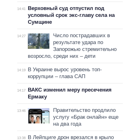
Верховный суд отпустил под
14:41
условный срок экс-главу села на
Сумщине
Число пострадавших в
14:27
результате удара по
Запорожью стремительно
возросло, среди них – дети
В Украине вырос уровень топ-
14:19
коррупции – глава САП
ВАКС изменил меру пресечения
14:17
Ермаку
Правительство продлило
13:46
услугу «Брак онлайн» еще
на два года
В Лейпциге дрон врезался в крыло
13:38