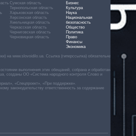
ласть
Сумская область
Бизнес
Тернопольская область
Культура
ь
Харьковская область
Наука
Херсонская область
Национальная
Хмельницкая область
безопасность
Черкасская область
Общество
Черниговская область
Политика
Черновицкая область
Право
Финансы
Экономика
) на www.slovoidilo.ua. Ссылка (гиперссылка) обязательна
состоянии выполнения этих обещаний, собрана и обработана
ua, созданы ОО «Система народного контроля Слово и
ериал», «Спецпроект», «При поддержке».
скому законодательству ответственность за содержание