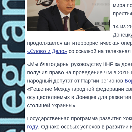
мира по
прести
14 из 2
Донецку
продолжается антитеррористическая опе
«Слово и Дело»
со ссылкой на телекана
«Мы благодарны руководству IIHF за дове
получил право на проведение ЧМ в 2015 г
народный депутат от Партии регионов
Бо
«Решение Международной федерации свид
осуществляемых в Донецке для развития 
столицей Украины».
Государственная программа развития хок
году
. Однако особых успехов в развитии 