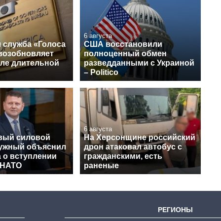
6 августа
 служба «Голоса
США восстановили
возобновляет
полноценный обмен
сле длительной
разведданными с Украиной
– Politico
6 августа
вый силовой
На Херсонщине российский
лужный объяснил
дрон атаковал автобус с
 о вступлении
гражданскими, есть
 НАТО
раненые
РЕГИОНЫ