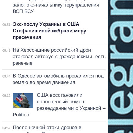
залог экс-начальнику теруправления
ВСП ВСУ
Экс-послу Украины в США
09:51
Стефанишиной избрали меру
пресечения
На Херсонщине российский дрон
09:49
атаковал автобус с гражданскими, есть
раненые
В Одессе автомобиль провалился под
09:44
землю во время движения
США восстановили
09:12
полноценный обмен
разведданными с Украиной –
Politico
После ночной атаки дронов в
04:57