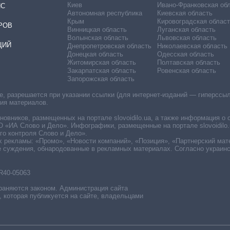
Киев
Ивано-Франковская об
ИС
Автономная республика
Киевская область
Крым
Кировоградская област
РОВ
Винницкая область
Луганская область
Волынская область
Львовская область
ЦИЙ
Днепропетровская область
Николаевская область
Донецкая область
Одесская область
Житомирская область
Полтавская область
Закарпатская область
Ровенская область
Запорожская область
 разрешается при указании ссылки (для интернет-изданий — гиперссылки
ния материалов.
овников, размещенных на портале slovoidilo.ua, а также информация о 
«ИА Слово и Дело». Инфографики, размещенные на портале slovoidilo.
о контроля Слово и Дело».
х рекламы: «Промо», «Новости компаний», «Позиция», «Партнерский мат
е суждения, обнародованные в рекламных материалах. Согласно украин
R40-05063
раняются законом. Администрация сайта
, которая публикуется на сайте, владельцами