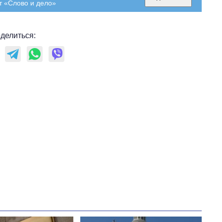
т «Слово и дело»
область стали
главной целью рф
делиться: