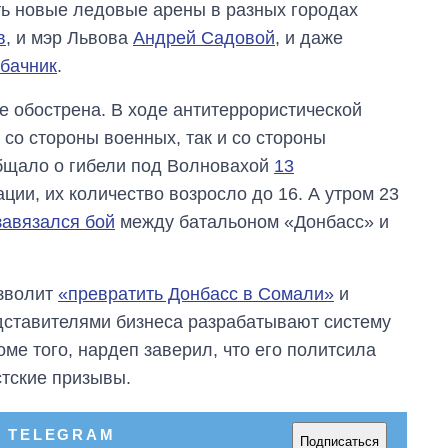
ить новые ледовые арены в разных городах
в
, и мэр Львова
Андрей
Садовой
, и даже
бачник
.
е обострена. В ходе антитеррористической
со стороны военных, так и со стороны
общало о гибели под Волновахой
13
ции, их количество возросло до 16. А утром 23
завязался бой
между батальоном «Донбасс» и
озволит
«превратить Донбасс в Сомали»
и
едставителями бизнеса разрабатывают систему
оме того, нардеп заверил, что его политсила
тские призывы.
Восемь
массированных
ударов по Украине
В TELEGRAM
за лето: Киев и
Подписаться