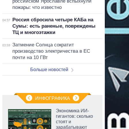
российском Ярославле вспыхнули
пожары: что известно
Россия сбросила четыре КАБа на
04:37
Сумы: есть раненые, повреждены
ТЦ и многоэтажки
Затмение Солнца сократит
03:59
производство электричества в ЕС
почти на 10 ГВт
Больше новостей
ИНФОГРАФИКА
Экономика ИИ-
гигантов: сколько
стоят и
зарабатывают