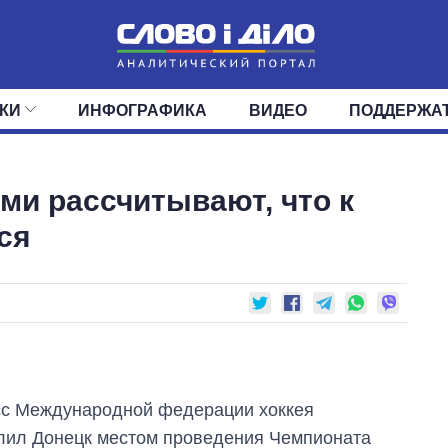
КИ
ИНФОГРАФИКА
ВИДЕО
ПОДДЕРЖА
ИС
ЛЕНТА
ВЕРХОВНАЯ РАДА
СОБЫТИЯ
СТАТЬИ
КАБИНЕТ МИНИСТРОВ
МНЕНИЯ
ОБЗОРЫ
ГЛАВЫ ОБЛАДМИНИ
ДАЙДЖЕСТЫ
ми рассчитывают, что к
ПОЛИТИКА
ДЕПУТАТЫ
ЭКОНОМИКА
КОМИТЕТЫ
ФРАКЦИИ
ОБЩЕСТВО
ОКРУГА
МИР
ся
сс Международной федерации хоккея
лил Донецк местом проведения Чемпионата