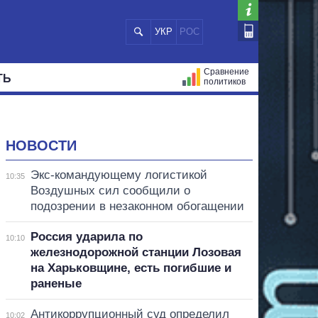
УКР
РОС
Сравнение
ТЬ
политиков
СТРАЦИЙ
МЭРЫ
ВСЕ ПЕРСОНЫ
НОВОСТИ
Экс-командующему логистикой
10:35
Воздушных сил сообщили о
подозрении в незаконном обогащении
Россия ударила по
10:10
железнодорожной станции Лозовая
на Харьковщине, есть погибшие и
раненые
Антикоррупционный суд определил
10:02