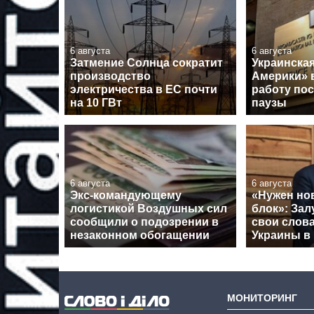
6 августа
6 августа
Затмение Солнца сократит
Украинская
производство
Америки» 
электричества в ЕС почти
работу по
на 10 ГВт
паузы
6 августа
6 августа
Экс-командующему
«Нужен но
логистикой Воздушных сил
блок»: За
сообщили о подозрении в
свои слова
незаконном обогащении
Украины в
МОНИТОРИНГ