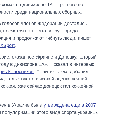
 хоккею в дивизионе 1А – третьего по
жности среди национальных сборных.
5 голосов членов Федерации достались
, несмотря на то, что вокруг города
рация и продолжают гибнуть люди, пишет
л
XSport
.
рие, оказанное Украине и Донецку, который
оду в дивизионе 1А», – сказал в интервью
рис Колесников
. Политик также добавил:
етельствует о высокой оценке усилий,
хоккея. Уже сейчас Донецк стал хоккейной
кея в Украине была
утверждена еще в 2007
и популяризации этого вида спорта украинцы