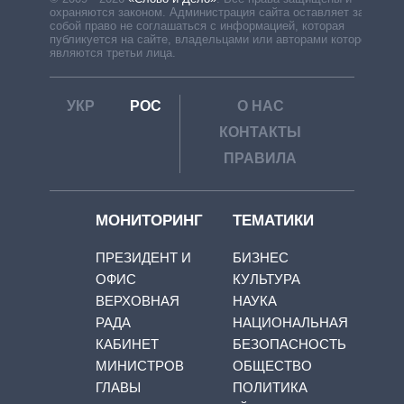
охраняются законом. Администрация сайта оставляет за
собой право не соглашаться с информацией, которая
публикуется на сайте, владельцами или авторами которой
являются третьи лица.
УКР
РОС
О НАС
КОНТАКТЫ
ПРАВИЛА
МОНИТОРИНГ
ТЕМАТИКИ
ПРЕЗИДЕНТ И
БИЗНЕС
ОФИС
КУЛЬТУРА
ВЕРХОВНАЯ
НАУКА
РАДА
НАЦИОНАЛЬНАЯ
КАБИНЕТ
БЕЗОПАСНОСТЬ
МИНИСТРОВ
ОБЩЕСТВО
ГЛАВЫ
ПОЛИТИКА