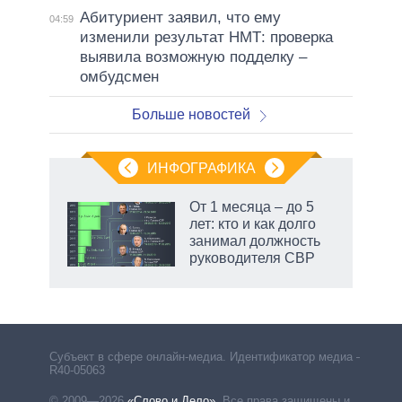
Абитуриент заявил, что ему
04:59
изменили результат НМТ: проверка
выявила возможную подделку –
омбудсмен
Больше новостей
ИНФОГРАФИКА
От 1 месяца – до 5
лет: кто и как долго
не за
занимал должность
асть
руководителя СВР
елью
Субъект в сфере онлайн-медиа. Идентификатор медиа –
R40-05063
© 2009—2026
«Слово и Дело»
.
Все права защищены и