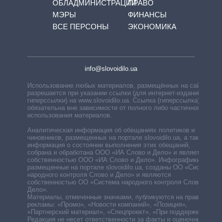
ОБЛАДМИНИСТРАЦИЙ
ПРАВО
МЭРЫ
ФИНАНСЫ
ВСЕ ПЕРСОНЫ
ЭКОНОМИКА
info@slovoidilo.ua
Использование любых материалов, размещённых на сайте,
разрешается при указании ссылки (для интернет-изданий —
гиперссылки) на www.slovoidilo.ua. Ссылка (гиперссылка)
обязательна вне зависимости от полного либо частичного
использования материалов.
Аналитическая информация об обещаниях политиков и
чиновников, размещенных на портале slovoidilo.ua, а также
информация о состоянии выполнения этих обещаний,
собрана и обработана ООО «ИА Слово и Дело» и является
собственностью ООО «ИА Слово и Дело». Инфографики,
размещенные на портале slovoidilo.ua, созданы ОО «Система
народного контроля Слово и Дело» и являются
собственностью ОО «Система народного контроля Слово и
Дело».
Материалы, отмеченные значками, публикуются на правах
рекламы: «Промо», «Новости компаний», «Позиция»,
«Партнерский материал», «Спецпроект», «При поддержке».
Редакция не несет ответственности за факты и оценочные