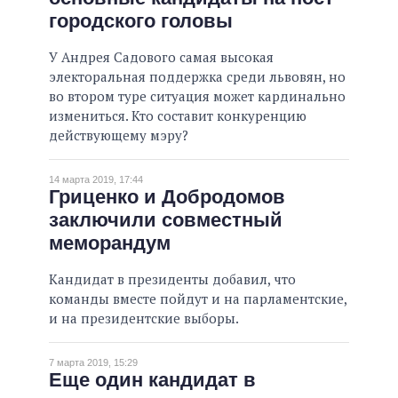
городского головы
ВСЕ ОБЕЩАНИЯ
АРХИВНЫЕ ОБЕЩАНИЯ
У Андрея Садового самая высокая
электоральная поддержка среди львовян, но
во втором туре ситуация может кардинально
измениться. Кто составит конкуренцию
действующему мэру?
14 марта 2019, 17:44
Гриценко и Добродомов
заключили совместный
меморандум
Кандидат в президенты добавил, что
команды вместе пойдут и на парламентские,
и на президентские выборы.
7 марта 2019, 15:29
Еще один кандидат в