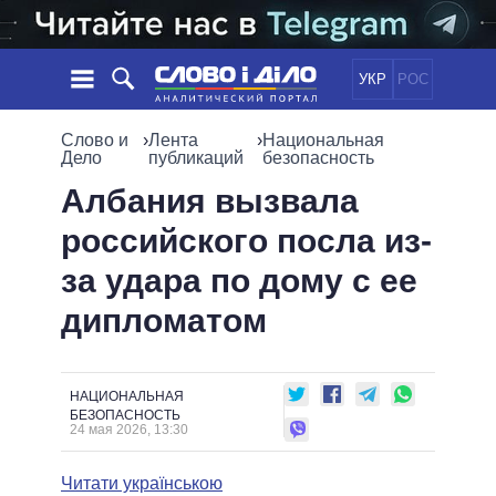
УКР
РОС
НОВОСТИ
Слово и
›
Лента
›
Национальная
Дело
публикаций
безопасность
ОБЕЩАНИЯ
ЛЕНТА
ПОЛИТИКА
Албания вызвала
СОБЫТИЯ
ЭКОНОМИКА
российского посла из-
ПОЛИТИКИ
СТАТЬИ
ОБЩЕСТВО
за удара по дому с ее
ИНФОГРАФИКА
МНЕНИЯ
МИР
ВСЕ ПОЛИТИКИ
дипломатом
ОБЗОРЫ
ПРЕЗИДЕНТ И ОФИС
ВИДЕО
ДАЙДЖЕСТЫ
ВЕРХОВНАЯ РАДА
ПОДДЕРЖАТЬ
КАБИНЕТ МИНИСТРОВ
НАЦИОНАЛЬНАЯ
ГЛАВЫ ОБЛАДМИНИСТРАЦИЙ
БЕЗОПАСНОСТЬ
СРАВНЕНИЕ ПОЛИТИКОВ
24 мая 2026, 13:30
МЭРЫ
ВСЕ ПЕРСОНЫ
Читати українською