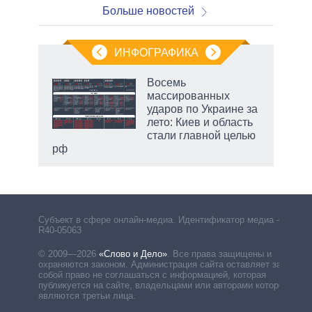
Больше новостей
ИНФОГРАФИКА
еля
Восемь
массированных
ударов по Украине за
лето: Киев и область
стали главной целью
рф
Субъект в сфере онлайн-медиа. Идентификатор медиа –
R40-05063
© 2009—2026
«Слово и Дело»
.
Все права защищены и
охраняются законом. Администрация сайта оставляет за
собой право не соглашаться с информацией, которая
публикуется на сайте, владельцами или авторами которой
являются третьи лица.