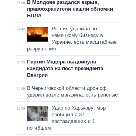
В Молдове раздался взрыв,
15:09
правоохранители нашли обломки
БПЛА
Россия ударила по
14:42
немецкому бизнесу в
Украине, есть масштабные
разрушения
Партия Мадяра выдвинула
14:33
кандидата на пост президента
Венгрии
В Черниговской области дрон рф
14:09
ударил возле магазина, есть раненые
Удар по Харькову: мэр
13:53
сообщил о 37
пострадавших и 1
погибшем