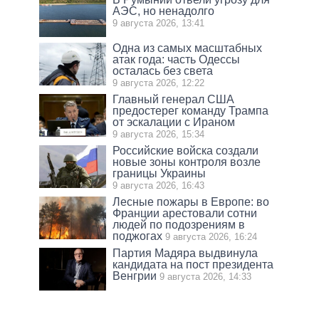
АЭС, но ненадолго
9 августа 2026, 13:41
Одна из самых масштабных
атак года: часть Одессы
осталась без света
9 августа 2026, 12:22
Главный генерал США
предостерег команду Трампа
от эскалации с Ираном
9 августа 2026, 15:34
Российские войска создали
новые зоны контроля возле
границы Украины
9 августа 2026, 16:43
Лесные пожары в Европе: во
Франции арестовали сотни
людей по подозрениям в
поджогах
9 августа 2026, 16:24
Партия Мадяра выдвинула
кандидата на пост президента
Венгрии
9 августа 2026, 14:33