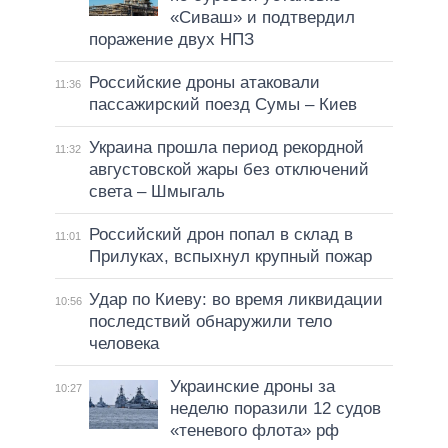
«Сиваш» и подтвердил
поражение двух НПЗ
Российские дроны атаковали
11:36
пассажирский поезд Сумы – Киев
Украина прошла период рекордной
11:32
августовской жары без отключений
света – Шмыгаль
Российский дрон попал в склад в
11:01
Прилуках, вспыхнул крупный пожар
Удар по Киеву: во время ликвидации
10:56
последствий обнаружили тело
человека
Украинские дроны за
10:27
неделю поразили 12 судов
«теневого флота» рф