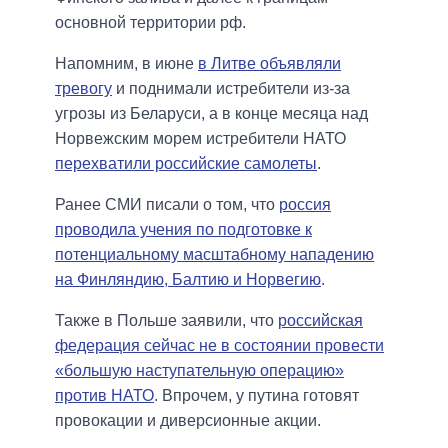
основной территории рф.
Напомним, в июне
в Литве объявляли
тревогу
и поднимали истребители из-за
угрозы из Беларуси, а в конце месяца над
Норвежским морем истребители НАТО
перехватили российские самолеты
.
Ранее СМИ писали о том, что
россия
проводила учения по подготовке к
потенциальному масштабному нападению
на Финляндию, Балтию и Норвегию
.
Также в Польше заявили, что
российская
федерация сейчас не в состоянии провести
«большую наступательную операцию»
против НАТО
. Впрочем, у путина готовят
провокации и диверсионные акции.