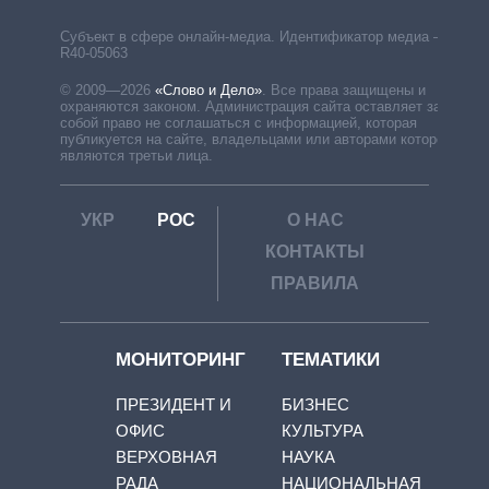
Субъект в сфере онлайн-медиа. Идентификатор медиа –
R40-05063
© 2009—2026
«Слово и Дело»
.
Все права защищены и
охраняются законом. Администрация сайта оставляет за
собой право не соглашаться с информацией, которая
публикуется на сайте, владельцами или авторами которой
являются третьи лица.
УКР
РОС
О НАС
КОНТАКТЫ
ПРАВИЛА
МОНИТОРИНГ
ТЕМАТИКИ
ПРЕЗИДЕНТ И
БИЗНЕС
ОФИС
КУЛЬТУРА
ВЕРХОВНАЯ
НАУКА
РАДА
НАЦИОНАЛЬНАЯ