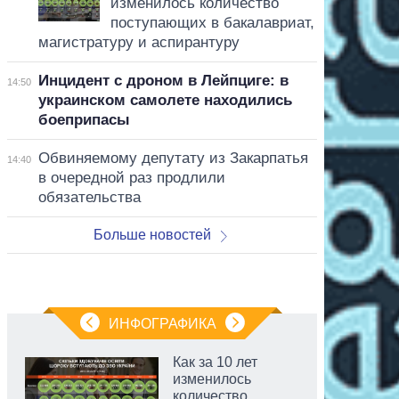
изменилось количество
поступающих в бакалавриат,
магистратуру и аспирантуру
Инцидент с дроном в Лейпциге: в
14:50
украинском самолете находились
боеприпасы
Обвиняемому депутату из Закарпатья
14:40
в очередной раз продлили
обязательства
Больше новостей
ИНФОГРАФИКА
Как за 10 лет
изменилось
количество