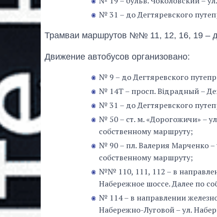
№ 19 – бульв. Чоколовский – ул
№ 31 – до Дегтяревского путеп
Трамваи маршрутов №№ 11, 12, 16, 19 – 
Движение автобусов организовано:
№ 9 – до Дегтяревского путепр
№ 14Т – просп. Відрадный – Д
№ 31 – до Дегтяревского путе
№ 50 – ст. м. «Дорогожичи» – у
собственному маршруту;
№ 90 – пл. Валерия Марченко – 
собственному маршруту;
№№ 110, 111, 112 – в направлен
Набережное шоссе. Далее по с
№ 114 – в направлении железно
Набережно-Луговой – ул. Набе