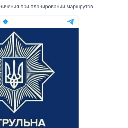
за лето: Киев и
аничения при планировании маршрутов.
область стали
главной целью рф