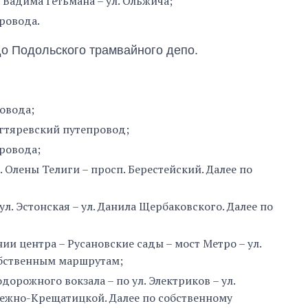
. Вадима Гетьмана – ул. Ольжича;
ровода.
до Подольского трамвайного депо.
овода;
егтяревский путепровод;
провода;
л. Олены Телиги – просп. Берестейский. Далее по
ул. Эстонская – ул. Данила Щербаковского. Далее по
ии центра – Русановские сады – мост Метро – ул.
обственным маршрутам;
дорожного вокзала – по ул. Электриков – ул.
режно-Крещатицкой. Далее по собственному