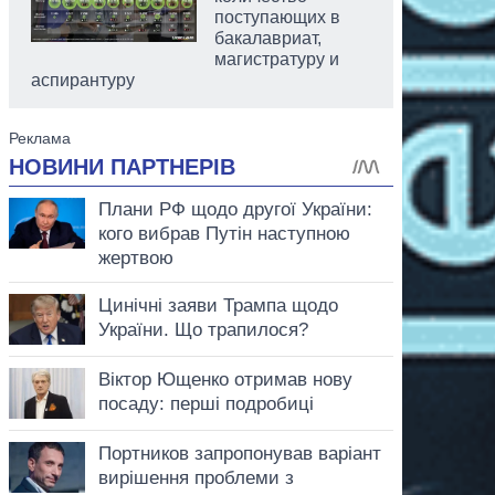
поступающих в
бакалавриат,
магистратуру и
аспирантуру