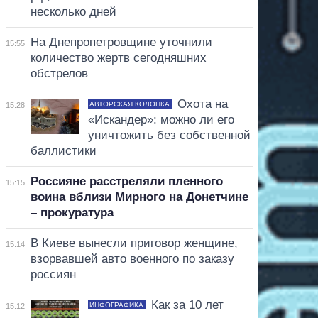
несколько дней
На Днепропетровщине уточнили
15:55
количество жертв сегодняшних
обстрелов
Охота на
АВТОРСКАЯ КОЛОНКА
15:28
«Искандер»: можно ли его
уничтожить без собственной
баллистики
Россияне расстреляли пленного
15:15
воина вблизи Мирного на Донетчине
– прокуратура
В Киеве вынесли приговор женщине,
15:14
взорвавшей авто военного по заказу
россиян
Как за 10 лет
ИНФОГРАФИКА
15:12