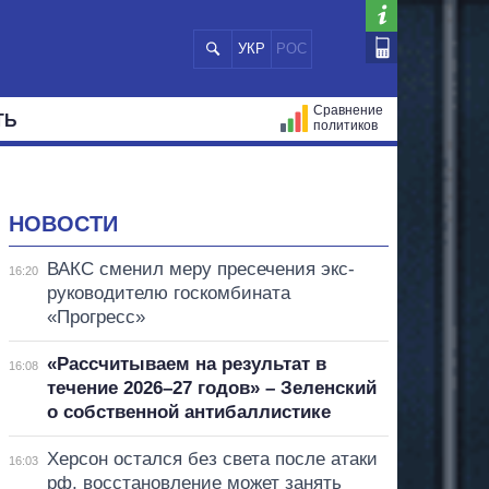
УКР
РОС
Сравнение
ТЬ
политиков
СТРАЦИЙ
МЭРЫ
ВСЕ ПЕРСОНЫ
НОВОСТИ
ВАКС сменил меру пресечения экс-
16:20
руководителю госкомбината
«Прогресс»
«Рассчитываем на результат в
16:08
течение 2026–27 годов» – Зеленский
о собственной антибаллистике
Херсон остался без света после атаки
16:03
рф, восстановление может занять