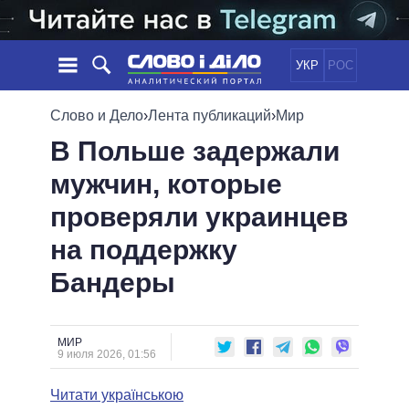
УКР
РОС
НОВОСТИ
Слово и Дело
›
Лента публикаций
›
Мир
В Польше задержали
ОБЕЩАНИЯ
ЛЕНТА
ПОЛИТИКА
мужчин, которые
СОБЫТИЯ
ЭКОНОМИКА
ПОЛИТИКИ
проверяли украинцев
СТАТЬИ
ОБЩЕСТВО
ИНФОГРАФИКА
МНЕНИЯ
МИР
ВСЕ ПОЛИТИКИ
на поддержку
ОБЗОРЫ
ПРЕЗИДЕНТ И ОФИС
Бандеры
ВИДЕО
ДАЙДЖЕСТЫ
ВЕРХОВНАЯ РАДА
ПОДДЕРЖАТЬ
КАБИНЕТ МИНИСТРОВ
ГЛАВЫ ОБЛАДМИНИСТРАЦИЙ
МИР
СРАВНЕНИЕ ПОЛИТИКОВ
9 июля 2026, 01:56
МЭРЫ
Читати українською
ВСЕ ПЕРСОНЫ