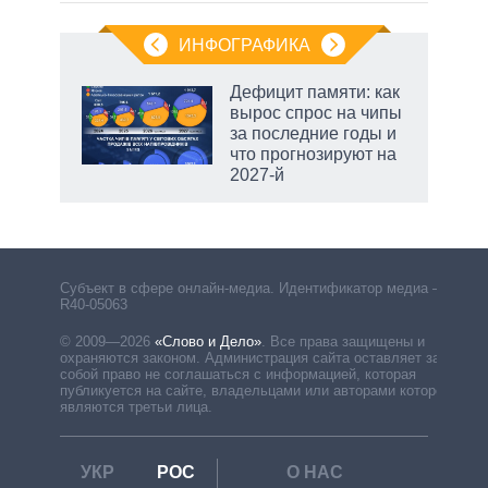
ИНФОГРАФИКА
еля
Дефицит памяти: как
вырос спрос на чипы
за последние годы и
что прогнозируют на
2027-й
маги
Субъект в сфере онлайн-медиа. Идентификатор медиа –
R40-05063
© 2009—2026
«Слово и Дело»
.
Все права защищены и
охраняются законом. Администрация сайта оставляет за
собой право не соглашаться с информацией, которая
публикуется на сайте, владельцами или авторами которой
являются третьи лица.
УКР
РОС
О НАС