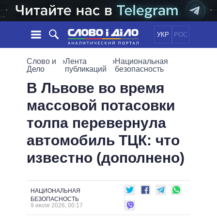
УКР
РОС
НОВОСТИ
Слово и
›
Лента
›
Национальная
Дело
публикаций
безопасность
ОБЕЩАНИЯ
ЛЕНТА
ПОЛИТИКА
В Львове во время
СОБЫТИЯ
ЭКОНОМИКА
массовой потасовки
ПОЛИТИКИ
СТАТЬИ
ОБЩЕСТВО
толпа перевернула
ИНФОГРАФИКА
МНЕНИЯ
МИР
ВСЕ ПОЛИТИКИ
автомобиль ТЦК: что
ОБЗОРЫ
ПРЕЗИДЕНТ И ОФИС
ВИДЕО
известно (дополнено)
ДАЙДЖЕСТЫ
ВЕРХОВНАЯ РАДА
ПОДДЕРЖАТЬ
КАБИНЕТ МИНИСТРОВ
ГЛАВЫ ОБЛАДМИНИСТРАЦИЙ
СРАВНЕНИЕ ПОЛИТИКОВ
НАЦИОНАЛЬНАЯ
МЭРЫ
БЕЗОПАСНОСТЬ
9 июля 2026, 00:17
ВСЕ ПЕРСОНЫ