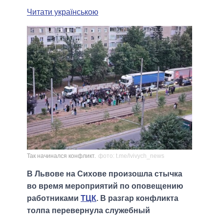
Читати українською
Так начинался конфликт.
фото: t.me/lvivych_news
В Львове на Сихове произошла стычка
во время мероприятий по оповещению
работниками
ТЦК
. В разгар конфликта
толпа перевернула служебный