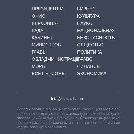
ПРЕЗИДЕНТ И
БИЗНЕС
ОФИС
КУЛЬТУРА
ВЕРХОВНАЯ
НАУКА
РАДА
НАЦИОНАЛЬНАЯ
КАБИНЕТ
БЕЗОПАСНОСТЬ
МИНИСТРОВ
ОБЩЕСТВО
ГЛАВЫ
ПОЛИТИКА
ОБЛАДМИНИСТРАЦИЙ
ПРАВО
МЭРЫ
ФИНАНСЫ
ВСЕ ПЕРСОНЫ
ЭКОНОМИКА
info@slovoidilo.ua
Использование любых материалов, размещённых на сайте,
разрешается при указании ссылки (для интернет-изданий —
гиперссылки) на www.slovoidilo.ua. Ссылка (гиперссылка)
обязательна вне зависимости от полного либо частичного
использования материалов.