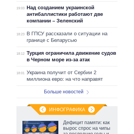
Над созданием украинской
19:03
антибаллистики работают две
компании – Зеленский
В ГПСУ рассказали о ситуации на
18:23
границе с Беларусью
Турция ограничила движение судов
18:12
в Черном море из-за атак
Украина получит от Сербии 2
18:01
миллиона евро: на что направят
Больше новостей
ИНФОГРАФИКА
 5
Дефицит памяти: как
го
вырос спрос на чипы
сть
за последние годы и