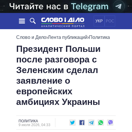
УКР
РОС
НОВОСТИ
Слово и Дело
›
Лента публикаций
›
Политика
Президент Польши
ОБЕЩАНИЯ
ЛЕНТА
ПОЛИТИКА
после разговора с
СОБЫТИЯ
ЭКОНОМИКА
ПОЛИТИКИ
Зеленским сделал
СТАТЬИ
ОБЩЕСТВО
ИНФОГРАФИКА
МНЕНИЯ
МИР
ВСЕ ПОЛИТИКИ
заявление о
ОБЗОРЫ
ПРЕЗИДЕНТ И ОФИС
европейских
ВИДЕО
ДАЙДЖЕСТЫ
ВЕРХОВНАЯ РАДА
амбициях Украины
ПОДДЕРЖАТЬ
КАБИНЕТ МИНИСТРОВ
ГЛАВЫ ОБЛАДМИНИСТРАЦИЙ
СРАВНЕНИЕ ПОЛИТИКОВ
МЭРЫ
ПОЛИТИКА
9 июля 2026, 04:33
ВСЕ ПЕРСОНЫ