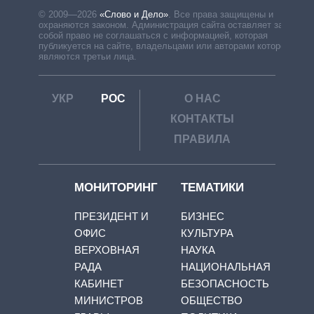
© 2009—2026
«Слово и Дело»
.
Все права защищены и
охраняются законом. Администрация сайта оставляет за
собой право не соглашаться с информацией, которая
публикуется на сайте, владельцами или авторами которой
являются третьи лица.
УКР
РОС
О НАС
КОНТАКТЫ
ПРАВИЛА
МОНИТОРИНГ
ТЕМАТИКИ
ПРЕЗИДЕНТ И
БИЗНЕС
ОФИС
КУЛЬТУРА
ВЕРХОВНАЯ
НАУКА
РАДА
НАЦИОНАЛЬНАЯ
КАБИНЕТ
БЕЗОПАСНОСТЬ
МИНИСТРОВ
ОБЩЕСТВО