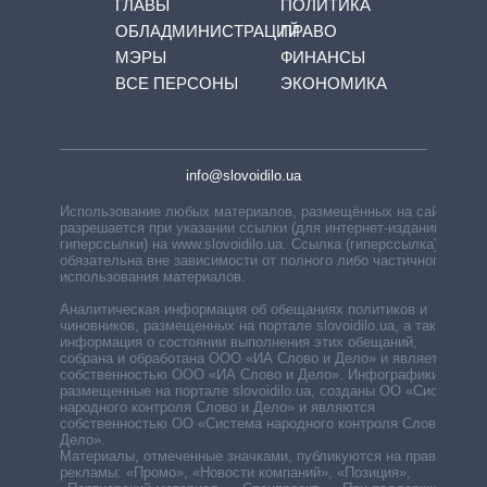
ГЛАВЫ
ПОЛИТИКА
ОБЛАДМИНИСТРАЦИЙ
ПРАВО
МЭРЫ
ФИНАНСЫ
ВСЕ ПЕРСОНЫ
ЭКОНОМИКА
info@slovoidilo.ua
Использование любых материалов, размещённых на сайте,
разрешается при указании ссылки (для интернет-изданий —
гиперссылки) на www.slovoidilo.ua. Ссылка (гиперссылка)
обязательна вне зависимости от полного либо частичного
использования материалов.
Аналитическая информация об обещаниях политиков и
чиновников, размещенных на портале slovoidilo.ua, а также
информация о состоянии выполнения этих обещаний,
собрана и обработана ООО «ИА Слово и Дело» и является
собственностью ООО «ИА Слово и Дело». Инфографики,
размещенные на портале slovoidilo.ua, созданы ОО «Система
народного контроля Слово и Дело» и являются
собственностью ОО «Система народного контроля Слово и
Дело».
Материалы, отмеченные значками, публикуются на правах
рекламы: «Промо», «Новости компаний», «Позиция»,