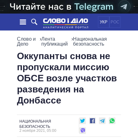
УКР
РОС
НОВОСТИ
Слово и
›
Лента
›
Национальная
Дело
публикаций
безопасность
ОБЕЩАНИЯ
ЛЕНТА
ПОЛИТИКА
Оккупанты снова не
СОБЫТИЯ
ЭКОНОМИКА
пропускали миссию
ПОЛИТИКИ
СТАТЬИ
ОБЩЕСТВО
ОБСЕ возле участков
ИНФОГРАФИКА
МНЕНИЯ
МИР
ВСЕ ПОЛИТИКИ
разведения на
ОБЗОРЫ
ПРЕЗИДЕНТ И ОФИС
ВИДЕО
Донбассе
ДАЙДЖЕСТЫ
ВЕРХОВНАЯ РАДА
ПОДДЕРЖАТЬ
КАБИНЕТ МИНИСТРОВ
ГЛАВЫ ОБЛАДМИНИСТРАЦИЙ
СРАВНЕНИЕ ПОЛИТИКОВ
НАЦИОНАЛЬНАЯ
МЭРЫ
БЕЗОПАСНОСТЬ
2 ноября 2021, 05:00
ВСЕ ПЕРСОНЫ