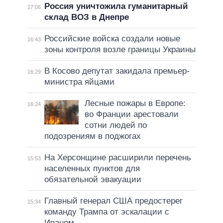
Россия уничтожила гуманитарный
17:06
склад ВОЗ в Днепре
Российские войска создали новые
16:43
зоны контроля возле границы Украины
В Косово депутат закидала премьер-
16:29
министра яйцами
Лесные пожары в Европе:
16:24
во Франции арестовали
сотни людей по
подозрениям в поджогах
На Херсонщине расширили перечень
15:53
населенных пунктов для
обязательной эвакуации
Главный генерал США предостерег
15:34
команду Трампа от эскалации с
Ираном