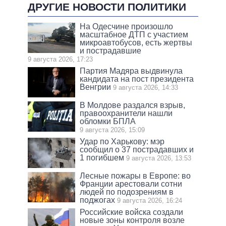
ДРУГИЕ НОВОСТИ ПОЛИТИКИ
На Одесчине произошло
масштабное ДТП с участием
микроавтобусов, есть жертвы
и пострадавшие
9 августа 2026, 17:23
Партия Мадяра выдвинула
кандидата на пост президента
Венгрии
9 августа 2026, 14:33
В Молдове раздался взрыв,
правоохранители нашли
обломки БПЛА
9 августа 2026, 15:09
Удар по Харькову: мэр
сообщил о 37 пострадавших и
1 погибшем
9 августа 2026, 13:53
Лесные пожары в Европе: во
Франции арестовали сотни
людей по подозрениям в
поджогах
9 августа 2026, 16:24
Российские войска создали
новые зоны контроля возле