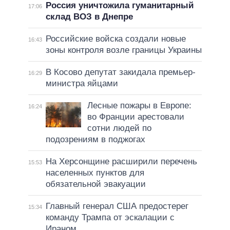
Россия уничтожила гуманитарный
17:06
склад ВОЗ в Днепре
Российские войска создали новые
16:43
зоны контроля возле границы Украины
В Косово депутат закидала премьер-
16:29
министра яйцами
Лесные пожары в Европе:
16:24
во Франции арестовали
сотни людей по
подозрениям в поджогах
На Херсонщине расширили перечень
15:53
населенных пунктов для
обязательной эвакуации
Главный генерал США предостерег
15:34
команду Трампа от эскалации с
Ираном