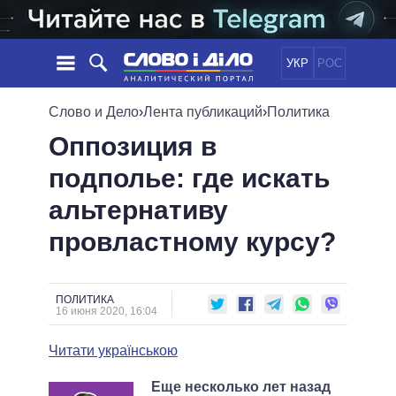
УКР
РОС
НОВОСТИ
Слово и Дело
›
Лента публикаций
›
Политика
Оппозиция в
ОБЕЩАНИЯ
ЛЕНТА
ПОЛИТИКА
подполье: где искать
СОБЫТИЯ
ЭКОНОМИКА
ПОЛИТИКИ
альтернативу
СТАТЬИ
ОБЩЕСТВО
ИНФОГРАФИКА
МНЕНИЯ
МИР
ВСЕ ПОЛИТИКИ
провластному курсу?
ОБЗОРЫ
ПРЕЗИДЕНТ И ОФИС
ВИДЕО
ДАЙДЖЕСТЫ
ВЕРХОВНАЯ РАДА
ПОЛИТИКА
ПОДДЕРЖАТЬ
КАБИНЕТ МИНИСТРОВ
16 июня 2020, 16:04
ГЛАВЫ ОБЛАДМИНИСТРАЦИЙ
СРАВНЕНИЕ ПОЛИТИКОВ
Читати українською
МЭРЫ
ВСЕ ПЕРСОНЫ
Еще несколько лет назад