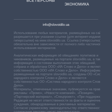
ВСЕ ПЕРСОНЫ
ЭКОНОМИКА
info@slovoidilo.ua
Использование любых материалов, размещённых на сайте,
разрешается при указании ссылки (для интернет-изданий —
гиперссылки) на www.slovoidilo.ua. Ссылка (гиперссылка)
обязательна вне зависимости от полного либо частичного
использования материалов.
Аналитическая информация об обещаниях политиков и
чиновников, размещенных на портале slovoidilo.ua, а также
информация о состоянии выполнения этих обещаний,
собрана и обработана ООО «ИА Слово и Дело» и является
собственностью ООО «ИА Слово и Дело». Инфографики,
размещенные на портале slovoidilo.ua, созданы ОО «Система
народного контроля Слово и Дело» и являются
собственностью ОО «Система народного контроля Слово и
Дело».
Материалы, отмеченные значками, публикуются на правах
рекламы: «Промо», «Новости компаний», «Позиция»,
«Партнерский материал», «Спецпроект», «При поддержке».
Редакция не несет ответственности за факты и оценочные
суждения, обнародованные в рекламных материалах.
Согласно украинскому законодательству ответственность за
содержание рекламы несет рекламодатель.