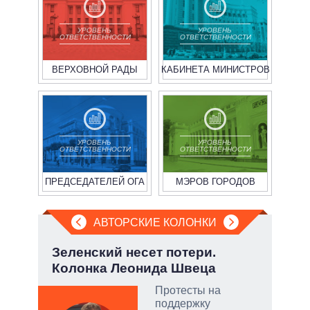
УРОВЕНЬ
УРОВЕНЬ
ОТВЕТСТВЕННОСТИ
ОТВЕТСТВЕННОСТИ
ВЕРХОВНОЙ РАДЫ
КАБИНЕТА МИНИСТРОВ
УРОВЕНЬ
УРОВЕНЬ
ОТВЕТСТВЕННОСТИ
ОТВЕТСТВЕННОСТИ
ПРЕДСЕДАТЕЛЕЙ ОГА
МЭРОВ ГОРОДОВ
АВТОРСКИЕ КОЛОНКИ
у:
Зеленский несет потери.
Пят
Колонка Леонида Швеца
Укр
Протесты на
поддержку