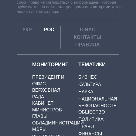
собой право не соглашаться с информацией, которая
публикуется на сайте, владельцами или авторами которой
являются третьи лица.
УКР
РОС
О НАС
КОНТАКТЫ
ПРАВИЛА
МОНИТОРИНГ
ТЕМАТИКИ
ПРЕЗИДЕНТ И
БИЗНЕС
ОФИС
КУЛЬТУРА
ВЕРХОВНАЯ
НАУКА
РАДА
НАЦИОНАЛЬНАЯ
КАБИНЕТ
БЕЗОПАСНОСТЬ
МИНИСТРОВ
ОБЩЕСТВО
ГЛАВЫ
ПОЛИТИКА
ОБЛАДМИНИСТРАЦИЙ
ПРАВО
МЭРЫ
ФИНАНСЫ