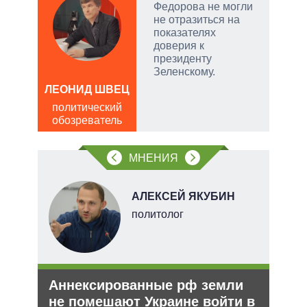
Федорова не могли
не отразиться на
скую
показателях
доверия к
дить
президенту
Зеленскому.
ЛЕОНИД ШВЕЦ
АЛ
Р
политический
обозреватель
пол
обо
МНЕНИЯ
О
АЛЕКСЕЙ ЯКУБИН
перт
политолог
Аннексированные рф земли
Рез
не помешают Украине войти в
рф 