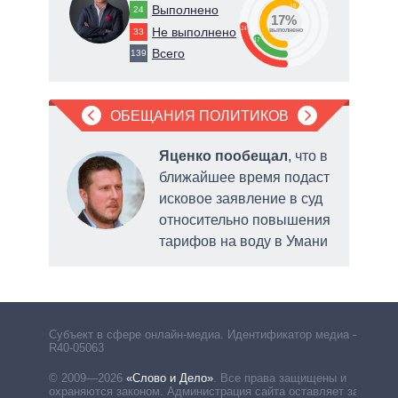
59
Выполнено
24
17%
24
Не выполнено
78
33
о
выполнено
17
Всего
139
ОБЕЩАНИЯ ПОЛИТИКОВ
Яценко пообещал
, что в
ближайшее время подаст
е
исковое заявление в суд
ного
относительно повышения
тарифов на воду в Умани
Умани
Субъект в сфере онлайн-медиа. Идентификатор медиа –
R40-05063
© 2009—2026
«Слово и Дело»
.
Все права защищены и
охраняются законом. Администрация сайта оставляет за