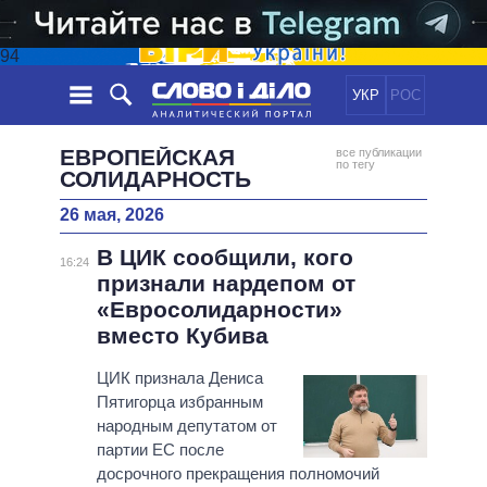
94
УКР
РОС
НОВОСТИ
ЕВРОПЕЙСКАЯ
все публикации
по тегу
СОЛИДАРНОСТЬ
ОБЕЩАНИЯ
ЛЕНТА
ПОЛИТИКА
26 мая, 2026
СОБЫТИЯ
ЭКОНОМИКА
ПОЛИТИКИ
В ЦИК сообщили, кого
16:24
СТАТЬИ
ОБЩЕСТВО
признали нардепом от
ИНФОГРАФИКА
МНЕНИЯ
МИР
ВСЕ ПОЛИТИКИ
«Евросолидарности»
ОБЗОРЫ
ПРЕЗИДЕНТ И ОФИС
вместо Кубива
ВИДЕО
ДАЙДЖЕСТЫ
ВЕРХОВНАЯ РАДА
ЦИК признала Дениса
ПОДДЕРЖАТЬ
КАБИНЕТ МИНИСТРОВ
Пятигорца избранным
ГЛАВЫ ОБЛАДМИНИСТРАЦИЙ
народным депутатом от
СРАВНЕНИЕ ПОЛИТИКОВ
партии ЕС после
МЭРЫ
досрочного прекращения полномочий