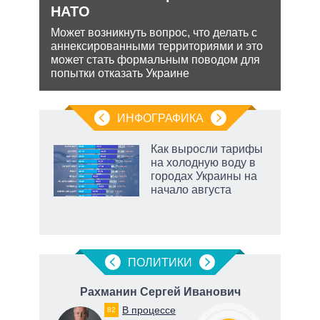
НАТО
Несм
обяз
ения
Может возникнуть вопрос, что делать с
поли
аннексированными территориями и это
важн
ляет
может стать формальным поводом для
попытки отказать Украине
ИНФОГРАФИКА
еля
Как выросли тарифы
на холодную воду в
городах Украины на
начало августа
ПОЛИТИКИ
ч
Рахманин Сергей Иванович
В процессе
82