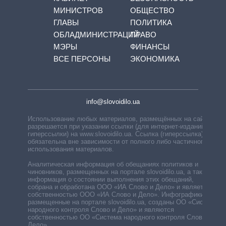
МИНИСТРОВ
ОБЩЕСТВО
ГЛАВЫ
ПОЛИТИКА
ОБЛАДМИНИСТРАЦИЙ
ПРАВО
МЭРЫ
ФИНАНСЫ
ВСЕ ПЕРСОНЫ
ЭКОНОМИКА
info@slovoidilo.ua
Использование любых материалов, размещённых на сайте,
разрешается при указании ссылки (для интернет-изданий —
гиперссылки) на www.slovoidilo.ua. Ссылка (гиперссылка)
обязательна вне зависимости от полного либо частичного
использования материалов.
Аналитическая информация об обещаниях политиков и
чиновников, размещенных на портале slovoidilo.ua, а также
информация о состоянии выполнения этих обещаний,
собрана и обработана ООО «ИА Слово и Дело» и является
собственностью ООО «ИА Слово и Дело». Инфографики,
размещенные на портале slovoidilo.ua, созданы ОО «Система
народного контроля Слово и Дело» и являются
собственностью ОО «Система народного контроля Слово и
Дело».