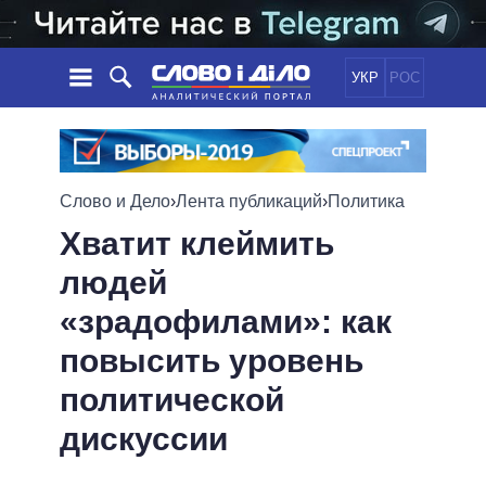
УКР
РОС
НОВОСТИ
ОБЕЩАНИЯ
ЛЕНТА
ПОЛИТИКА
Слово и Дело
›
Лента публикаций
›
Политика
СОБЫТИЯ
ЭКОНОМИКА
ПОЛИТИКИ
Хватит клеймить
СТАТЬИ
ОБЩЕСТВО
людей
ИНФОГРАФИКА
МНЕНИЯ
МИР
ВСЕ ПОЛИТИКИ
«зрадофилами»: как
ОБЗОРЫ
ПРЕЗИДЕНТ И ОФИС
ВИДЕО
ДАЙДЖЕСТЫ
ВЕРХОВНАЯ РАДА
повысить уровень
ПОДДЕРЖАТЬ
КАБИНЕТ МИНИСТРОВ
политической
ГЛАВЫ ОБЛАДМИНИСТРАЦИЙ
СРАВНЕНИЕ ПОЛИТИКОВ
дискуссии
МЭРЫ
ВСЕ ПЕРСОНЫ