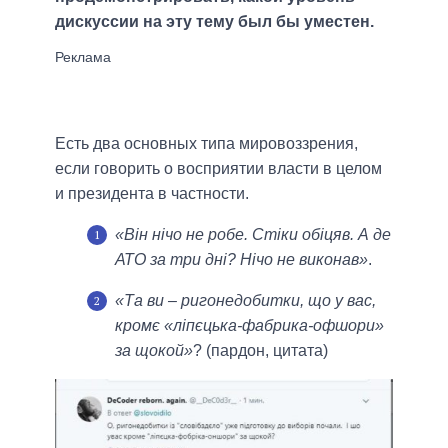
дискуссии на эту тему был бы уместен.
Есть два основных типа мировоззрения,
если говорить о восприятии власти в целом
и президента в частности.
«Він нічо не робе. Стіки обіцяв. А де
АТО за три дні? Нічо не виконав»
.
«Та ви – ригонедобитки, що у вас,
кромє «ліпєцька-фабрика-офшори»
за щокой»
? (пардон, цитата)