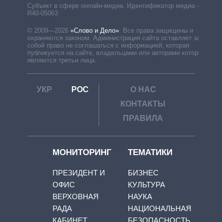
Субъект в сфере онлайн-медиа. Идентификатор медиа –
R40-05063
© 2009—2026
«Слово и Дело»
.
Все права защищены и
охраняются законом. Администрация сайта оставляет за
собой право не соглашаться с информацией, которая
публикуется на сайте, владельцами или авторами которой
являются третьи лица.
УКР
РОС
О НАС
КОНТАКТЫ
ПРАВИЛА
МОНИТОРИНГ
ТЕМАТИКИ
ПРЕЗИДЕНТ И
БИЗНЕС
ОФИС
КУЛЬТУРА
ВЕРХОВНАЯ
НАУКА
РАДА
НАЦИОНАЛЬНАЯ
КАБИНЕТ
БЕЗОПАСНОСТЬ