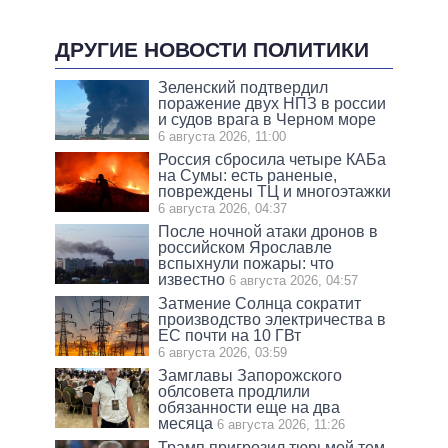
ДРУГИЕ НОВОСТИ ПОЛИТИКИ
Зеленский подтвердил
поражение двух НПЗ в россии
и судов врага в Черном море
6 августа 2026, 11:00
Россия сбросила четыре КАБа
на Сумы: есть раненые,
повреждены ТЦ и многоэтажки
6 августа 2026, 04:37
После ночной атаки дронов в
российском Ярославле
вспыхнули пожары: что
известно
6 августа 2026, 04:57
Затмение Солнца сократит
производство электричества в
ЕС почти на 10 ГВт
6 августа 2026, 03:59
Замглавы Запорожского
облсовета продлили
обязанности еще на два
месяца
6 августа 2026, 11:26
Трамп пригрозил тюрьмой тем,