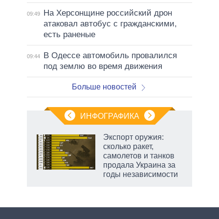
На Херсонщине российский дрон
09:49
атаковал автобус с гражданскими,
есть раненые
В Одессе автомобиль провалился
09:44
под землю во время движения
Больше новостей
ИНФОГРАФИКА
Экспорт оружия:
сколько ракет,
не за
самолетов и танков
асть
продала Украина за
елью
годы независимости