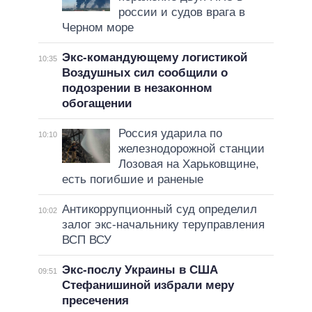
россии и судов врага в
Черном море
Экс-командующему логистикой
10:35
Воздушных сил сообщили о
подозрении в незаконном
обогащении
Россия ударила по
10:10
железнодорожной станции
Лозовая на Харьковщине,
есть погибшие и раненые
Антикоррупционный суд определил
10:02
залог экс-начальнику теруправления
ВСП ВСУ
Экс-послу Украины в США
09:51
Стефанишиной избрали меру
пресечения