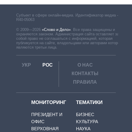
Субъект в сфере онлайн-медиа. Идентификатор медиа –
R40-05063
© 2009—2026
«Слово и Дело»
.
Все права защищены и
охраняются законом. Администрация сайта оставляет за
собой право не соглашаться с информацией, которая
публикуется на сайте, владельцами или авторами которой
являются третьи лица.
УКР
РОС
О НАС
КОНТАКТЫ
ПРАВИЛА
МОНИТОРИНГ
ТЕМАТИКИ
ПРЕЗИДЕНТ И
БИЗНЕС
ОФИС
КУЛЬТУРА
ВЕРХОВНАЯ
НАУКА