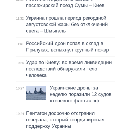
пассажирский поезд Сумы – Киев
Украина прошла период рекордной
11:32
августовской жары без отключений
света – Шмыгаль
Российский дрон попал в склад в
11:01
Прилуках, вспыхнул крупный пожар
Удар по Киеву: во время ликвидации
10:56
последствий обнаружили тело
человека
Украинские дроны за
10:27
неделю поразили 12 судов
«теневого флота» рф
Пентагон досрочно отстранил
10:24
генерала, который координировал
поддержку Украины