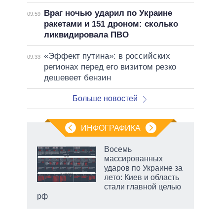
Враг ночью ударил по Украине
09:59
ракетами и 151 дроном: сколько
ликвидировала ПВО
«Эффект путина»: в российских
09:33
регионах перед его визитом резко
дешевеет бензин
Больше новостей
ИНФОГРАФИКА
 5
Восемь
го
массированных
сть
ударов по Украине за
ВР
лето: Киев и область
стали главной целью
рф