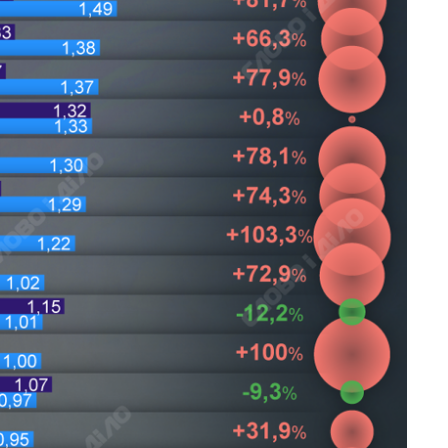
Экономика ИИ-
гигантов: сколько
стоят и
зарабатывают