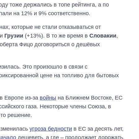
оду тоже держались в топе рейтинга, а по
пали на 12% и 9% соответственно.
ах, которые не стали отказываться от
 и
Грузии
(+13%). В то же время в
Словакии
,
Роберта Фицо договориться о дешёвых
изилась. Это произошло в связи с
иксированной цене на топливо для бытовых
 в Европе из-за
войны
на Ближнем Востоке, ЕС
ссийского газа. Некоторые члены Союза, в
то решение.
 изменилась
угроза бедности
в ЕС за десять лет,
начало
дешеветь, а где – продолжает дорожать.