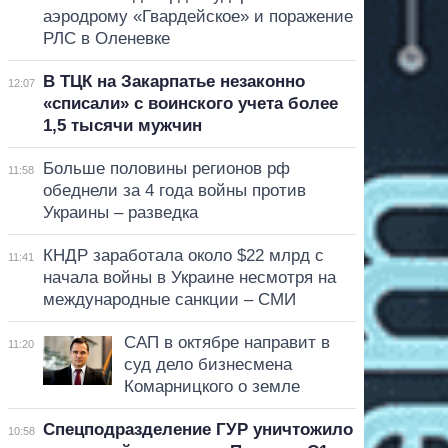
аэродрому «Гвардейское» и поражение
РЛС в Оленевке
В ТЦК на Закарпатье незаконно
12:07
«списали» с воинского учета более
1,5 тысячи мужчин
Больше половины регионов рф
11:58
обеднели за 4 года войны против
Украины – разведка
КНДР заработала около $22 млрд с
11:41
начала войны в Украине несмотря на
международные санкции – СМИ
САП в октябре направит в
11:20
суд дело бизнесмена
Комарницкого о земле
Спецподразделение ГУР уничтожило
10:58