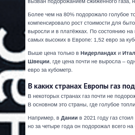
вызван подорожанием сжиженного газа, н
Более чем на 80% подорожало голубое т
компенсировало рост стоимости для быто
выросли и в платёжках. По состоянию на 
самых высоких в Европе: 1,52 евро за куб
Выше цена только в
Нидерландах
и
Ита
Швеции
, где цена почти не выросла – од
евро за кубометр.
В каких странах Европы газ по
В некоторых странах газ почти не подоро
В основном это страны, где голубое топл
Например, в
Дании
в 2021 году газ стоил
но за четыре года он подорожал всего на