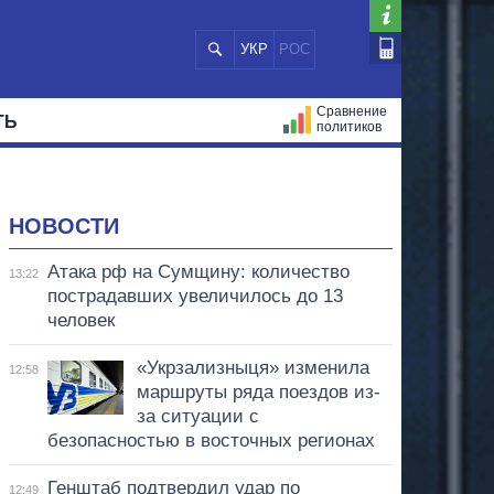
УКР
РОС
Сравнение
ТЬ
политиков
СТРАЦИЙ
МЭРЫ
ВСЕ ПЕРСОНЫ
НОВОСТИ
Атака рф на Сумщину: количество
13:22
пострадавших увеличилось до 13
человек
«Укрзализныця» изменила
12:58
маршруты ряда поездов из-
за ситуации с
безопасностью в восточных регионах
Генштаб подтвердил удар по
12:49