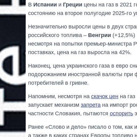
В
Испании
и
Греции
цены на газ в 2021 г
состоянию на второе полугодие 2025-го у
Незначительно выросли цены в двух стран
российского топлива –
Венгрии
(+12,5%)
несмотря на попытки премьер-министра 
поставках, цена на газ выросла на 42%.
Наконец, цена украинского газа в евро сн
подорожанием иностранной валюты при ф
потребителей в гривне.
Напомним, несмотря на
скачок цен
на газ
запускает механизм
запрета
на импорт ро
частности Словакия, пытаются
оспорить
э
Ранее «Слово и дело» писало о том, как
а также в каких странах Европы топливо