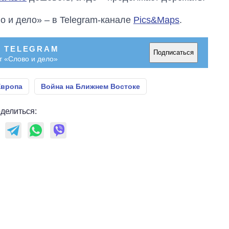
о и дело» – в Telegram-канале
Pics&Maps
.
В TELEGRAM
Подписаться
т «Слово и дело»
Европа
Война на Ближнем Востоке
делиться: