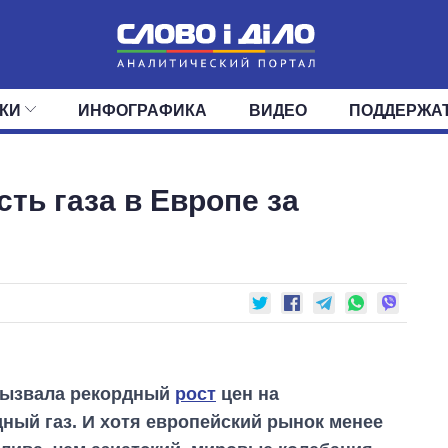
КИ
ИНФОГРАФИКА
ВИДЕО
ПОДДЕРЖА
ИС
ЛЕНТА
ВЕРХОВНАЯ РАДА
СОБЫТИЯ
СТАТЬИ
КАБИНЕТ МИНИСТРОВ
МНЕНИЯ
ОБЗОРЫ
ГЛАВЫ ОБЛАДМИНИ
ДАЙДЖЕСТЫ
ть газа в Европе за
ПОЛИТИКА
ДЕПУТАТЫ
ЭКОНОМИКА
КОМИТЕТЫ
ФРАКЦИИ
ОБЩЕСТВО
ОКРУГА
МИР
вызвала рекордный
рост
цен на
дный газ. И хотя европейский рынок менее