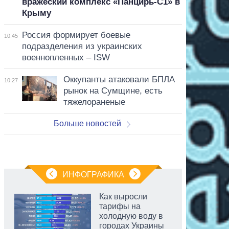
вражеский комплекс «Панцирь-С1» в
Крыму
Россия формирует боевые
10:45
подразделения из украинских
военнопленных – ISW
Оккупанты атаковали БПЛА
10:27
рынок на Сумщине, есть
тяжелораненые
Больше новостей
ИНФОГРАФИКА
Как выросли
тарифы на
холодную воду в
городах Украины