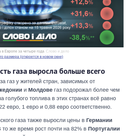
 в Европе за четыре года
Слово и дело
о размера (откроется в новом окне)
сть газа выросла больше всего
а газ у жителей стран, зависимых от
кедонии
и
Молдове
газ подорожал более чем
а голубого топлива в этих странах всё равно
2 евро, 1 евро и 0,88 евро соответственно.
йского газа также выросли цены в
Германии
 то же время рост почти на 82% в
Португалии