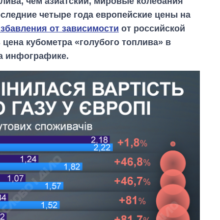
алива, чем азиатский, мировые колебания
последние четыре года европейские цены на
избавления от зависимости
от российской
ь цена кубометра «голубого топлива» в
а инфографике.