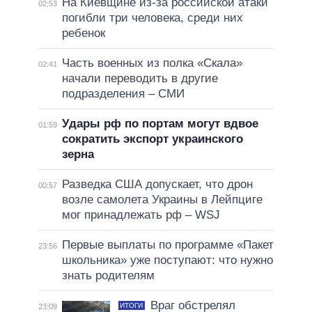
На Киевщине из-за российской атаки
02:53
погибли три человека, среди них
ребенок
Часть военных из полка «Скала»
02:41
начали переводить в другие
подразделения – СМИ
Удары рф по портам могут вдвое
01:59
сократить экспорт украинского
зерна
Разведка США допускает, что дрон
00:57
возле самолета Украины в Лейпциге
мог принадлежать рф – WSJ
Первые выплаты по программе «Пакет
23:56
школьника» уже поступают: что нужно
знать родителям
Враг обстрелял
ИТОГИ
23:09